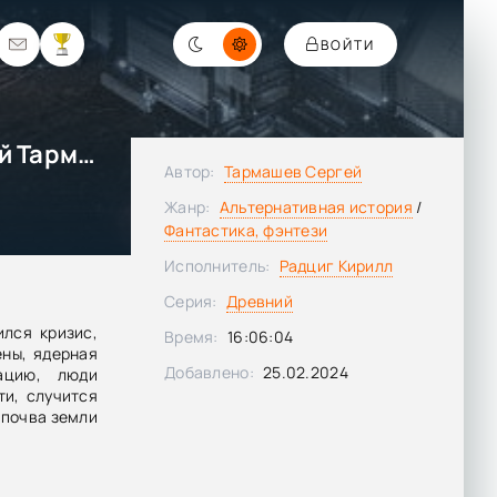
ВОЙТИ
Древний. Корпорация - Сергей Тармашев
Автор:
Тармашев Сергей
Жанр:
Альтернативная история
/
Фантастика, фэнтези
Исполнитель:
Радциг Кирилл
Серия:
Древний
ился кризис,
Время:
16:06:04
ны, ядерная
Добавлено:
25.02.2024
ацию, люди
и, случится
 почва земли
ного взрыва.
живает под
ужившись с