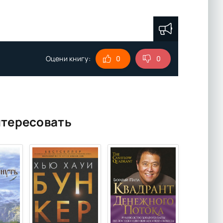
Оцени книгу:
0
0
нтересовать