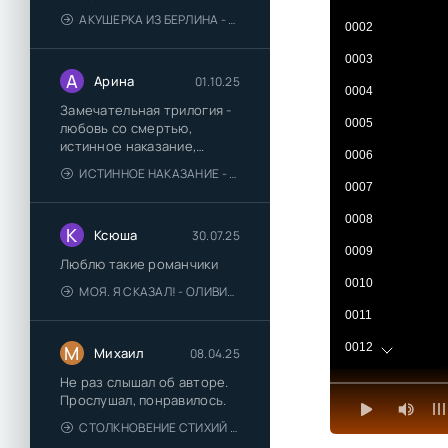
АКУШЕРКА ИЗ БЕРЛИНА - АННА СТЮАРТ
0002
0003
А
Арина
01.10.25
0004
Замечательная трилогия -
0005
любовь со смертью,
истинное наказание,
0006
любимая для монстра -
ИСТИННОЕ НАКАЗАНИЕ - ОЛЬГА ГУСЕЙНОВА
понравились
0007
0008
К
Ксюша
30.07.25
0009
Люблю такие романчики
0010
МОЯ. Я СКАЗАЛ! - ОЛИВИЯ ЛЕЙК
0011
0012
М
Михаил
08.04.25
0013
Не раз слышал об авторе.
Прослушал, понравилось.
0014
СТОЛКНОВЕНИЕ СТИХИЙ - ВАЛЕРИЙ ГУМИНСКИЙ
0015