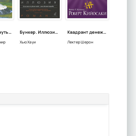
Как нам вернуть Рай - Владимир Шемшук
Бункер. Иллюзия - Хью Хауи (1)
Квадрант денежного потока - Роберт Кийосаки, Шерон Лектер
мир
Хью Хауи
Лектер Шерон