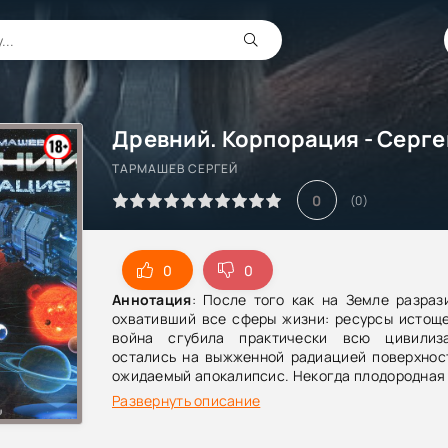
ТАРМАШЕВ СЕРГЕЙ
0
(
0
)
0
0
Аннотация
: После того как на Земле разраз
охвативший все сферы жизни: ресурсы истоще
война сгубила практически всю цивилиз
остались на выжженной радиацией поверхност
ожидаемый апокалипсис. Некогда плодородная
опустошена и мертва после потока смертонос
Развернуть описание
Часть сохранившихся потомков людей про
радиационным куполом в космосе, сдр