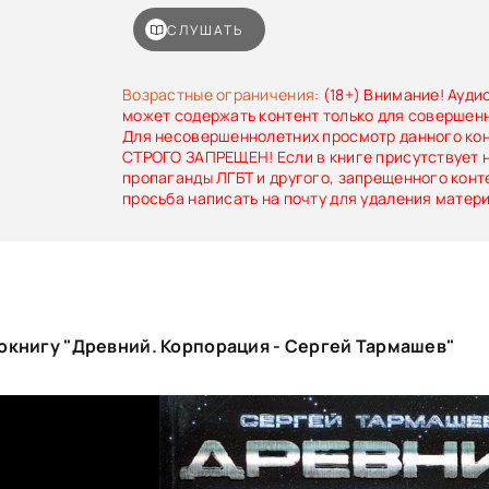
внеземными цивилизациями, остатки ра
занимают подземный бункер Рос, мечта
СЛУШАТЬ
поверхность. Группа элитных спецназовцев
отряда Тринадцатый, один из сильнейши
понимают, что грядет нечто серьезное, они жду
Возрастные ограничения:
(18+) Внимание! Ауди
ужасающим врагом всего человечества, им ну
может содержать контент только для совершен
в серьезной борьбе и внести корректировк
Для несовершеннолетних просмотр данного ко
возрождение нового человечества…
СТРОГО ЗАПРЕЩЕН! Если в книге присутствует 
пропаганды ЛГБТ и другого, запрещенного конт
просьба написать на почту для удаления матер
окнигу "Древний. Корпорация - Сергей Тармашев"