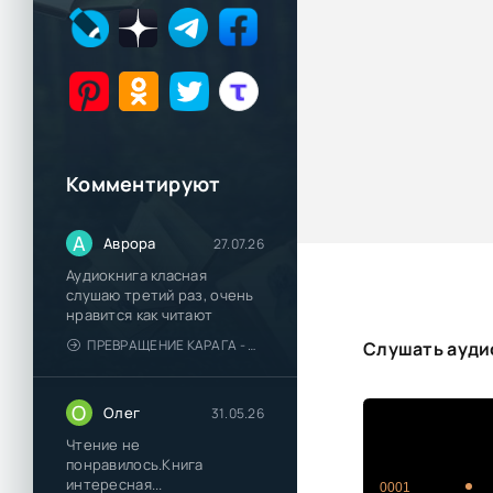
Комментируют
А
Аврора
27.07.26
Аудиокнига класная
слушаю третий раз, очень
нравится как читают
ПРЕВРАЩЕНИЕ КАРАГА - КАТЯ БРАНДИС
Слушать ауди
О
Олег
31.05.26
Чтение не
понравилось.Книга
интересная...
0001