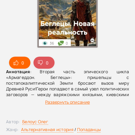
36
0
0
0
Аннотация
: Вторая часть эпического цикла
«Армагеддон. Беглецы»: пришельцы с
постапокалиптической Земли бросают вызов миру
Древней Руси!Герои попадают в самый узел политических
заговоров — между варяжскими князьями, киевскими
правителями, влиятельными жрецами и властителями
Развернуть описание
Восточной Римской империи. Но роль разменных фигур им
не подходит. Раскрытие тайн прошлого, беспощадные
сражения, рискованные походы и терпеливое
Автор:
Белоус Олег
возрождение цивилизации — путь, который они выбирают.
Откройте для себя реальность, где наследие предков
Жанр:
Альтернативная история
/
Попаданцы
сталкивается с решимостью людей нового времени!