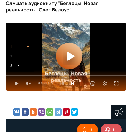
Слушать аудиокнигу "Беглецы. Новая
реальность - Олег Белоус"
1
2
3
4
0:00
/ 0:00
5
6
7
8
9
0
0
10