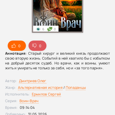
6
0
0
0
Аннотация
: Старый хирург и великий князь продолжают
свою вторую жизнь. Событий в ней хватило бы с избытком
на добрый десяток судеб. Но врачи, как и воины, умеют
жить и умирать не только за себя, но и «за того парня».
Автор:
Дмитриев Олег
Жанр:
Альтернативная история
/
Попаданцы
Исполнитель:
Ермилов Сергей
Серия:
Воин-Врач
Время:
09:14:04
Добавлено:
31.05.2026