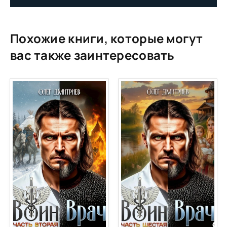
13
14
Похожие книги, которые могут
15
вас также заинтересовать
16
17
18
19
20
21
22
23
24
25