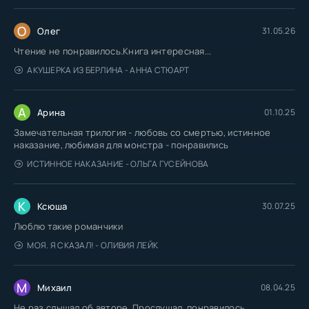
О
Олег
31.05.26
Чтение не понравилось.Книга интересная...
АКУШЕРКА ИЗ БЕРЛИНА - АННА СТЮАРТ
А
Арина
01.10.25
Замечательная трилогия - любовь со смертью, истинное
наказание, любимая для монстра - понравились
ИСТИННОЕ НАКАЗАНИЕ - ОЛЬГА ГУСЕЙНОВА
К
Ксюша
30.07.25
Люблю такие романчики
МОЯ. Я СКАЗАЛ! - ОЛИВИЯ ЛЕЙК
М
Михаил
08.04.25
Не раз слышал об авторе. Прослушал, понравилось.