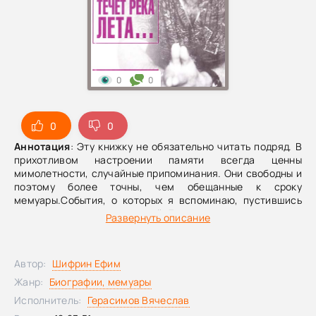
0
0
0
0
Аннотация
: Эту книжку не обязательно читать подряд. В
прихотливом настроении памяти всегда ценны
мимолетности, случайные припоминания. Они свободны и
поэтому более точны, чем обещанные к сроку
мемуары.События, о которых я вспоминаю, пустившись
против течения своенравной Леты, редко соотнесены с
Развернуть описание
датами сделанных записей. Все, о чем мне привелось
вспомнить, перестало принадлежать ей - реке Забвения.
Может быть, поэтому по ней теперь можно
Автор:
Шифрин Ефим
путешествовать, всякий раз отправляясь с разных
пристаней.Я же, оставаясь на берегу, хочу, чтобы вы не
Жанр:
Биографии, мемуары
скучали при чтении. Оно займет у вас куда меньше
Исполнитель:
Герасимов Вячеслав
времени, чем ушло у меня на эти легкие и такие тяжелые