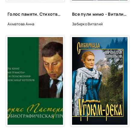
Shifrin_Techet_reka_039
Shifrin_Techet_reka_040
Голос памяти. Стихотворения и поэмы - Анна Ахматова
Все пули мимо - Виталий Забирко
Shifrin_Techet_reka_041
Ахматова Анна
Забирко Виталий
Shifrin_Techet_reka_042
Shifrin_Techet_reka_043
Shifrin_Techet_reka_044
Shifrin_Techet_reka_045
Shifrin_Techet_reka_046
Shifrin_Techet_reka_047
Shifrin_Techet_reka_048
Shifrin_Techet_reka_049
Shifrin_Techet_reka_050
Shifrin_Techet_reka_051
Shifrin_Techet_reka_052