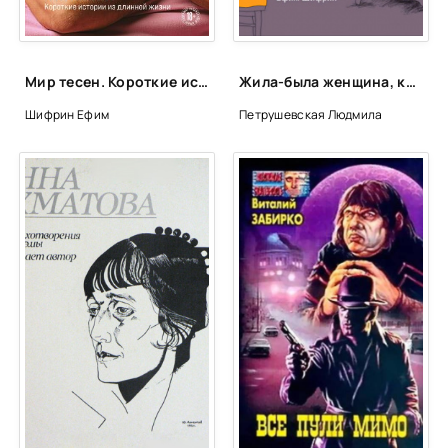
Shifrin_Techet_reka_025
Shifrin_Techet_reka_026
Shifrin_Techet_reka_027
Мир тесен. Короткие истории из длинной жизни - Ефим Шифрин
Жила-была женщина, которая хотела убить ребенка своей соседки - Людмила Петрушевская
Shifrin_Techet_reka_028
Шифрин Ефим
Петрушевская Людмила
Shifrin_Techet_reka_029
Shifrin_Techet_reka_030
Shifrin_Techet_reka_031
Shifrin_Techet_reka_032
Shifrin_Techet_reka_033
Shifrin_Techet_reka_034
Shifrin_Techet_reka_035
Shifrin_Techet_reka_036
Shifrin_Techet_reka_037
Shifrin_Techet_reka_038