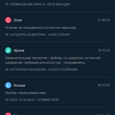
Shifrin_Techet_reka_081
ПРЕВРАЩЕНИЕ КАРАГА - КАТЯ БРАНДИС
Shifrin_Techet_reka_082
Shifrin_Techet_reka_083
О
Олег
31.05.26
Shifrin_Techet_reka_084
Чтение не понравилось.Книга интересная...
Shifrin_Techet_reka_085
АКУШЕРКА ИЗ БЕРЛИНА - АННА СТЮАРТ
Shifrin_Techet_reka_086
А
Shifrin_Techet_reka_087
Арина
01.10.25
Замечательная трилогия - любовь со смертью, истинное
Shifrin_Techet_reka_088
наказание, любимая для монстра - понравились
Shifrin_Techet_reka_089
ИСТИННОЕ НАКАЗАНИЕ - ОЛЬГА ГУСЕЙНОВА
Shifrin_Techet_reka_090
Shifrin_Techet_reka_091
К
Ксюша
30.07.25
Shifrin_Techet_reka_092
Люблю такие романчики
Shifrin_Techet_reka_093
МОЯ. Я СКАЗАЛ! - ОЛИВИЯ ЛЕЙК
Shifrin_Techet_reka_094