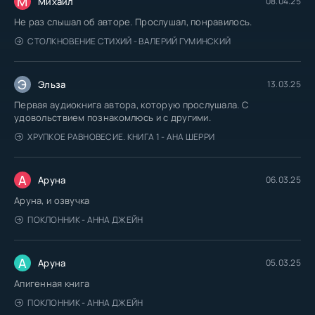
М
Михаил
08.04.25
Shifrin_Techet_reka_095
Не раз слышал об авторе. Прослушал, понравилось.
Shifrin_Techet_reka_096
СТОЛКНОВЕНИЕ СТИХИЙ - ВАЛЕРИЙ ГУМИНСКИЙ
Shifrin_Techet_reka_097
Shifrin_Techet_reka_098
Э
Эльза
13.03.25
Shifrin_Techet_reka_099
Первая аудиокнига автора, которую прослушала. С
Shifrin_Techet_reka_100
удовольствием познакомлюсь и с другими.
ХРУПКОЕ РАВНОВЕСИЕ. КНИГА 1 - АНА ШЕРРИ
Shifrin_Techet_reka_101
Shifrin_Techet_reka_102
А
Аруна
06.03.25
Shifrin_Techet_reka_103
Аруна, и озвучка
Shifrin_Techet_reka_104
ПОКЛОННИК - АННА ДЖЕЙН
Shifrin_Techet_reka_105
Shifrin_Techet_reka_106
А
Аруна
05.03.25
Shifrin_Techet_reka_107
Апигенная книга
Shifrin_Techet_reka_108
ПОКЛОННИК - АННА ДЖЕЙН