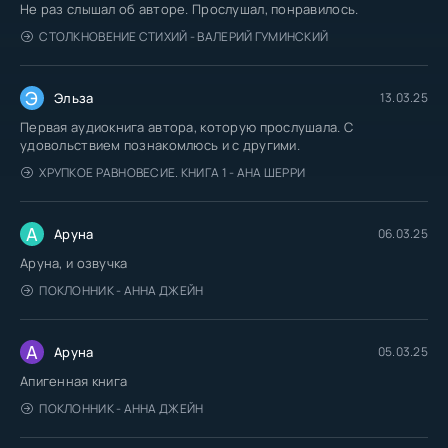
Не раз слышал об авторе. Прослушал, понравилось.
Бах
СТОЛКНОВЕНИЕ СТИХИЙ - ВАЛЕРИЙ ГУМИНСКИЙ
Бах
Бах
Э
Эльза
13.03.25
Бах
Первая аудиокнига автора, которую прослушала. С
Бах
удовольствием познакомлюсь и с другими.
ХРУПКОЕ РАВНОВЕСИЕ. КНИГА 1 - АНА ШЕРРИ
Бах
Бах
А
Аруна
06.03.25
Бах
Аруна, и озвучка
Бах
ПОКЛОННИК - АННА ДЖЕЙН
Бах
Бах
А
Аруна
05.03.25
Бах
Апигенная книга
Бах
ПОКЛОННИК - АННА ДЖЕЙН
Бах