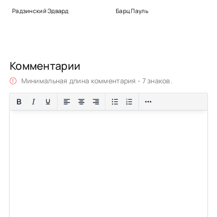
Бах
Радзинский Эдвард
Барц Пауль
Бах
Бах
Бах
Комментарии
Бах
Минимальная длина комментария - 7 знаков.
Бах
Бах
Бах
Бах
Бах
Бах
Бах
Бах
Бах