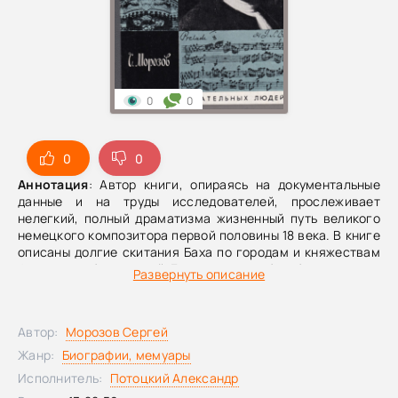
0
0
0
0
Аннотация
: Автор книги, опираясь на документальные
данные и на труды исследователей, прослеживает
нелегкий, полный драматизма жизненный путь великого
немецкого композитора первой половины 18 века. В книге
описаны долгие скитания Баха по городам и княжествам
феодально-бюргерской Германии, его борьба за идеалы
Развернуть описание
искусства. Автор рисует Баха, создателя органных,
вокальных, оркестровых произведений, наставника
музыкантов, живым среди живых людей, в кругу его
Автор:
Морозов Сергей
современников.
Жанр:
Биографии, мемуары
Исполнитель:
Потоцкий Александр