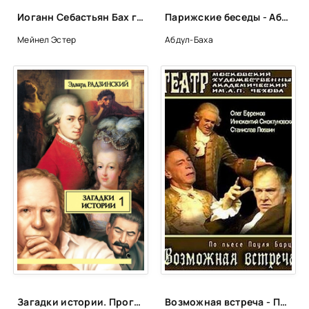
Бах
Иоганн Себастьян Бах глазами Анны Магдалены - Эстер Мейнел
Парижские беседы - Абдул-Баха
Бах
Мейнел Эстер
Абдул-Баха
Бах
Бах
Бах
Бах
Бах
Бах
Бах
Бах
Бах
Бах
Бах
Бах
Загадки истории. Прогулки с палачом. Несколько встреч с покойным господином Моцартом. Том 1 - Эдвард Радзинский
Возможная встреча - Пауль Барц