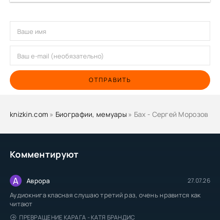
Бах
Бах
Бах
Бах
Бах
ОТПРАВИТЬ
Бах
Бах
knizkin.com
»
Биографии, мемуары
» Бах - Сергей Морозов
Бах
Бах
Бах
Комментируют
Бах
А
Бах
Аврора
27.07.26
Аудиокнига класная слушаю третий раз, очень нравится как
Бах
читают
Бах
ПРЕВРАЩЕНИЕ КАРАГА - КАТЯ БРАНДИС