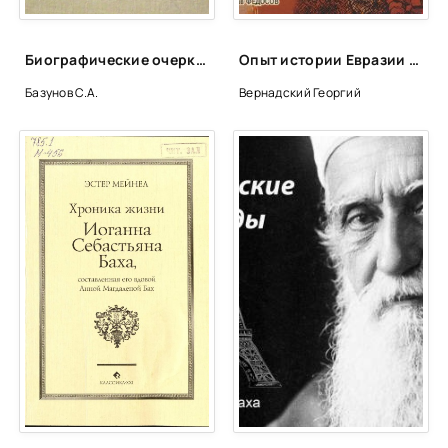
Бах
Бах
Биографические очерки зарубежных композиторов
Опыт истории Евразии с половины VI века до настоящего времени - Георгий Вернадский
Бах
Базунов С.А.
Вернадский Георгий
Бах
Бах
Бах
Бах
Бах
Бах
Бах
Бах
Бах
Бах
Бах