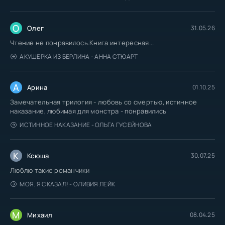
Бах
Бах
О
Олег
31.05.26
Бах
Чтение не понравилось.Книга интересная...
Бах
АКУШЕРКА ИЗ БЕРЛИНА - АННА СТЮАРТ
Бах
А
Бах
Арина
01.10.25
Замечательная трилогия - любовь со смертью, истинное
Бах
наказание, любимая для монстра - понравились
Бах
ИСТИННОЕ НАКАЗАНИЕ - ОЛЬГА ГУСЕЙНОВА
Бах
Бах
К
Ксюша
30.07.25
Бах
Люблю такие романчики
Бах
МОЯ. Я СКАЗАЛ! - ОЛИВИЯ ЛЕЙК
Бах
М
Михаил
08.04.25
Бах