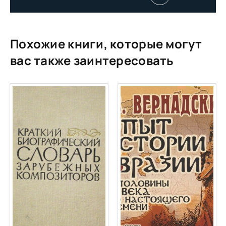
Бах
Бах
Бах
Похожие книги, которые могут
Бах
вас также заинтересовать
Бах
Бах
Бах
Бах
Бах
Бах
Бах
Бах
Бах
Бах