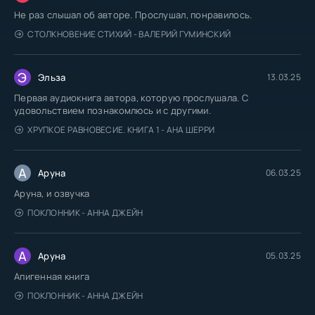
Не раз слышал об авторе. Прослушал, понравилось.
04_02_12
СТОЛКНОВЕНИЕ СТИХИЙ - ВАЛЕРИЙ ГУМИНСКИЙ
Э
Эльза
13.03.25
Первая аудиокнига автора, которую прослушала. С
удовольствием познакомлюсь и с другими.
ХРУПКОЕ РАВНОВЕСИЕ. КНИГА 1 - АНА ШЕРРИ
А
Аруна
06.03.25
Аруна, и озвучка
ПОКЛОННИК - АННА ДЖЕЙН
А
Аруна
05.03.25
Апигенная книга
ПОКЛОННИК - АННА ДЖЕЙН