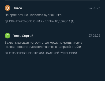
О
Ольга
23.02.25
Не прям вау, но неплохая аудиокнига!
КЛАН ТАРСКОГО. ОН И Я - ЕЛЕНА ТОДОРОВА (1)
Г
Гость Сергей
23.02.25
Захватывающая история, где мощь природы и сила
человеческого духа сплетаются в напряжённый и
СТОЛКНОВЕНИЕ СТИХИЙ - ВАЛЕРИЙ ГУМИНСКИЙ