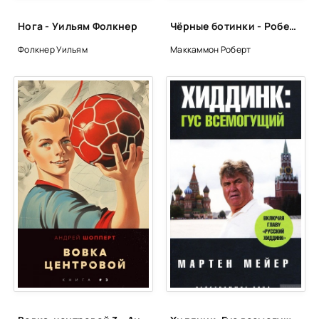
02_02_05
Нога - Уильям Фолкнер
Чёрные ботинки - Роберт Маккаммон
02_02_06
Фолкнер Уильям
Маккаммон Роберт
02_02_07
02_02_08
02_02_09
02_02_10
02_02_11
02_02_12
02_02_13
03_01_01
03_01_02
03_01_03
03_01_04
03_01_05