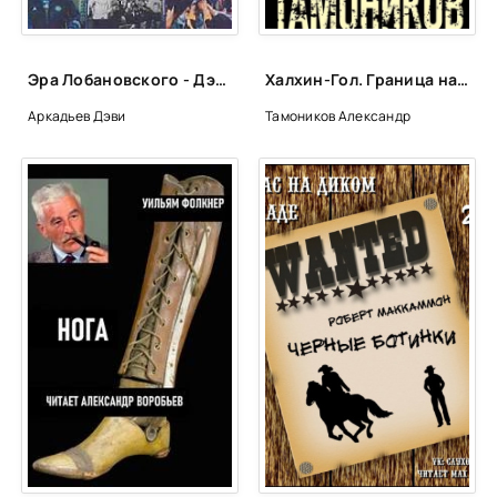
02_01_02
02_01_03
Эра Лобановского - Дэви Аркадьев
Халхин-Гол. Граница на крови - Александр Тамоников
02_01_04
Аркадьев Дэви
Тамоников Александр
02_01_05
02_01_06
02_01_07
02_01_08
02_01_09
02_01_10
02_01_11
02_02_01
02_02_02
02_02_03
02_02_04