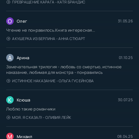
ПРЕВРАЩЕНИЕ КАРАГА - КАТЯ БРАНДИС
04_01_10
04_01_11
О
Олег
31.05.26
04_01_12
Чтение не понравилось.Книга интересная...
04_02_01
АКУШЕРКА ИЗ БЕРЛИНА - АННА СТЮАРТ
04_02_02
А
04_02_03
Арина
01.10.25
Замечательная трилогия - любовь со смертью, истинное
04_02_04
наказание, любимая для монстра - понравились
04_02_05
ИСТИННОЕ НАКАЗАНИЕ - ОЛЬГА ГУСЕЙНОВА
04_02_06
04_02_07
К
Ксюша
30.07.25
04_02_08
Люблю такие романчики
04_02_09
МОЯ. Я СКАЗАЛ! - ОЛИВИЯ ЛЕЙК
04_02_10
М
Михаил
08.04.25
04_02_11