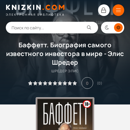
KNIZKIN
.
COM
ЭЛЕКТРОННАЯ БИБЛИОТЕКА
Баффетт. Биография самого
известного инвестора в мире - Элис
Шредер
ШРЕДЕР ЭЛИС
0
(
0
)