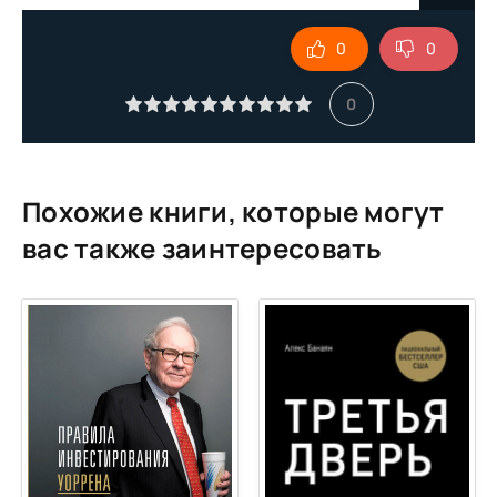
9
0
0
10
11
0
12
13
14
Похожие книги, которые могут
15
вас также заинтересовать
16
17
18
19
20
21
22