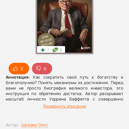
1
0
0
0
Аннотация
: Как сократить свой путь к богатству и
благополучию? Понять механизмы их достижения. Перед
вами не просто биография великого инвестора, это
инструкция по обретению достатка. Автор раскрывает
масштаб личности Уоррена Баффетта с совершенно
другой стороны, объясняя взаимосвязь острого ума
Развернуть описание
предпринимателя и его карьеры. Послушав книгу, вы с
головой окунетесь в глубокий и противоречивый
внутренний мир «провидца», а также узнаете ответы на
Автор:
Шредер Элис
волнующие вопросы: • Какие качества помогли хорошему