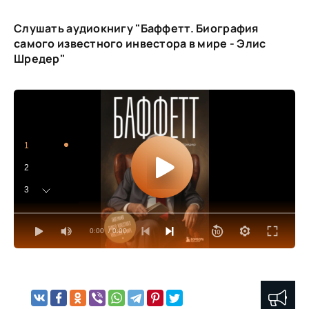
Слушать аудиокнигу "Баффетт. Биография
самого известного инвестора в мире - Элис
Шредер"
1
2
3
4
0:00
/ 0:00
5
6
7
8