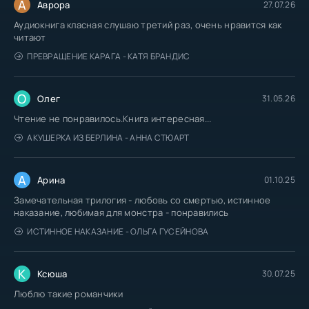
А
Аврора
27.07.26
Аудиокнига класная слушаю третий раз, очень нравится как
читают
ПРЕВРАЩЕНИЕ КАРАГА - КАТЯ БРАНДИС
О
Олег
31.05.26
Чтение не понравилось.Книга интересная...
АКУШЕРКА ИЗ БЕРЛИНА - АННА СТЮАРТ
А
Арина
01.10.25
Замечательная трилогия - любовь со смертью, истинное
наказание, любимая для монстра - понравились
ИСТИННОЕ НАКАЗАНИЕ - ОЛЬГА ГУСЕЙНОВА
К
Ксюша
30.07.25
Люблю такие романчики