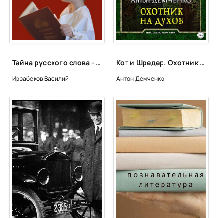
37
38
39
40
Тайна русского слова - Василий Ирзабеков
Кот и Шредер. Охотник на духов - Антон Демченко (книга 1)
41
Ирзабеков Василий
Антон Демченко
42
43
44
45
46
47
48
49
50