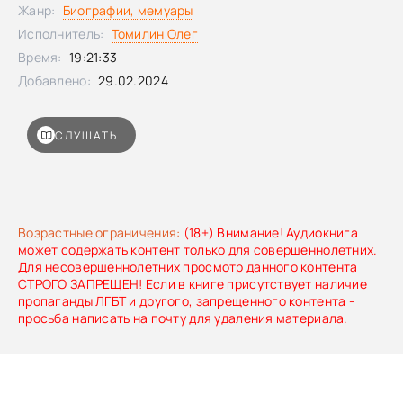
парню из Омахи стать одним из самых уважаемых людей в
Жанр:
Биографии, мемуары
мире и построить собственную империю? • Почему он
Исполнитель:
Томилин Олег
всегда был на два шага впереди и предвидел кризис? •
Время:
19:21:33
Как великий бизнесмен смог не только не потерять
нажитое, но и приумножить его?
Добавлено:
29.02.2024
СЛУШАТЬ
Возрастные ограничения:
(18+) Внимание! Аудиокнига
может содержать контент только для совершеннолетних.
Для несовершеннолетних просмотр данного контента
СТРОГО ЗАПРЕЩЕН! Если в книге присутствует наличие
пропаганды ЛГБТ и другого, запрещенного контента -
просьба написать на почту для удаления материала.