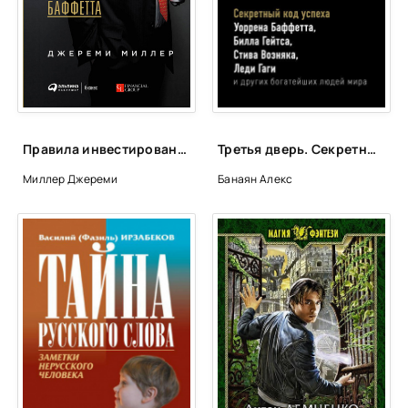
23
24
25
26
27
Правила инвестирования Уоррена Баффетта - Джереми Миллер
Третья дверь. Секретный код успеха Билла Гейтса, Уоррена Баффетта, Стива Возняка, Леди Гаги и других богатейших людей мира - Алекс Банаян
28
Миллер Джереми
Банаян Алекс
29
30
31
32
33
34
35
36