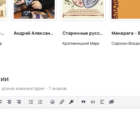
Ольга Книппер-Чехова - Федор Достоевский, Лев Толстой, Антон Чехов, Владимир Даль
Андрей Александрович Васильев
Старинные русские водевили - Марк Кропивницкий, Дмитрий Ленский, Николай Некрасов, Александр Писарев, Павел Федоров
р
Кропивницкий Марк
Сорокин Влад
рии
длина комментария - 7 знаков.