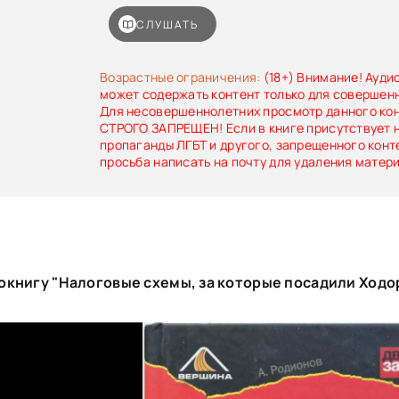
использованных ЮКОСом.Аудиоверсия «Нало
содержит анализ налоговых схем. С выдержка
СЛУШАТЬ
приговора, на основе которых строится автор
можно познакомиться по «бумажной» версии и
«Вершина».
Возрастные ограничения:
(18+) Внимание! Ауди
может содержать контент только для совершен
Для несовершеннолетних просмотр данного ко
СТРОГО ЗАПРЕЩЕН! Если в книге присутствует 
пропаганды ЛГБТ и другого, запрещенного конт
просьба написать на почту для удаления матер
окнигу "Налоговые схемы, за которые посадили Ходо