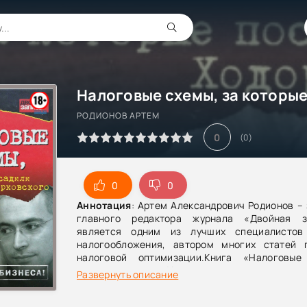
РОДИОНОВ АРТЕМ
0
(
0
)
0
0
Аннотация
: Артем Александрович Родионов –
главного редактора журнала «Двойная з
является одним из лучших специалистов
налогообложения, автором многих статей 
налоговой оптимизации.Книга «Налоговые
которые посадили Ходорковского» - первая кни
Развернуть описание
«ЮКОСА» рассматривается с налоговой точки 
книги – профессиональный анализ налог