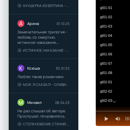
АКУШЕРКА ИЗ БЕРЛИНА - АННА СТЮАРТ
gl01-01
gl01-02
А
Арина
01.10.25
gl01-03
Замечательная трилогия -
gl01-04
любовь со смертью,
истинное наказание,
gl01-05
любимая для монстра -
ИСТИННОЕ НАКАЗАНИЕ - ОЛЬГА ГУСЕЙНОВА
понравились
gl01-06
gl01-07
К
Ксюша
30.07.25
gl01-08
Люблю такие романчики
gl02-01
МОЯ. Я СКАЗАЛ! - ОЛИВИЯ ЛЕЙК
gl02-02
gl02-03
М
Михаил
08.04.25
gl02-04
Не раз слышал об авторе.
Прослушал, понравилось.
gl02-05
СТОЛКНОВЕНИЕ СТИХИЙ - ВАЛЕРИЙ ГУМИНСКИЙ
gl02-06