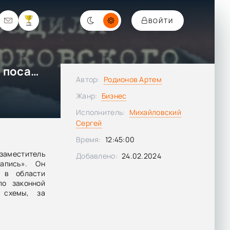
ВОЙТИ
Налоговые схемы, за которые посадили Ходорковского - Артем Родионов
Автор:
Родионов Артем
Жанр:
Бизнес
Исполнитель:
Михайловский
Сергей
Время:
12:45:00
 заместитель
Добавлено:
24.02.2024
апись». Он
 в области
по законной
 схемы, за
га, где дело
зрения. Цель
овых схем,