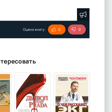
Оцени книгу:
0
0
нтересовать