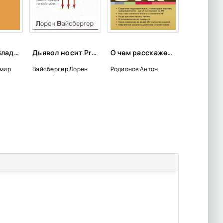
Манарага - Владимир Сорокин
Дьявол носит Prada - Лорен Вайсбергер
О чем расскажет ЭКГ - Антон Родионов
имир
Вайсбергер Лорен
Родионов Антон