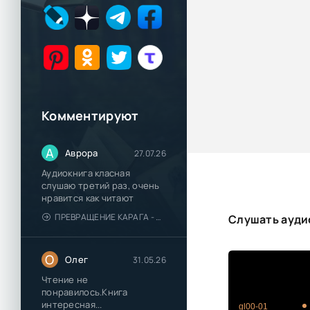
Комментируют
А
Аврора
27.07.26
Аудиокнига класная
слушаю третий раз, очень
нравится как читают
ПРЕВРАЩЕНИЕ КАРАГА - КАТЯ БРАНДИС
Слушать ауди
О
Олег
31.05.26
Чтение не
понравилось.Книга
интересная...
gl00-01