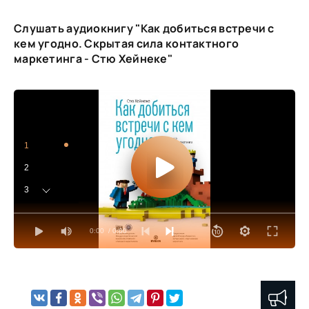
Слушать аудиокнигу "Как добиться встречи с
кем угодно. Скрытая сила контактного
маркетинга - Стю Хейнеке"
1
2
3
4
0:00
/ 0:00
5
6
7
8