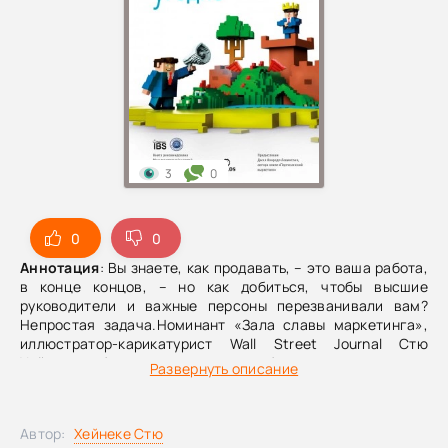
3
0
0
0
Аннотация
: Вы знаете, как продавать, – это ваша работа,
в конце концов, – но как добиться, чтобы высшие
руководители и важные персоны перезванивали вам?
Непростая задача.Номинант «Зала славы маркетинга»,
иллюстратор-карикатурист Wall Street Journal Стю
Хейнеке обнаружил, что способен преодолеть все
Развернуть описание
традиционные преграды и добраться до неуловимых
управленцев с помощью нестандартных решений и
персонализированного подхода, которые он назвал
Автор:
Хейнеке Стю
контактными кампаниями.Президенты, премьер-