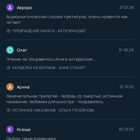
А
Аврора
27.07.26
Аудиокнига класная слушаю третий раз, очень нравится как
читают
ПРЕВРАЩЕНИЕ КАРАГА - КАТЯ БРАНДИС
О
Олег
31.05.26
Чтение не понравилось.Книга интересная...
АКУШЕРКА ИЗ БЕРЛИНА - АННА СТЮАРТ
А
Арина
01.10.25
Замечательная трилогия - любовь со смертью, истинное
наказание, любимая для монстра - понравились
ИСТИННОЕ НАКАЗАНИЕ - ОЛЬГА ГУСЕЙНОВА
К
Ксюша
30.07.25
Люблю такие романчики