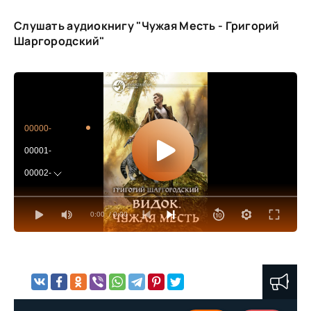
Слушать аудиокнигу "Чужая Месть - Григорий
Шаргородский"
00000-
00001-
00002-
00003-
0:00
/ 0:00
00004-
00005-
00006-
00007-
00008-