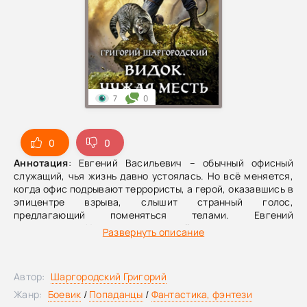
7
0
0
0
Аннотация
: Евгений Васильевич – обычный офисный
служащий, чья жизнь давно устоялась. Но всё меняется,
когда офис подрывают террористы, а герой, оказавшись в
эпицентре взрыва, слышит странный голос,
предлагающий поменяться телами. Евгений
соглашается… И оказывается в иной реальности и другом
Развернуть описание
теле. Отныне он Игнат Дормидонтович Силаев. И
работает в полиции видоком: так зовут человека, который
на месте преступления может видеть то, что произошло с
Автор:
Шаргородский Григорий
жертвой. На календаре – 15 октября 1895 года.Слушайте
аудиокнигу о новых приключениях попаданца,
Жанр:
Боевик
/
Попаданцы
/
Фантастика, фэнтези
оказавшегося в иной жизни. Он быстро привык к юному