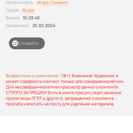
Исполнитель:
Игорь Ломакин
телу, своей должности, освоился с чином титулярного
Серия:
Видок
советника, а также с обязанностями чиновника по
особым поручениям генерал-губернатора Западной
Время:
10:23:40
Сибири. Даже близкое общение с оборотнями, домовыми,
Добавлено:
25.02.2024
лешими и русалками для него стало рутинной работой.
Казалось бы, с чем ещё может столкнуться такой
человек? Слушайте!Категория: 18+
СЛУШАТЬ
Возрастные ограничения:
(18+) Внимание! Аудиокнига
может содержать контент только для совершеннолетних.
Для несовершеннолетних просмотр данного контента
СТРОГО ЗАПРЕЩЕН! Если в книге присутствует наличие
пропаганды ЛГБТ и другого, запрещенного контента -
просьба написать на почту для удаления материала.