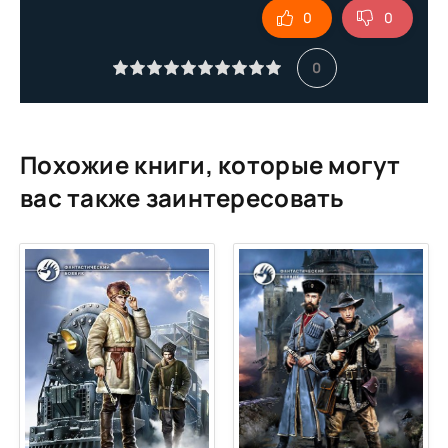
0
0
00009-
00010-
0
00011-
00012-
00013-
Похожие книги, которые могут
00014-
вас также заинтересовать
00015-
00016-
00017-
00018-
00019-