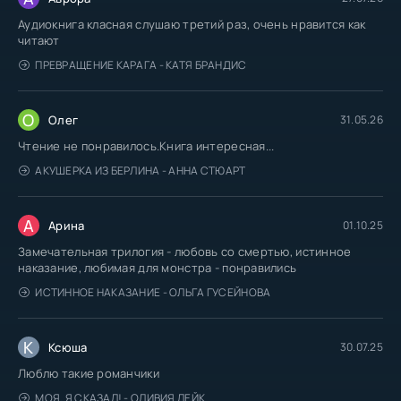
Аудиокнига класная слушаю третий раз, очень нравится как
читают
ПРЕВРАЩЕНИЕ КАРАГА - КАТЯ БРАНДИС
О
Олег
31.05.26
Чтение не понравилось.Книга интересная...
АКУШЕРКА ИЗ БЕРЛИНА - АННА СТЮАРТ
А
Арина
01.10.25
Замечательная трилогия - любовь со смертью, истинное
наказание, любимая для монстра - понравились
ИСТИННОЕ НАКАЗАНИЕ - ОЛЬГА ГУСЕЙНОВА
К
Ксюша
30.07.25
Люблю такие романчики
МОЯ. Я СКАЗАЛ! - ОЛИВИЯ ЛЕЙК