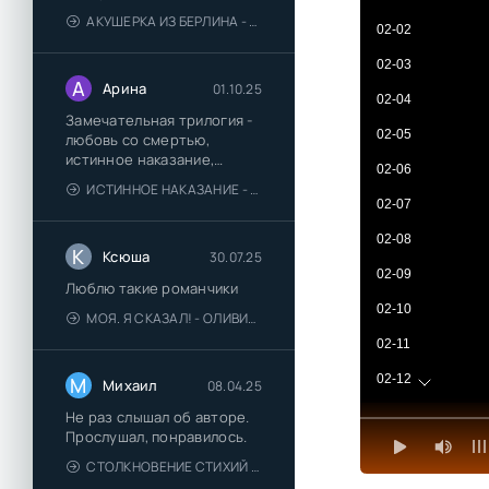
АКУШЕРКА ИЗ БЕРЛИНА - АННА СТЮАРТ
02-02
02-03
А
Арина
01.10.25
02-04
Замечательная трилогия -
02-05
любовь со смертью,
истинное наказание,
02-06
любимая для монстра -
ИСТИННОЕ НАКАЗАНИЕ - ОЛЬГА ГУСЕЙНОВА
понравились
02-07
02-08
К
Ксюша
30.07.25
02-09
Люблю такие романчики
02-10
МОЯ. Я СКАЗАЛ! - ОЛИВИЯ ЛЕЙК
02-11
02-12
М
Михаил
08.04.25
02-13
Не раз слышал об авторе.
Прослушал, понравилось.
02-14
СТОЛКНОВЕНИЕ СТИХИЙ - ВАЛЕРИЙ ГУМИНСКИЙ
02-15