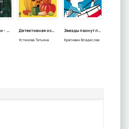
Ветер полыни - Алексей Пехов
Детективная осень
Звезды пахнут полынью - Владислав Крапивин
Устинова Татьяна
Крапивин Владислав