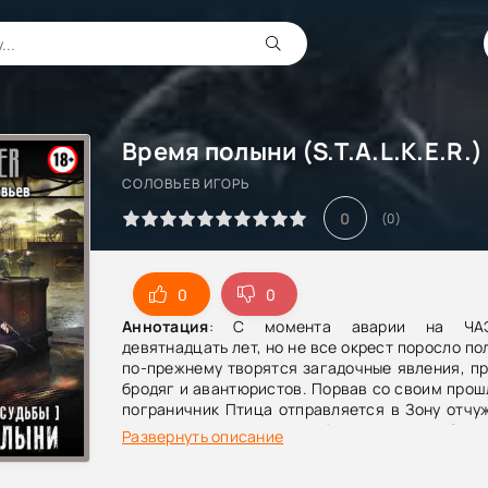
СОЛОВЬЕВ ИГОРЬ
0
(
0
)
0
0
Аннотация
: С момента аварии на ЧА
девятнадцать лет, но не все окрест поросло по
по-прежнему творятся загадочные явления, п
бродяг и авантюристов. Порвав со своим про
пограничник Птица отправляется в Зону отчу
же время группа ученых бьет тревогу: в Зон
Развернуть описание
следы неизвестного эксперимента, грозяще
неприятностями. На перекрестках судьбы схо