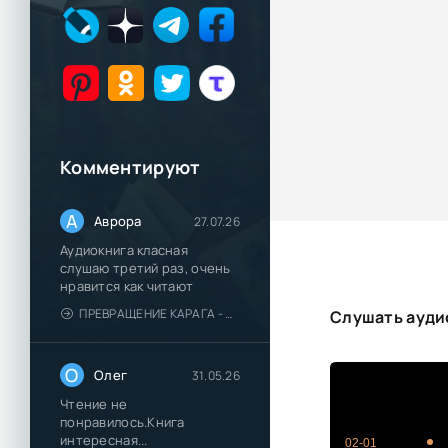
Комментируют
А
Аврора
27.07.26
Аудиокнига класная
слушаю третий раз, очень
нравится как читают
ПРЕВРАЩЕНИЕ КАРАГА - КАТЯ БРАНДИС
Слушать аудио
О
Олег
31.05.26
Чтение не
понравилось.Книга
интересная...
02-01