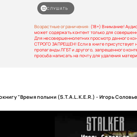
характеры, объединенные общей целью – 
начинающемся апокалипсисе.Под грохот выстр
СЛУШАТЬ
болотной воды и порывы холодного ветра в
вступает осень 2005 года. Наступает время,
выжившие стали отсчитывать час второго рожд
Возрастные ограничения:
(18+) Внимание! Ауди
может содержать контент только для совершен
Для несовершеннолетних просмотр данного ко
СТРОГО ЗАПРЕЩЕН! Если в книге присутствует 
пропаганды ЛГБТ и другого, запрещенного конт
просьба написать на почту для удаления матер
книгу "Время полыни (S.T.A.L.K.E.R.) - Игорь Соловь