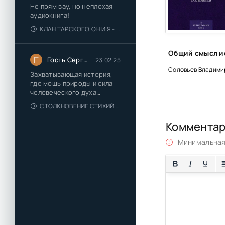
Не прям вау, но неплохая
аудиокнига!
КЛАН ТАРСКОГО. ОН И Я - ЕЛЕНА ТОДОРОВА (1)
Г
Гость Сергей
23.02.25
Соловьев Владими
Захватывающая история,
где мощь природы и сила
человеческого духа
сплетаются в напряжённый
СТОЛКНОВЕНИЕ СТИХИЙ - ВАЛЕРИЙ ГУМИНСКИЙ
и
Коммента
Минимальная 