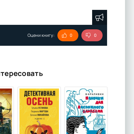
Оцени книгу:
0
0
нтересовать