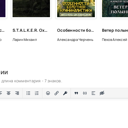
Общий смысл искусства - Владимир Соловьев
S.T.A.L.K.E.R. Охота - Михаил Ларин
Особенности болотной криминалистики - Александра Черчень (2)
р
Ларин Михаил
Александра Черчень
Пехов Алексей
рии
длина комментария - 7 знаков.