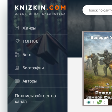
KNIZKIN
.
COM
ЭЛЕКТРОННАЯ БИБЛИОТЕКА
Жанры
ТОП 100
Блог
Биографии
Авторы
Подписывайтесь на
канал
1
0