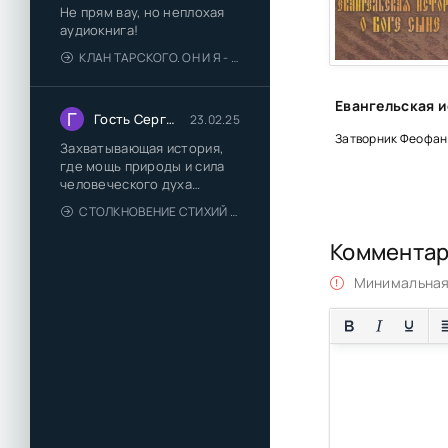
Не прям вау, но неплохая
аудиокнига!
КЛАН ТАРСКОГО. ОН И Я - ЕЛЕНА ТОДОРОВА (1)
Г
Гость Сергей
23.02.25
Затворник Феофан
Захватывающая история,
где мощь природы и сила
человеческого духа
сплетаются в напряжённый
СТОЛКНОВЕНИЕ СТИХИЙ - ВАЛЕРИЙ ГУМИНСКИЙ
и
Коммента
Минимальная 