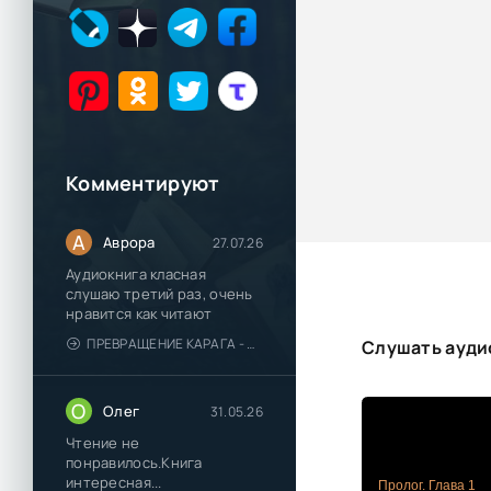
Комментируют
А
Аврора
27.07.26
Аудиокнига класная
слушаю третий раз, очень
нравится как читают
ПРЕВРАЩЕНИЕ КАРАГА - КАТЯ БРАНДИС
Слушать ауди
О
Олег
31.05.26
Чтение не
понравилось.Книга
интересная...
Пролог. Глава 1