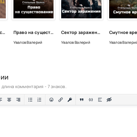
Евангельская история о Боге Сыне - Феофан Затворник
Право на существование - Валерий Увалов
Сектор заражения - Валерий Увалов
Увалов Валерий
Увалов Валерий
Увалов Валери
рии
длина комментария - 7 знаков.