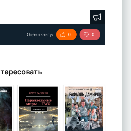
Оцени книгу:
0
0
нтересовать