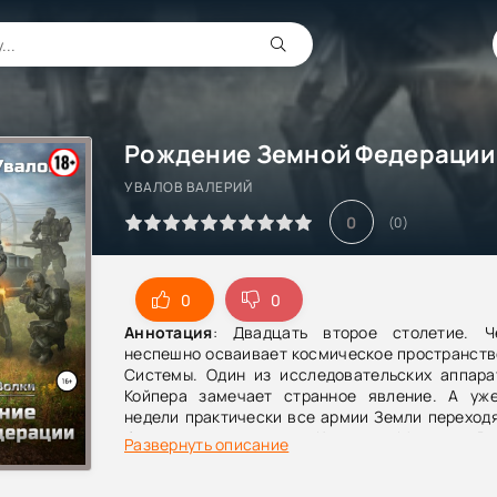
УВАЛОВ ВАЛЕРИЙ
0
(
0
)
0
0
Аннотация
: Двадцать второе столетие. Ч
неспешно осваивает космическое пространств
Системы. Один из исследовательских аппара
Койпера замечает странное явление. А уж
недели практически все армии Земли переход
боевую готовность. Курсант Михаил Во
Развернуть описание
несчастного случая лишился карьеры 
десантных войсках. Кома и виртуальная ре