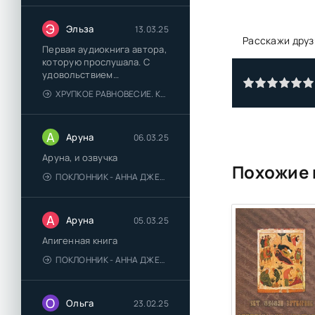
Э
Эльза
13.03.25
Расскажи друз
Первая аудиокнига автора,
которую прослушала. С
удовольствием
познакомлюсь и с другими.
ХРУПКОЕ РАВНОВЕСИЕ. КНИГА 1 - АНА ШЕРРИ
А
Аруна
06.03.25
Аруна, и озвучка
Похожие 
ПОКЛОННИК - АННА ДЖЕЙН
А
Аруна
05.03.25
Апигенная книга
ПОКЛОННИК - АННА ДЖЕЙН
О
Ольга
23.02.25