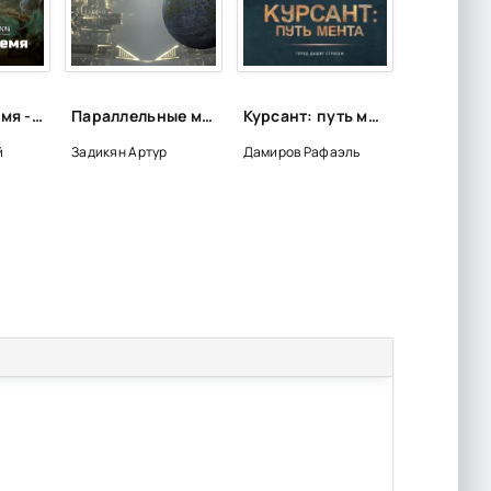
Смутное время - Валерий Увалов
Параллельные миры. Рождение бога - Артур Задикян
Курсант: путь мента - Рафаэль Дамиров
й
Задикян Артур
Дамиров Рафаэль