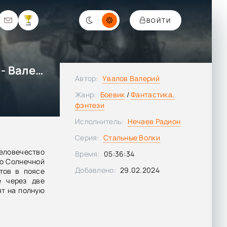
ВОЙТИ
Рождение Земной Федерации - Валерий Увалов
Автор:
Увалов Валерий
Жанр:
Боевик
/
Фантастика,
фэнтези
Исполнитель:
Нечаев Радион
Серия:
Стальные Волки
еловечество
Время:
05:36:34
о Солнечной
Добавлено:
29.02.2024
тов в поясе
е через две
ят на полную
лков из-за
в воздушно
альность до