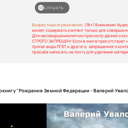
конца своих дней – это не его выбор, и он со
установку экспериментального импланта. Жиз
СЛУШАТЬ
новыми красками и перспективами, благода
становится одним из ключевых участников собы
Возрастные ограничения:
(18+) Внимание! Ауди
может содержать контент только для совершен
Для несовершеннолетних просмотр данного ко
СТРОГО ЗАПРЕЩЕН! Если в книге присутствует 
пропаганды ЛГБТ и другого, запрещенного конт
просьба написать на почту для удаления матер
окнигу "Рождение Земной Федерации - Валерий Увал