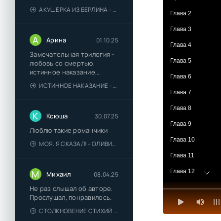
АКУШЕРКА ИЗ БЕРЛИНА - АННА СТЮАРТ
Глава 2
Глава 3
А
Арина
01.10.25
Глава 4
Замечательная трилогия -
Глава 5
любовь со смертью,
истинное наказание,
Глава 6
любимая для монстра -
ИСТИННОЕ НАКАЗАНИЕ - ОЛЬГА ГУСЕЙНОВА
понравились
Глава 7
Глава 8
К
Ксюша
30.07.25
Глава 9
Люблю такие романчики
Глава 10
МОЯ. Я СКАЗАЛ! - ОЛИВИЯ ЛЕЙК
Глава 11
Глава 12
М
Михаил
08.04.25
Глава 13. Эпилог
Не раз слышал об авторе.
Прослушал, понравилось.
СТОЛКНОВЕНИЕ СТИХИЙ - ВАЛЕРИЙ ГУМИНСКИЙ