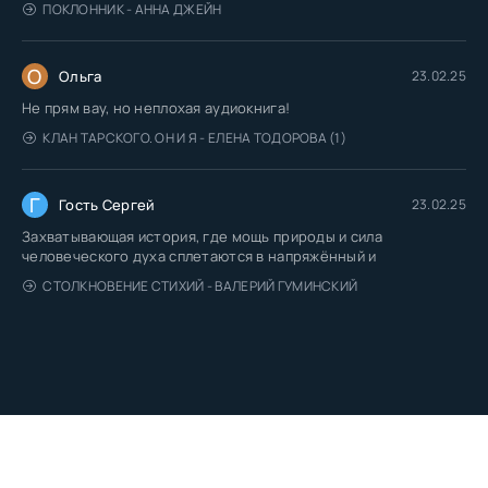
ПОКЛОННИК - АННА ДЖЕЙН
О
Ольга
23.02.25
Не прям вау, но неплохая аудиокнига!
КЛАН ТАРСКОГО. ОН И Я - ЕЛЕНА ТОДОРОВА (1)
Г
Гость Сергей
23.02.25
Захватывающая история, где мощь природы и сила
человеческого духа сплетаются в напряжённый и
СТОЛКНОВЕНИЕ СТИХИЙ - ВАЛЕРИЙ ГУМИНСКИЙ