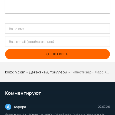
ОТПРАВИТЬ
knizkin.com
»
Детективы, триллеры
» Гипнотизёр - Ларс Кеплер
Комментируют
А
Аврора
27.07.26
Аудиокнига класная слушаю третий раз, очень нравится как