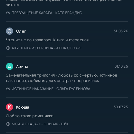
читают
ПРЕВРАЩЕНИЕ КАРАГА - КАТЯ БРАНДИС
О
Олег
31.05.26
Чтение не понравилось.Книга интересная...
АКУШЕРКА ИЗ БЕРЛИНА - АННА СТЮАРТ
А
Арина
01.10.25
Замечательная трилогия - любовь со смертью, истинное
наказание, любимая для монстра - понравились
ИСТИННОЕ НАКАЗАНИЕ - ОЛЬГА ГУСЕЙНОВА
К
Ксюша
30.07.25
Люблю такие романчики
МОЯ. Я СКАЗАЛ! - ОЛИВИЯ ЛЕЙК