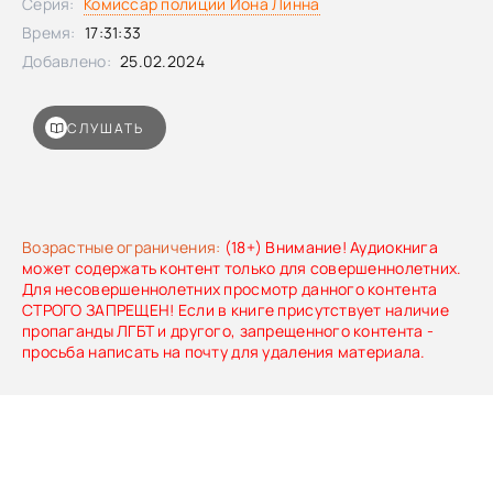
Серия:
Комиссар полиции Йона Линна
семейство, он ставит задачу разыскать эту девушку,
чтобы предотвратить покушение на её жизнь.
Время:
17:31:33
Договорившись с врачом, владеющим соответствующими
Добавлено:
25.02.2024
навыками, детектив допрашивает раненного мальчика,
которого ввели в состояние гипноза.
СЛУШАТЬ
Возрастные ограничения:
(18+) Внимание! Аудиокнига
может содержать контент только для совершеннолетних.
Для несовершеннолетних просмотр данного контента
СТРОГО ЗАПРЕЩЕН! Если в книге присутствует наличие
пропаганды ЛГБТ и другого, запрещенного контента -
просьба написать на почту для удаления материала.