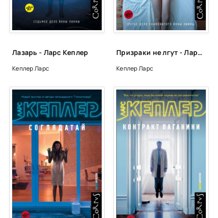
0025
0026
0027
Лазарь - Ларс Кеплер
Призраки не лгут - Ларс Кеплер
0028
Кеплер Ларс
Кеплер Ларс
0029
0030
0031
0032
0033
0034
0035
0036
0037
0038