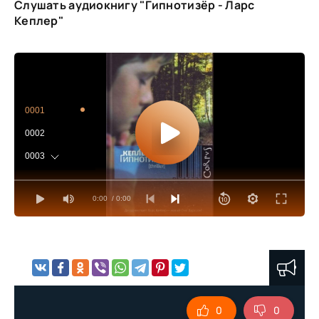
Слушать аудиокнигу "Гипнотизёр - Ларс
Кеплер"
0001
0002
0003
0004
0:00
/ 0:00
0005
0006
0007
0008
0009
0
0
0010