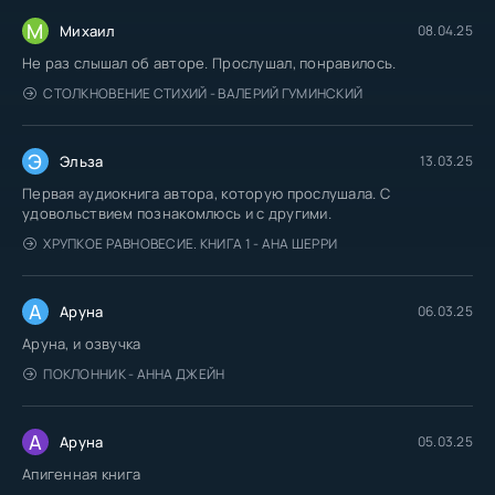
М
Михаил
08.04.25
Не раз слышал об авторе. Прослушал, понравилось.
СТОЛКНОВЕНИЕ СТИХИЙ - ВАЛЕРИЙ ГУМИНСКИЙ
Э
Эльза
13.03.25
Первая аудиокнига автора, которую прослушала. С
удовольствием познакомлюсь и с другими.
ХРУПКОЕ РАВНОВЕСИЕ. КНИГА 1 - АНА ШЕРРИ
А
Аруна
06.03.25
Аруна, и озвучка
ПОКЛОННИК - АННА ДЖЕЙН
А
Аруна
05.03.25
Апигенная книга