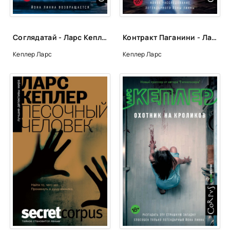
0039
0040
Соглядатай - Ларс Кеплер
Контракт Паганини - Ларс Кеплер
0041
Кеплер Ларс
Кеплер Ларс
0042
0043
0044
0045
0046
0047
0048
0049
0050
0051
0052