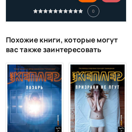
0011
0
0012
0013
0014
Похожие книги, которые могут
0015
вас также заинтересовать
0016
0017
0018
0019
0020
0021
0022
0023
0024