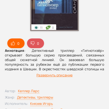
11
0
0
0
Аннотация
: Детективный триллер «Гипнотизёр»
открывает большую серию произведений, связанных
общей сюжетной линией. Он завоевал большую
популярность за рубежом ещё до публикации первого
издания в Швеции. В окрестностях шведской столицы на
территории спортивного клуба обнаружено мёртвое тело
Развернуть описание
человека, ставшего жертвой садистского убийства. В его
доме вскоре найдены ещё два трупа. Супругу и
малолетнюю дочь несчастного зарубили с изуверской
Автор:
Кеплер Ларс
бесчеловечностью, получил серьёзное ранение и сын, но
ему удалось выжить. Сотрудник полиции Йонна Линна
Жанр:
Детективы, триллеры
устанавливает, что существует ещё одна дочь убитого.
Исполнитель:
Князев Игорь
Подозревая, что преступник намерен уничтожить всё