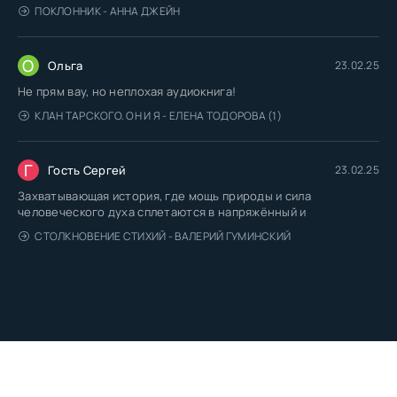
ПОКЛОННИК - АННА ДЖЕЙН
О
Ольга
23.02.25
Не прям вау, но неплохая аудиокнига!
КЛАН ТАРСКОГО. ОН И Я - ЕЛЕНА ТОДОРОВА (1)
Г
Гость Сергей
23.02.25
Захватывающая история, где мощь природы и сила
человеческого духа сплетаются в напряжённый и
СТОЛКНОВЕНИЕ СТИХИЙ - ВАЛЕРИЙ ГУМИНСКИЙ