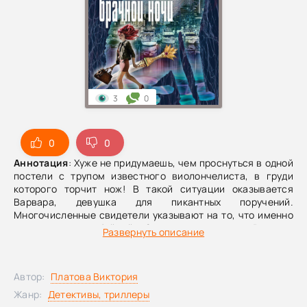
3
0
0
0
Аннотация
: Хуже не придумаешь, чем проснуться в одной
постели с трупом известного виолончелиста, в груди
которого торчит нож! В такой ситуации оказывается
Варвара, девушка для пикантных поручений.
Многочисленные свидетели указывают на то, что именно
она является убийцей. Загнанная в угол, Варвара
Развернуть описание
пытается доказать свою невиновность и обнаруживает,
что это убийство тянет за собой другие. Сделав столь
неприятное открытие, она приходит к выводу о том, что
Автор:
Платова Виктория
исток сегодняшних смертей нужно искать в недалеком
прошлом…
Жанр:
Детективы, триллеры