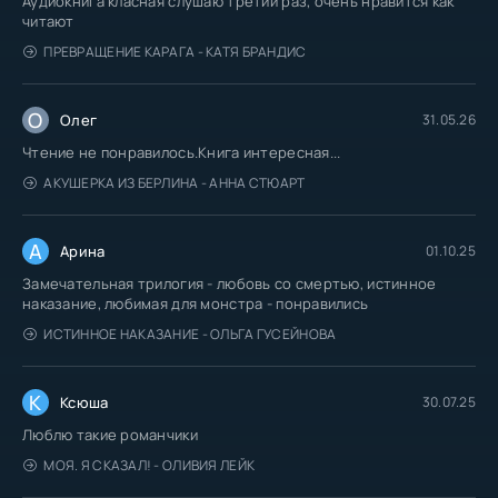
Аудиокнига класная слушаю третий раз, очень нравится как
читают
ПРЕВРАЩЕНИЕ КАРАГА - КАТЯ БРАНДИС
О
Олег
31.05.26
Чтение не понравилось.Книга интересная...
АКУШЕРКА ИЗ БЕРЛИНА - АННА СТЮАРТ
А
Арина
01.10.25
Замечательная трилогия - любовь со смертью, истинное
наказание, любимая для монстра - понравились
ИСТИННОЕ НАКАЗАНИЕ - ОЛЬГА ГУСЕЙНОВА
К
Ксюша
30.07.25
Люблю такие романчики
МОЯ. Я СКАЗАЛ! - ОЛИВИЯ ЛЕЙК