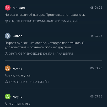
М
Михаил
08.04.25
Не раз слышал об авторе. Прослушал, понравилось.
СТОЛКНОВЕНИЕ СТИХИЙ - ВАЛЕРИЙ ГУМИНСКИЙ
Э
Эльза
13.03.25
Первая аудиокнига автора, которую прослушала. С
удовольствием познакомлюсь и с другими.
ХРУПКОЕ РАВНОВЕСИЕ. КНИГА 1 - АНА ШЕРРИ
А
Аруна
06.03.25
Аруна, и озвучка
ПОКЛОННИК - АННА ДЖЕЙН
А
Аруна
05.03.25
Апигенная книга