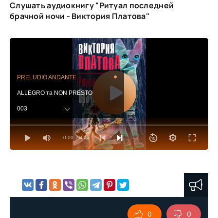
Слушать аудиокнигу "Ритуал последней
брачной ночи - Виктория Платова"
PRELUDIO ANDANTE
ALLEGRO та NON PRESTO
003
SARABANDA
0:00
/ 0:00
005
GIGA PRESTO
007
008
009
0
0
010