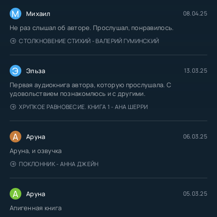
М
Михаил
08.04.25
Не раз слышал об авторе. Прослушал, понравилось.
СТОЛКНОВЕНИЕ СТИХИЙ - ВАЛЕРИЙ ГУМИНСКИЙ
Э
Эльза
13.03.25
Первая аудиокнига автора, которую прослушала. С
удовольствием познакомлюсь и с другими.
ХРУПКОЕ РАВНОВЕСИЕ. КНИГА 1 - АНА ШЕРРИ
А
Аруна
06.03.25
Аруна, и озвучка
ПОКЛОННИК - АННА ДЖЕЙН
А
Аруна
05.03.25
Апигенная книга