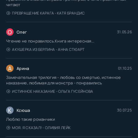
читают
ПРЕВРАЩЕНИЕ КАРАГА - КАТЯ БРАНДИС
О
Олег
31.05.26
Чтение не понравилось.Книга интересная...
АКУШЕРКА ИЗ БЕРЛИНА - АННА СТЮАРТ
А
Арина
01.10.25
Замечательная трилогия - любовь со смертью, истинное
наказание, любимая для монстра - понравились
ИСТИННОЕ НАКАЗАНИЕ - ОЛЬГА ГУСЕЙНОВА
К
Ксюша
30.07.25
Люблю такие романчики
МОЯ. Я СКАЗАЛ! - ОЛИВИЯ ЛЕЙК