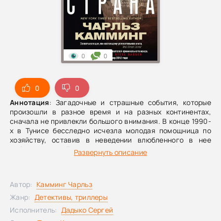
0
0
0
0
Аннотация
: Загадочные и страшные события, которые
произошли в разное время и на разных континентах,
сначала не привлекли большого внимания. В конце 1990-
х в Тунисе бесследно исчезла молодая помощница по
хозяйству, оставив в неведении влюбленного в нее
соблазнителя. Годы спустя в египетском Шарм-эль-
Развернуть описание
Шейхе с невероятной жестокостью были убиты
приехавшие на отдых супруги из Франции. Вскоре после
этого на темной улице Парижа похитили молодого
Автор:
Камминг Чарльз
французского бухгалтера. Но когда на юге Франции
пропала Амелия Левин, которой в скором времени
Жанр:
Детективы, триллеры
предстояло взять на себя роль первой женщины-
Исполнитель:
Дадыко Сергей
начальника МИ-6, британская Секретная