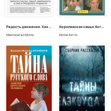
Глава 25
Глава 26
Глава 27
Радость движения. Как физическая активность помогает обрести счастье, смысл, уверенность в себе и преодолеть трудности - Келли Макгонигал
Королевская семья Англии - Китти Келли
Глава 28
Макгонигал Келли
Келли Китти
Глава 29
Глава 30
Глава 31
Глава 32
Глава 33
Глава 34
Глава 35
Глава 36
Глава 37
Глава 38