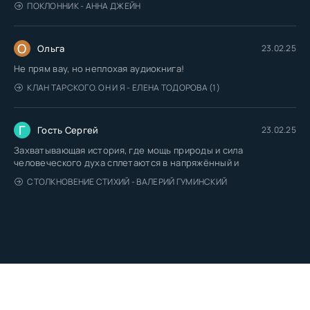
ПОКЛОННИК - АННА ДЖЕЙН
О
Ольга
23.02.25
Не прям вау, но неплохая аудиокнига!
КЛАН ТАРСКОГО. ОН И Я - ЕЛЕНА ТОДОРОВА (1)
Г
Гость Сергей
23.02.25
Захватывающая история, где мощь природы и сила
человеческого духа сплетаются в напряжённый и
СТОЛКНОВЕНИЕ СТИХИЙ - ВАЛЕРИЙ ГУМИНСКИЙ