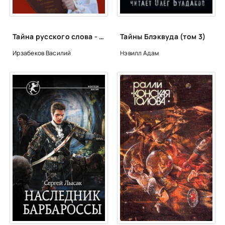
Глава 39
Глава 40
Тайна русского слова - Василий Ирзабеков
Тайны Блэквуда (том 3)
Глава 41
Ирзабеков Василий
Нэвилл Адам
Глава 42
Глава 43
Глава 44
Глава 45
Глава 46
Глава 47
Глава 48
Глава 49
Глава 50
Глава 51
Глава 52