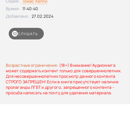
Серия:
Томас Келли
разведывательная служба столкнулась едва ли не с
самым серьезным кризисом в своей истории. Отчаявшись
Время:
11:40:40
не только найти Левин, но и не допустить, чтобы скандал
Добавлено:
27.02.2024
просочился в прессу, британские высокопоставленные
разведчики обращаются к Томасу Келли – одному из
своих опальных экс-офицеров. Устремляясь по следу,
СЛУШАТЬ
который приводит его во Францию, а затем в Тунис, Келли
раскрывает шокирующий тайный заговор, который может
иметь необратимые последствия для Великобритании и
ее союзников. И понимает, что только он один способен
предотвратить катастрофу…
Возрастные ограничения:
(18+) Внимание! Аудиокнига
может содержать контент только для совершеннолетних.
Для несовершеннолетних просмотр данного контента
СТРОГО ЗАПРЕЩЕН! Если в книге присутствует наличие
пропаганды ЛГБТ и другого, запрещенного контента -
просьба написать на почту для удаления материала.