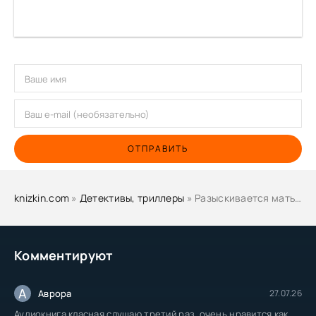
ОТПРАВИТЬ
knizkin.com
»
Детективы, триллеры
» Разыскивается мать - Рекс Стаут
Комментируют
А
Аврора
27.07.26
Аудиокнига класная слушаю третий раз, очень нравится как