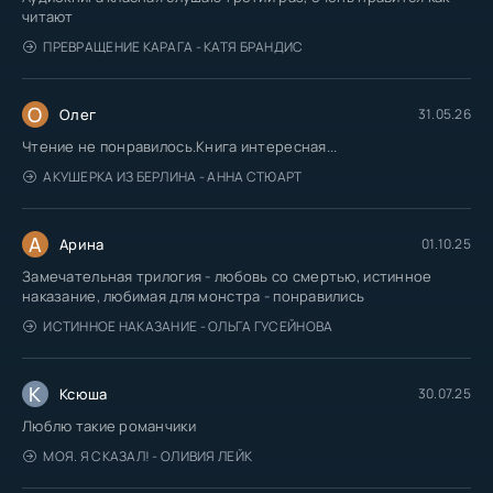
читают
ПРЕВРАЩЕНИЕ КАРАГА - КАТЯ БРАНДИС
О
Олег
31.05.26
Чтение не понравилось.Книга интересная...
АКУШЕРКА ИЗ БЕРЛИНА - АННА СТЮАРТ
А
Арина
01.10.25
Замечательная трилогия - любовь со смертью, истинное
наказание, любимая для монстра - понравились
ИСТИННОЕ НАКАЗАНИЕ - ОЛЬГА ГУСЕЙНОВА
К
Ксюша
30.07.25
Люблю такие романчики
МОЯ. Я СКАЗАЛ! - ОЛИВИЯ ЛЕЙК