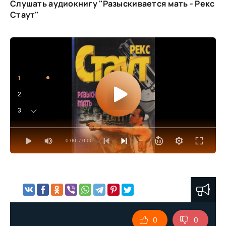
Слушать аудиокнигу "Разыскивается мать - Рекс
Стаут"
1
2
3
4
0:00
/ 0:00
5
6
7
8
9
0
0