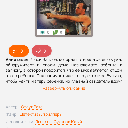
0
0
0
0
Аннотация
: Люси Вэлдон, которая потеряла своего мужа,
обнаруживает в своем доме незнакомого ребенка и
записку, в которой говорится, что ее муж является отцом
этого ребенка. Она нанимает частного детектива Вульфа,
чтобы найти матерь ребенка, но главный свидетель вдруг
умирает после визита детектива Арчи Гудвина. После
Развернуть описание
долгих поисков мать ребенка находится, но затем ее
убивают. Вульф вынужден скрываться от ареста, но в
конце концов правда всегда выходит наружу.
Автор:
Стаут Рекс
Жанр:
Детективы, триллеры
Исполнитель:
Яковлев-Суханов Юрий