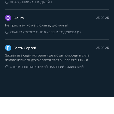
ПОКЛОННИК - АННА ДЖЕЙН
О
Ольга
23.02.25
Не прям вау, но неплохая аудиокнига!
КЛАН ТАРСКОГО. ОН И Я - ЕЛЕНА ТОДОРОВА (1)
Г
Гость Сергей
23.02.25
Захватывающая история, где мощь природы и сила
человеческого духа сплетаются в напряжённый и
СТОЛКНОВЕНИЕ СТИХИЙ - ВАЛЕРИЙ ГУМИНСКИЙ