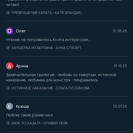
читают
ПРЕВРАЩЕНИЕ КАРАГА - КАТЯ БРАНДИС
О
Олег
31.05.26
Чтение не понравилось.Книга интересная...
АКУШЕРКА ИЗ БЕРЛИНА - АННА СТЮАРТ
А
Арина
01.10.25
Замечательная трилогия - любовь со смертью, истинное
наказание, любимая для монстра - понравились
ИСТИННОЕ НАКАЗАНИЕ - ОЛЬГА ГУСЕЙНОВА
К
Ксюша
30.07.25
Люблю такие романчики
МОЯ. Я СКАЗАЛ! - ОЛИВИЯ ЛЕЙК