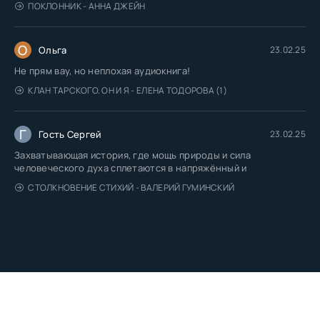
ПОКЛОННИК - АННА ДЖЕЙН
О
Ольга
23.02.25
Не прям вау, но неплохая аудиокнига!
КЛАН ТАРСКОГО. ОН И Я - ЕЛЕНА ТОДОРОВА (1)
Г
Гость Сергей
23.02.25
Захватывающая история, где мощь природы и сила
человеческого духа сплетаются в напряжённый и
СТОЛКНОВЕНИЕ СТИХИЙ - ВАЛЕРИЙ ГУМИНСКИЙ