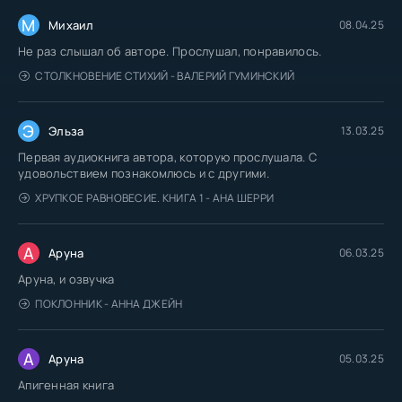
М
Михаил
08.04.25
Не раз слышал об авторе. Прослушал, понравилось.
СТОЛКНОВЕНИЕ СТИХИЙ - ВАЛЕРИЙ ГУМИНСКИЙ
Э
Эльза
13.03.25
Первая аудиокнига автора, которую прослушала. С
удовольствием познакомлюсь и с другими.
ХРУПКОЕ РАВНОВЕСИЕ. КНИГА 1 - АНА ШЕРРИ
А
Аруна
06.03.25
Аруна, и озвучка
ПОКЛОННИК - АННА ДЖЕЙН
А
Аруна
05.03.25
Апигенная книга