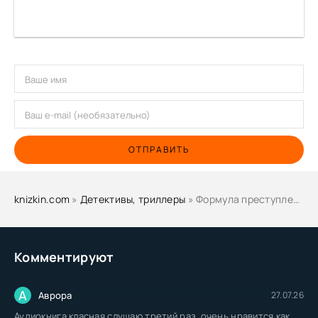
ОТПРАВИТЬ
knizkin.com
»
Детективы, триллеры
» Формула преступления - Антон Чиж
Комментируют
А
Аврора
27.07.26
Аудиокнига класная слушаю третий раз, очень нравится как