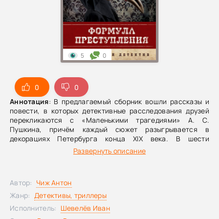
5
0
0
0
Аннотация
: В предлагаемый сборник вошли рассказы и
повести, в которых детективные расследования друзей
перекликаются с «Маленькими трагедиями» А. С.
Пушкина, причём каждый сюжет разыгрывается в
декорациях Петербурга конца XIX века. В шести
разноплановых произведениях исследуются самые
Развернуть описание
страшные человеческие грехи. Рискуя жизнью, Ванзаров
и Лебедев окунаются в пучину порока, чтобы
восстановить справедливость.
Автор:
Чиж Антон
Жанр:
Детективы, триллеры
Исполнитель:
Шевелёв Иван