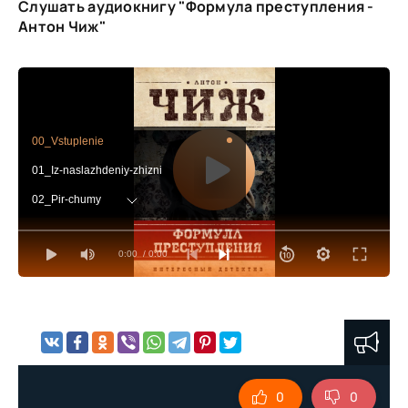
Слушать аудиокнигу "Формула преступления -
Антон Чиж"
00_Vstuplenie
01_Iz-naslazhdeniy-zhizni
02_Pir-chumy
03_Uzhasnye-serdtsa
0:00
/ 0:00
04_Sovsem-gotov-uzh-rekviem
05_Otkuda-ty-prelestnoe-ditya
06_Improvizator
0
0