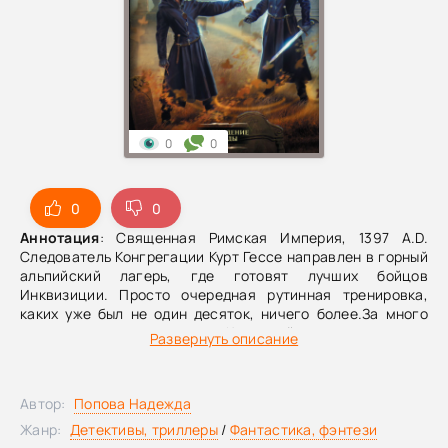
0
0
0
0
Аннотация
: Священная Римская Империя, 1397 A.D.
Следователь Конгрегации Курт Гессе направлен в горный
альпийский лагерь, где готовят лучших бойцов
Инквизиции. Просто очередная рутинная тренировка,
каких уже был не один десяток, ничего более.За много
миль от лагеря в замок Карлштейн, императорскую
Развернуть описание
резиденцию, прибывает агент Императора. Просто
доклад об успешно исполненном поручении, данном ему
государем, ничего более.А в Прагу тем временем
Автор:
Попова Надежда
съезжаются рыцари со всей Империи, дабы принять
участие в грандиозном турнире. Просто демонстрация
Жанр:
Детективы, триллеры
/
Фантастика, фэнтези
воинской удали, стяжание славы и серебра, ничего