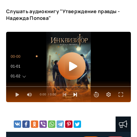
Слушать аудиокнигу "Утверждение правды -
Надежда Попова"
00-00
01-01
01-02
02-01
0:00
/ 0:00
02-02
03-01
03-02
04-01
04-02