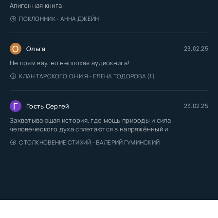
Апигенная книга
ПОКЛОННИК - АННА ДЖЕЙН
О
Ольга
23.02.25
Не прям вау, но неплохая аудиокнига!
КЛАН ТАРСКОГО. ОН И Я - ЕЛЕНА ТОДОРОВА (1)
Г
Гость Сергей
23.02.25
Захватывающая история, где мощь природы и сила
человеческого духа сплетаются в напряжённый и
СТОЛКНОВЕНИЕ СТИХИЙ - ВАЛЕРИЙ ГУМИНСКИЙ