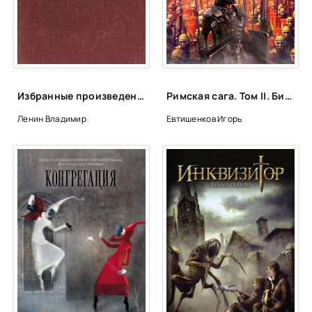
12-02
13-01
14-01
14-02
Избранные произведения в 4-х томах - Владимир Ленин
Римская сага. Том II. Битва под Каррами - Игорь Евтишенков
15-01
Ленин Владимир
Евтишенков Игорь
15-02
16-01
16-02
17-01
17-02
18-01
18-02
19-01
19-02