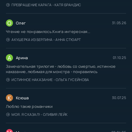
ПРЕВРАЩЕНИЕ КАРАГА - КАТЯ БРАНДИС
О
Олег
31.05.26
Чтение не понравилось.Книга интересная...
АКУШЕРКА ИЗ БЕРЛИНА - АННА СТЮАРТ
А
Арина
01.10.25
Замечательная трилогия - любовь со смертью, истинное
наказание, любимая для монстра - понравились
ИСТИННОЕ НАКАЗАНИЕ - ОЛЬГА ГУСЕЙНОВА
К
Ксюша
30.07.25
Люблю такие романчики
МОЯ. Я СКАЗАЛ! - ОЛИВИЯ ЛЕЙК