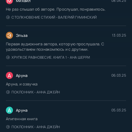
М
Михаил
08.04.25
Не раз слышал об авторе. Прослушал, понравилось.
СТОЛКНОВЕНИЕ СТИХИЙ - ВАЛЕРИЙ ГУМИНСКИЙ
Э
Эльза
13.03.25
Первая аудиокнига автора, которую прослушала. С
удовольствием познакомлюсь и с другими.
ХРУПКОЕ РАВНОВЕСИЕ. КНИГА 1 - АНА ШЕРРИ
А
Аруна
06.03.25
Аруна, и озвучка
ПОКЛОННИК - АННА ДЖЕЙН
А
Аруна
05.03.25
Апигенная книга
ПОКЛОННИК - АННА ДЖЕЙН