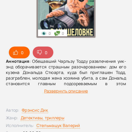
0
0
0
0
Аннотация
: Обещавший Чарльзу Тодду развлечения уик-
энд оборачивается страшным разочарованием: дом его
кузена Дональда Стюарта, куда был приглашен Тодд,
разграблен, молодая жена хозяина убита, а сам Дональд
становится главным подозреваемым в этом
преступлении. Некоторые обстоятельства наталкивают
Развернуть описание
Чарльза на мысль, что ограбление связано с недавней
поездкой кузена в Австралию и приобретением там
картины знаменитого Маннинга. Тодд отправляется на
Автор:
Фрэнсис Дик
Мельбурнский Кубок, уверенный, что там, где собирается
вся Австралия, он обязательно найдет преступника.
Доп.
Жанр:
Детективы, триллеры
информация
: 1976 «В мышеловке» «Тропою риска», «В
Исполнитель:
Стельмащук Валерий
рамке» In the Frame