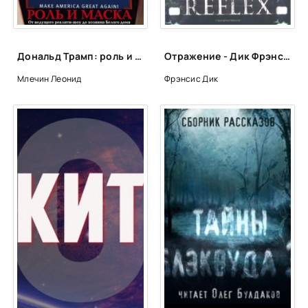
025 В мышеловке
026 В мышеловке
027 В мышеловке
Дональд Трамп: роль и маска - Леонид Млечин
Отражение - Дик Фрэнсис
028 В мышеловке
Млечин Леонид
Фрэнсис Дик
029 В мышеловке
030 В мышеловке
031 В мышеловке
032 В мышеловке
033 В мышеловке
034 В мышеловке
035 В мышеловке