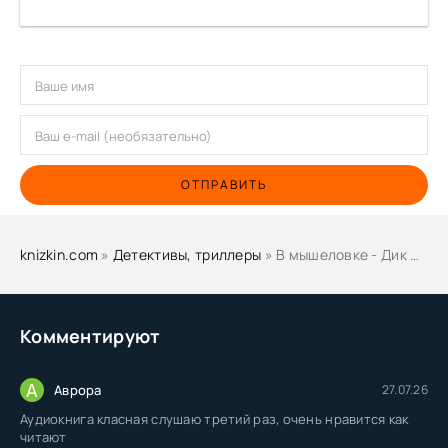
ОТПРАВИТЬ
knizkin.com
»
Детективы, триллеры
» В мышеловке - Дик Фрэнсис
Комментируют
А
Аврора
27.07.26
Аудиокнига класная слушаю третий раз, очень нравится как
читают