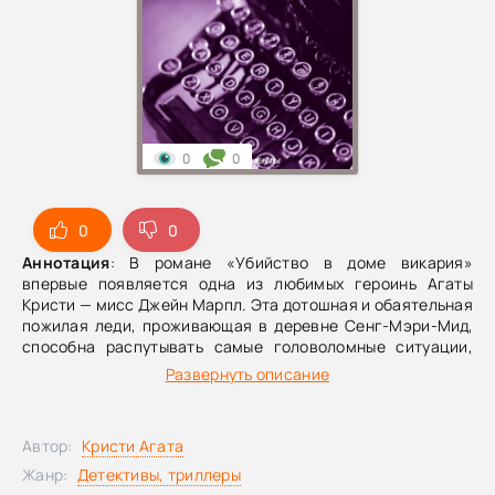
0
0
0
0
Аннотация
: В романе «Убийство в доме викария»
впервые появляется одна из любимых героинь Агаты
Кристи — мисс Джейн Марпл. Эта дотошная и обаятельная
пожилая леди, проживающая в деревне Сенг-Мэри-Мид,
способна распутывать самые головоломные ситуации,
лишь ненадолго отвлекаясь от вязания. И когда в доме
Развернуть описание
викария происходит убийство полковника Протеро,
только мисс Марпл под силу вычислить убийцу среди
немалого количества жителей деревни, желавших зла
Автор:
Кристи Агата
этому неприятному типу.
Жанр:
Детективы, триллеры