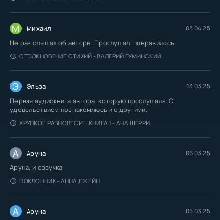
Ubi'stvo_v_dome_094
М
Михаил
08.04.25
Ubi'stvo_v_dome_095
Не раз слышал об авторе. Прослушал, понравилось.
Ubi'stvo_v_dome_096
СТОЛКНОВЕНИЕ СТИХИЙ - ВАЛЕРИЙ ГУМИНСКИЙ
Ubi'stvo_v_dome_097
Ubi'stvo_v_dome_098
Э
Эльза
13.03.25
Ubi'stvo_v_dome_099
Первая аудиокнига автора, которую прослушала. С
Ubi'stvo_v_dome_100
удовольствием познакомлюсь и с другими.
ХРУПКОЕ РАВНОВЕСИЕ. КНИГА 1 - АНА ШЕРРИ
Ubi'stvo_v_dome_101
Ubi'stvo_v_dome_102
А
Аруна
06.03.25
Ubi'stvo_v_dome_103
Аруна, и озвучка
Ubi'stvo_v_dome_104
ПОКЛОННИК - АННА ДЖЕЙН
Ubi'stvo_v_dome_105
Ubi'stvo_v_dome_106
А
Аруна
05.03.25
Ubi'stvo_v_dome_107