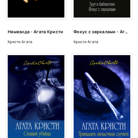
Ubi'stvo_v_dome_038
Ubi'stvo_v_dome_039
Ubi'stvo_v_dome_040
Немезида - Агата Кристи
Фокус с зеркалами - Агата Кристи
Ubi'stvo_v_dome_041
Кристи Агата
Кристи Агата
Ubi'stvo_v_dome_042
Ubi'stvo_v_dome_043
Ubi'stvo_v_dome_044
Ubi'stvo_v_dome_045
Ubi'stvo_v_dome_046
Ubi'stvo_v_dome_047
Ubi'stvo_v_dome_048
Ubi'stvo_v_dome_049
Ubi'stvo_v_dome_050
Ubi'stvo_v_dome_051