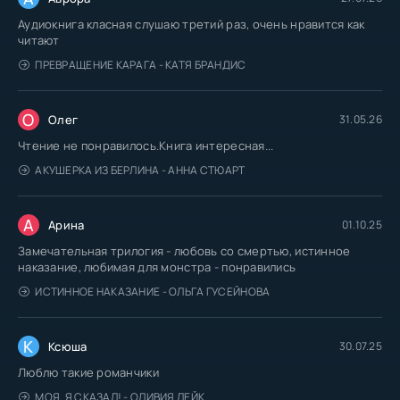
Аудиокнига класная слушаю третий раз, очень нравится как
Ubi'stvo_v_dome_080
читают
Ubi'stvo_v_dome_081
ПРЕВРАЩЕНИЕ КАРАГА - КАТЯ БРАНДИС
Ubi'stvo_v_dome_082
Ubi'stvo_v_dome_083
О
Олег
31.05.26
Ubi'stvo_v_dome_084
Чтение не понравилось.Книга интересная...
Ubi'stvo_v_dome_085
АКУШЕРКА ИЗ БЕРЛИНА - АННА СТЮАРТ
Ubi'stvo_v_dome_086
А
Ubi'stvo_v_dome_087
Арина
01.10.25
Замечательная трилогия - любовь со смертью, истинное
Ubi'stvo_v_dome_088
наказание, любимая для монстра - понравились
Ubi'stvo_v_dome_089
ИСТИННОЕ НАКАЗАНИЕ - ОЛЬГА ГУСЕЙНОВА
Ubi'stvo_v_dome_090
Ubi'stvo_v_dome_091
К
Ксюша
30.07.25
Ubi'stvo_v_dome_092
Люблю такие романчики
Ubi'stvo_v_dome_093
МОЯ. Я СКАЗАЛ! - ОЛИВИЯ ЛЕЙК