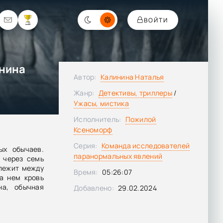
ВОЙТИ
инина
Автор:
Калинина Наталья
Жанр:
Детективы, триллеры
/
Ужасы, мистика
Исполнитель:
Пожилой
Ксеноморф
Серия:
Команда исследователей
ых обычаев.
паранормальных явлений
 через семь
 лежит между
Время:
05:26:07
а нем кровь
на, обычная
Добавлено:
29.02.2024
дывать какие
рани жизни и
ья со своим