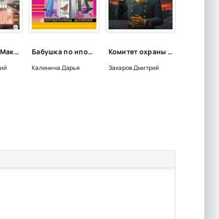
Седьмой-3 - Максим Зарецкий (3)
Бабушка по ипотеке - Дарья Калинина
Комитет охраны мостов - Дмитрий Захаров
кий
Калинина Дарья
Захаров Дмитрий