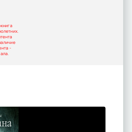
ому.
окнига
нолетних.
нтента
наличие
ента -
иала.