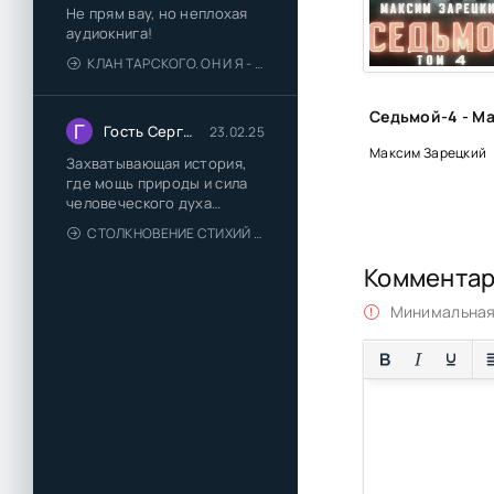
Не прям вау, но неплохая
аудиокнига!
КЛАН ТАРСКОГО. ОН И Я - ЕЛЕНА ТОДОРОВА (1)
Г
Гость Сергей
23.02.25
Максим Зарецкий
Захватывающая история,
где мощь природы и сила
человеческого духа
сплетаются в напряжённый
СТОЛКНОВЕНИЕ СТИХИЙ - ВАЛЕРИЙ ГУМИНСКИЙ
и
Коммента
Минимальная 