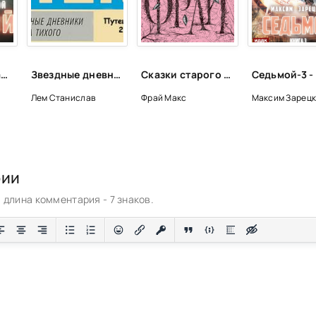
Седьмой-4 - Максим Зарецкий (4)
Звездные дневники Ийона Тихого. Путешествие 20-е - Станислав Лем
Сказки старого Вильнюса VII - Макс Фрай
Лем Станислав
Фрай Макс
Максим Зарец
рии
длина комментария - 7 знаков.