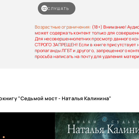
избранником. Но судьба распорядилась по-друг
СЛУШАТЬ
Возрастные ограничения:
(18+) Внимание! Ауди
может содержать контент только для совершен
Для несовершеннолетних просмотр данного ко
СТРОГО ЗАПРЕЩЕН! Если в книге присутствует 
пропаганды ЛГБТ и другого, запрещенного конт
просьба написать на почту для удаления матер
окнигу "Седьмой мост - Наталья Калинина"