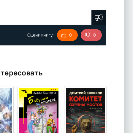
Оцени книгу:
0
0
нтересовать