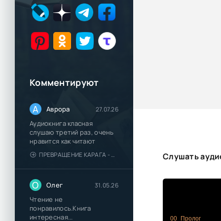
Комментируют
А
Аврора
27.07.26
Аудиокнига класная
слушаю третий раз, очень
нравится как читают
ПРЕВРАЩЕНИЕ КАРАГА - КАТЯ БРАНДИС
Слушать ауди
О
Олег
31.05.26
Чтение не
понравилось.Книга
интересная...
00_Пролог