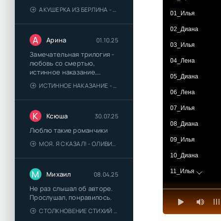
АКУШЕРКА ИЗ БЕРЛИНА - АННА СТЮАРТ
01_Илья
02_Диана
А
Арина
01.10.25
03_Илья
Замечательная трилогия -
04_Лена
любовь со смертью,
истинное наказание,
05_Диана
любимая для монстра -
ИСТИННОЕ НАКАЗАНИЕ - ОЛЬГА ГУСЕЙНОВА
понравились
06_Лена
07_Илья
К
Ксюша
30.07.25
08_Диана
Люблю такие романчики
09_Илья
МОЯ. Я СКАЗАЛ! - ОЛИВИЯ ЛЕЙК
10_Диана
11_Илья
М
Михаил
08.04.25
12_Диана
Не раз слышал об авторе.
Прослушал, понравилось.
13_Илья
СТОЛКНОВЕНИЕ СТИХИЙ - ВАЛЕРИЙ ГУМИНСКИЙ
14_Диана