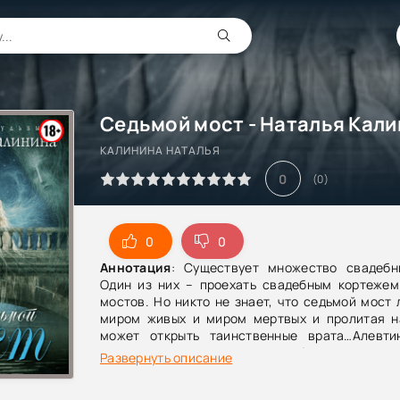
Седьмой мост - Наталья Кал
КАЛИНИНА НАТАЛЬЯ
0
(
0
)
0
0
Аннотация
: Существует множество свадебн
Один из них – проехать свадебным кортежем
мостов. Но никто не знает, что седьмой мост
миром живых и миром мертвых и пролитая н
может открыть таинственные врата…Алевти
школьная учительница, и не собиралась разга
Развернуть описание
бы то ни было загадки и ходить по тонкой г
смерти. Она хотела тихого семейного счаст