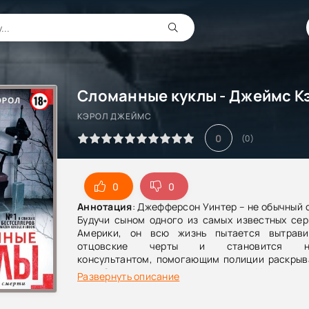
Сломанные куклы - Джеймс К
КЭРОЛ ДЖЕЙМС
0
(
0
)
0
0
Аннотация
: Джефферсон Уинтер – не обычный 
Будучи сыном одного из самых известных сер
Америки, он всю жизнь пытается вытрави
отцовские черты и становится не
консультантом, помогающим полиции раскрыв
дела.Очередное задание приводит Уинтера в
Развернуть описание
Лондон, где на свободе находится маньяк,
молодых женщин и делающий им лоботомию. 