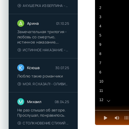
АКУШЕРКА ИЗ БЕРЛИНА - АННА СТЮАРТ
2
3
А
Арина
01.10.25
4
Замечательная трилогия -
5
любовь со смертью,
истинное наказание,
9
любимая для монстра -
ИСТИННОЕ НАКАЗАНИЕ - ОЛЬГА ГУСЕЙНОВА
понравились
8
7
К
Ксюша
30.07.25
6
Люблю такие романчики
10
МОЯ. Я СКАЗАЛ! - ОЛИВИЯ ЛЕЙК
11
12
М
Михаил
08.04.25
13
Не раз слышал об авторе.
Прослушал, понравилось.
14
СТОЛКНОВЕНИЕ СТИХИЙ - ВАЛЕРИЙ ГУМИНСКИЙ
15