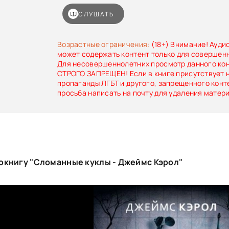
психа, прежде чем еще одна девушка станет 
Ведь Уинтер как никто другой знает, что 
СЛУШАТЬ
сломано, можно починить…
Возрастные ограничения:
(18+) Внимание! Ауди
может содержать контент только для совершен
Для несовершеннолетних просмотр данного ко
СТРОГО ЗАПРЕЩЕН! Если в книге присутствует 
пропаганды ЛГБТ и другого, запрещенного конт
просьба написать на почту для удаления матер
окнигу "Сломанные куклы - Джеймс Кэрол"