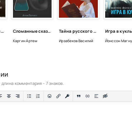
Истории женщин-серийных убийц, рассказанные ими самими - Микки Нокс
Сломанные сказки - Артем Каргин
Тайна русского слова - Василий Ирзабеков
Каргин Артем
Ирзабеков Василий
Йонссон Магн
рии
длина комментария - 7 знаков.