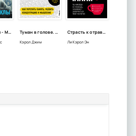
Игра в куклы - Магнус Йонссон
Туман в голове. Как укрепить память, развить концентрацию и мышление - Джим Кэрол
Страсть к отравлениям. Ты никогда не узнаешь, чем может закончиться твое чаепитие - Кэрол Эн Ли
ус
Кэрол Джим
Ли Кэрол Эн