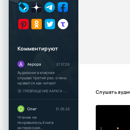
Комментируют
А
Аврора
27.07.26
Аудиокнига класная
слушаю третий раз, очень
нравится как читают
ПРЕВРАЩЕНИЕ КАРАГА - КАТЯ БРАНДИС
Слушать ауди
О
Олег
31.05.26
Чтение не
понравилось.Книга
интересная...
1