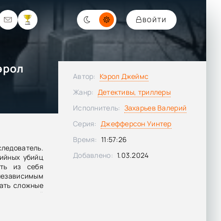
ВОЙТИ
эрол
Автор:
Кэрол Джеймс
Жанр:
Детективы, триллеры
Исполнитель:
Захарьев Валерий
Серия:
Джефферсон Уинтер
Время:
11:57:26
следователь.
Добавлено:
1.03.2024
ийных убийц
ть из себя
зависимым
ать сложные
 промозглый
 похищающий
Нужно найти