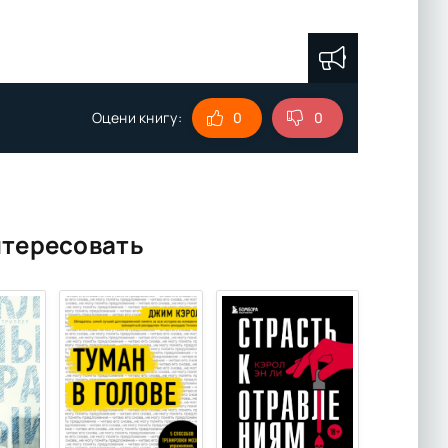
Оцени книгу:
0
0
нтересовать