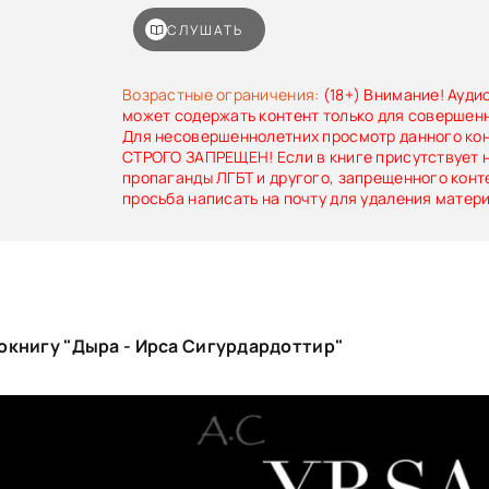
не связан с жертвой, его родителей найти не у
рисунки свидетельствуют о том, что он был
СЛУШАТЬ
чего-то ужасного.Пока детектив Хюльдар 
убийцей, а детский психолог Фрейя ищет
мальчика, тайна раскрывается: это история
Возрастные ограничения:
(18+) Внимание! Ауди
достоинстве и мести.
может содержать контент только для совершен
Для несовершеннолетних просмотр данного ко
СТРОГО ЗАПРЕЩЕН! Если в книге присутствует 
пропаганды ЛГБТ и другого, запрещенного конт
просьба написать на почту для удаления матер
окнигу "Дыра - Ирса Сигурдардоттир"