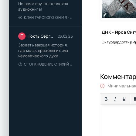
Не прям вау, но неплохая
аудиокнига!
КЛАН ТАРСКОГО. ОН И Я - ЕЛЕНА ТОДОРОВА (1)
Г
Гость Сергей
23.02.25
Захватывающая история,
где мощь природы и сила
человеческого духа
сплетаются в напряжённый
СТОЛКНОВЕНИЕ СТИХИЙ - ВАЛЕРИЙ ГУМИНСКИЙ
и
Коммента
Минимальная 