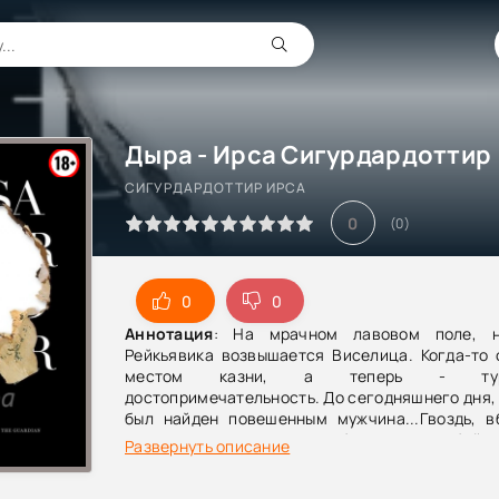
Дыра - Ирса Сигурдардоттир
СИГУРДАРДОТТИР ИРСА
0
(
0
)
0
0
Аннотация
: На мрачном лавовом поле, н
Рейкьявика возвышается Виселица. Когда-то 
местом казни, а теперь - турис
достопримечательность. До сегодняшнего дня, 
был найден повешенным мужчина...Гвоздь, в
грудь, доказывает, что это было не самоубийст
Развернуть описание
полиция приходит в его квартиру, ее ждет еще 
оставленный там четырехлетний мальчик. Похо