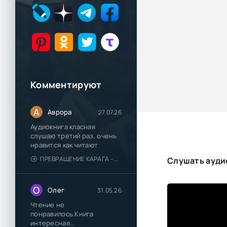
Комментируют
А
Аврора
27.07.26
Аудиокнига класная
слушаю третий раз, очень
нравится как читают
ПРЕВРАЩЕНИЕ КАРАГА - КАТЯ БРАНДИС
Слушать ауди
О
Олег
31.05.26
Чтение не
понравилось.Книга
интересная...