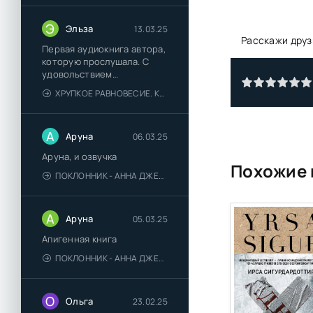
Э
Эльза
13.03.25
Расскажи друз
Первая аудиокнига автора,
которую прослушала. С
удовольствием
познакомлюсь и с другими.
ХРУПКОЕ РАВНОВЕСИЕ. КНИГА 1 - АНА ШЕРРИ
А
Аруна
06.03.25
Аруна, и озвучка
Похожие 
ПОКЛОННИК - АННА ДЖЕЙН
А
Аруна
05.03.25
Апигенная книга
ПОКЛОННИК - АННА ДЖЕЙН
О
Ольга
23.02.25