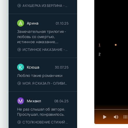
АКУШЕРКА ИЗ БЕРЛИНА - АННА СТЮАРТ
А
Арина
01.10.25
Замечательная трилогия -
любовь со смертью,
истинное наказание,
1
любимая для монстра -
ИСТИННОЕ НАКАЗАНИЕ - ОЛЬГА ГУСЕЙНОВА
понравились
2
К
Ксюша
30.07.25
Люблю такие романчики
МОЯ. Я СКАЗАЛ! - ОЛИВИЯ ЛЕЙК
М
Михаил
08.04.25
Не раз слышал об авторе.
Прослушал, понравилось.
СТОЛКНОВЕНИЕ СТИХИЙ - ВАЛЕРИЙ ГУМИНСКИЙ