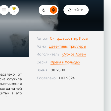
ВОЙТИ
Автор:
Сигурдардоттир Ирса
Жанр:
Детективы, триллеры
Исполнитель:
Сурков Артем
Серия:
Фрейя и Хюльдар
Время:
00:28:10
едалеко от
Добавлено:
1.03.2024
она служила
тическая
когда на ней
битый в его
во. Но когда
одна загадка:
же, он никак