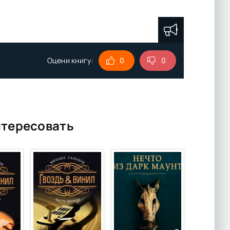
Оцени книгу:
0
0
нтересовать