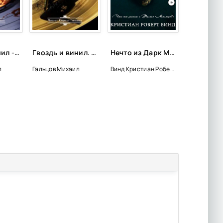
Гвоздь и винил - Михаил Гальцов
Гвоздь и винил. Часть 2 - Михаил Гальцов
Нечто из Дарк Маун - Кристиан Роберт Винд
л
Гальцов Михаил
Винд Кристиан Роберт