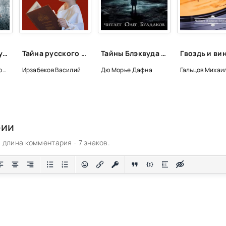
ДНК - Ирса Сигурдардоттир
Тайна русского слова - Василий Ирзабеков
Тайны Блэквуда (том 5)
Сигурдардоттир Ирса
Ирзабеков Василий
Дю Морье Дафна
Гальцов Михаи
рии
длина комментария - 7 знаков.