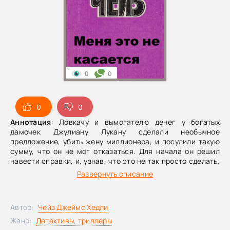
0
0
0
0
Аннотация
: Ловкачу и вымогателю денег у богатых
дамочек Джулиану Лукану сделали необычное
предложение, убить жену миллионера, и посулили такую
сумму, что он не мог отказаться. Для начала он решил
навести справки, и, узнав, что это не так просто сделать,
нанял киллера. Вдвоем они решают разыграть свою карту.
Развернуть описание
Автор:
Чейз Джеймс Хедли
Жанр:
Детективы, триллеры