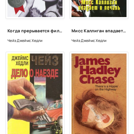
Когда прерывается фильм - Хедли Чейз Джеймс
Мисс Каллиган впадает в печаль - Чейз Джеймс Хедли
Чейз Джеймс Хедли
Чейз Джеймс Хедли