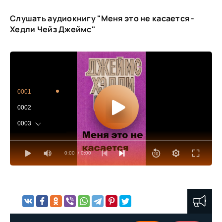
Слушать аудиокнигу "Меня это не касается -
Хедли Чейз Джеймс"
0001
0002
0003
0004
0:00
/ 0:00
0005
0006
0007
0008
0009