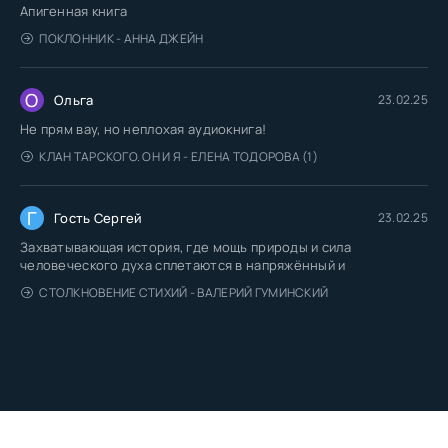
Апигенная книга
ПОКЛОННИК - АННА ДЖЕЙН
О
Ольга
23.02.25
Не прям вау, но неплохая аудиокнига!
КЛАН ТАРСКОГО. ОН И Я - ЕЛЕНА ТОДОРОВА (1)
Г
Гость Сергей
23.02.25
Захватывающая история, где мощь природы и сила
человеческого духа сплетаются в напряжённый и
СТОЛКНОВЕНИЕ СТИХИЙ - ВАЛЕРИЙ ГУМИНСКИЙ