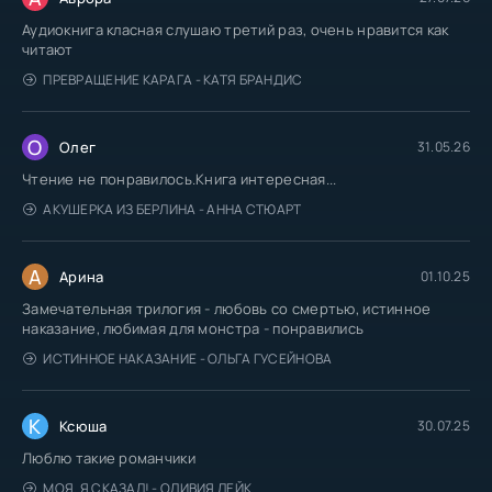
Аудиокнига класная слушаю третий раз, очень нравится как
читают
ПРЕВРАЩЕНИЕ КАРАГА - КАТЯ БРАНДИС
О
Олег
31.05.26
Чтение не понравилось.Книга интересная...
АКУШЕРКА ИЗ БЕРЛИНА - АННА СТЮАРТ
А
Арина
01.10.25
Замечательная трилогия - любовь со смертью, истинное
наказание, любимая для монстра - понравились
ИСТИННОЕ НАКАЗАНИЕ - ОЛЬГА ГУСЕЙНОВА
К
Ксюша
30.07.25
Люблю такие романчики
МОЯ. Я СКАЗАЛ! - ОЛИВИЯ ЛЕЙК