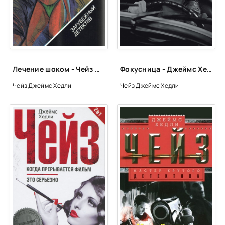
0024
0025
0026
0027
Лечение шоком - Чейз Джеймс Хедли
Фокусница - Джеймс Хедли Чейз
0028
Чейз Джеймс Хедли
Чейз Джеймс Хедли
0029
0030
0031
0032
0033
0034
0035
0036
0037