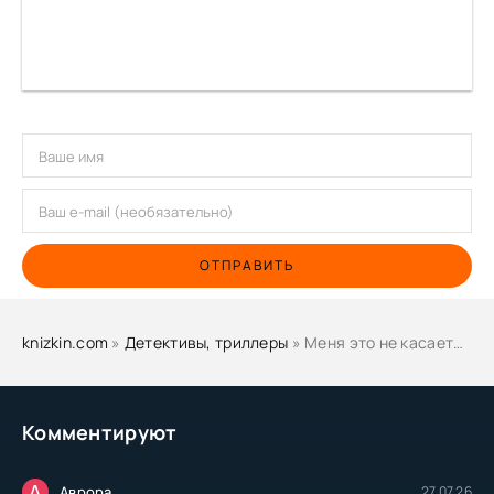
ОТПРАВИТЬ
knizkin.com
»
Детективы, триллеры
» Меня это не касается - Хедли Чейз Джеймс
Комментируют
А
Аврора
27.07.26