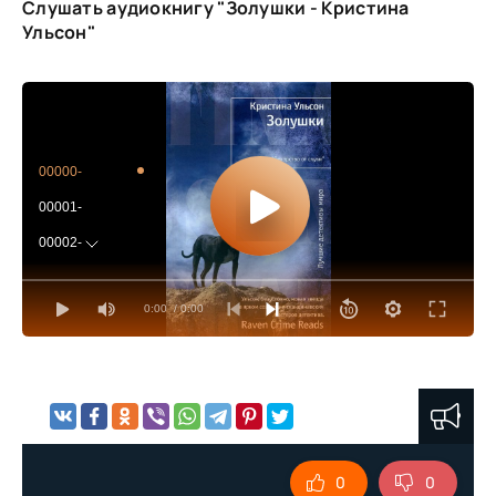
Слушать аудиокнигу "Золушки - Кристина
Ульсон"
00000-
00001-
00002-
00003-
0:00
/ 0:00
00004-
00005-
00006-
00007-
00008-
0
0
00009-