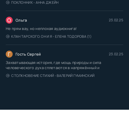
ПОКЛОННИК - АННА ДЖЕЙН
О
Ольга
23.02.25
Не прям вау, но неплохая аудиокнига!
КЛАН ТАРСКОГО. ОН И Я - ЕЛЕНА ТОДОРОВА (1)
Г
Гость Сергей
23.02.25
Захватывающая история, где мощь природы и сила
человеческого духа сплетаются в напряжённый и
СТОЛКНОВЕНИЕ СТИХИЙ - ВАЛЕРИЙ ГУМИНСКИЙ