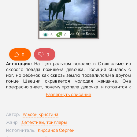
5
0
0
0
Аннотация
: На Центральном вокзале в Стокгольме из
скорого поезда похищена девочка. Полиция сбилась с
ног, но ребенок как сквозь землю провалился.На другом
конце Швеции скрывается молодая женщина. Она
прекрасно знает, почему пропала девочка, и готовится к
очередному бегству.Тем временем исчезает еще один
Развернуть описание
ребенок. Перед Фредрикой Бергман и другими
сотрудниками следственной группы комиссара Алекса
Рехта стоит почти невыполнимая задача — преступник
Автор:
Ульсон Кристина
неуловим, а мотивы его непостижимы. Лишь ценой
множества ошибок группа выходит наконец на его след, в
Жанр:
Детективы, триллеры
конце которого ей среди прочего предстоит узнать: в
Исполнитель:
Кирсанов Сергей
жизни в отличие от сказки Золушка может превратиться в