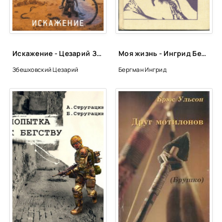
00024-
00025-
00026-
Искажение - Цезарий Збешховский
Моя жизнь - Ингрид Бергман, Алан Берджесс
Збешховский Цезарий
Бергман Ингрид