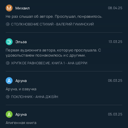
М
Михаил
08.04.25
Не раз слышал об авторе. Прослушал, понравилось.
СТОЛКНОВЕНИЕ СТИХИЙ - ВАЛЕРИЙ ГУМИНСКИЙ
Э
Эльза
13.03.25
Первая аудиокнига автора, которую прослушала. С
удовольствием познакомлюсь и с другими.
ХРУПКОЕ РАВНОВЕСИЕ. КНИГА 1 - АНА ШЕРРИ
А
Аруна
06.03.25
Аруна, и озвучка
ПОКЛОННИК - АННА ДЖЕЙН
А
Аруна
05.03.25
Апигенная книга