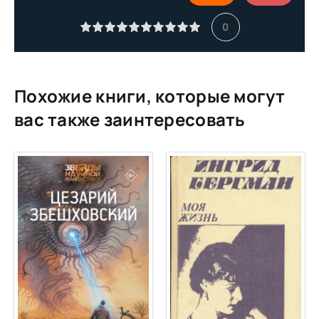
00010-
0
00011-
00012-
00013-
Похожие книги, которые могут
00014-
вас также заинтересовать
00015-
00016-
00017-
00018-
00019-
00020-
00021-
00022-
00023-