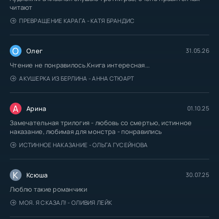
читают
ПРЕВРАЩЕНИЕ КАРАГА - КАТЯ БРАНДИС
О
Олег
31.05.26
Чтение не понравилось.Книга интересная...
АКУШЕРКА ИЗ БЕРЛИНА - АННА СТЮАРТ
А
Арина
01.10.25
Замечательная трилогия - любовь со смертью, истинное
наказание, любимая для монстра - понравились
ИСТИННОЕ НАКАЗАНИЕ - ОЛЬГА ГУСЕЙНОВА
К
Ксюша
30.07.25
Люблю такие романчики
МОЯ. Я СКАЗАЛ! - ОЛИВИЯ ЛЕЙК