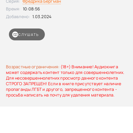
Серия:
Фредрика Бергман
настоящее чудовище.
Время:
10:08:56
Добавлено:
1.03.2024
СЛУШАТЬ
Возрастные ограничения:
(18+) Внимание! Аудиокнига
может содержать контент только для совершеннолетних.
Для несовершеннолетних просмотр данного контента
СТРОГО ЗАПРЕЩЕН! Если в книге присутствует наличие
пропаганды ЛГБТ и другого, запрещенного контента -
просьба написать на почту для удаления материала.