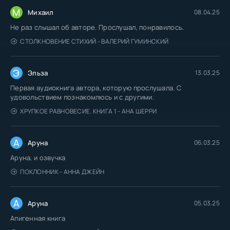
М
Михаил
08.04.25
Не раз слышал об авторе. Прослушал, понравилось.
СТОЛКНОВЕНИЕ СТИХИЙ - ВАЛЕРИЙ ГУМИНСКИЙ
Э
Эльза
13.03.25
Первая аудиокнига автора, которую прослушала. С
удовольствием познакомлюсь и с другими.
ХРУПКОЕ РАВНОВЕСИЕ. КНИГА 1 - АНА ШЕРРИ
А
Аруна
06.03.25
Аруна, и озвучка
ПОКЛОННИК - АННА ДЖЕЙН
А
Аруна
05.03.25
Апигенная книга