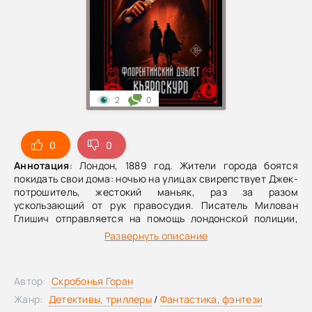
2
0
0
0
Аннотация
: Лондон, 1889 год. Жители города боятся
покидать свои дома: ночью на улицах свирепствует Джек-
потрошитель, жестокий маньяк, раз за разом
ускользающий от рук правосудия. Писатель Милован
Глишич отправляется на помощь лондонской полиции,
однако истинная причина поездки иная: он должен
Развернуть описание
отыскать похищенную дочь сербского короля. По приказу
королевы Виктории к расследованию присоединяются
японский эмиссар Ямагата, в памяти которого хранятся
Автор:
Скробонья Горан
страницы из второй части Флорентийского дублета, и
британская секретная служба. Но чем больше тайн
Жанр:
Детективы, триллеры
/
Фантастика, фэнтези
вскрывается, тем сильнее Милован убеждается в одном: