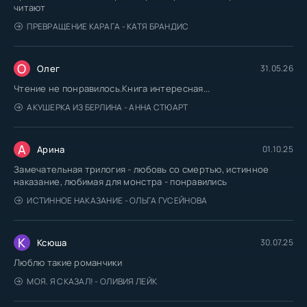
читают
ПРЕВРАЩЕНИЕ КАРАГА - КАТЯ БРАНДИС
О
Олег
31.05.26
Чтение не понравилось.Книга интересная...
АКУШЕРКА ИЗ БЕРЛИНА - АННА СТЮАРТ
А
Арина
01.10.25
Замечательная трилогия - любовь со смертью, истинное
наказание, любимая для монстра - понравились
ИСТИННОЕ НАКАЗАНИЕ - ОЛЬГА ГУСЕЙНОВА
К
Ксюша
30.07.25
Люблю такие романчики
МОЯ. Я СКАЗАЛ! - ОЛИВИЯ ЛЕЙК