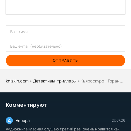
ОТПРАВИТЬ
knizkin.com
»
Детективы, триллеры
» Кьяроскуро - Горан Скробонья, Иван Нешич
Комментируют
А
Аврора
27.07.26
Аудиокнига класная слушаю третий раз, очень нравится как