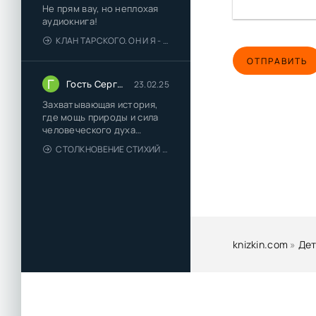
Не прям вау, но неплохая
аудиокнига!
КЛАН ТАРСКОГО. ОН И Я - ЕЛЕНА ТОДОРОВА (1)
ОТПРАВИТЬ
Г
Гость Сергей
23.02.25
Захватывающая история,
где мощь природы и сила
человеческого духа
сплетаются в напряжённый
СТОЛКНОВЕНИЕ СТИХИЙ - ВАЛЕРИЙ ГУМИНСКИЙ
и
knizkin.com
»
Дет