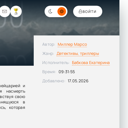
ВОЙТИ
Автор:
Миллер Марсо
Жанр:
Детективы, триллеры
Исполнитель:
Бабкова Екатерина
Время:
09:31:55
Добавлено:
17.05.2026
вейцарией и
я насмерть
вствуя свою
анящуюся в
сь, которая
 жизни и на
ает. Убитая
 муж погиб