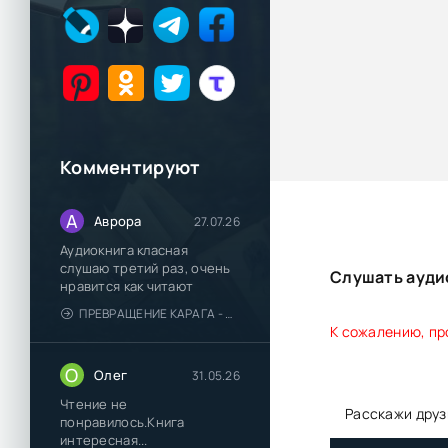
Комментируют
А
Аврора
27.07.26
Аудиокнига класная
слушаю третий раз, очень
Слушать ауди
нравится как читают
ПРЕВРАЩЕНИЕ КАРАГА - КАТЯ БРАНДИС
К сожалению, пр
О
Олег
31.05.26
Чтение не
Расскажи друз
понравилось.Книга
интересная...