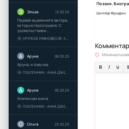
Э
Эльза
13.03.25
Шиллер Фридрих
Первая аудиокнига автора,
которую прослушала. С
удовольствием
познакомлюсь и с другими.
ХРУПКОЕ РАВНОВЕСИЕ. КНИГА 1 - АНА ШЕРРИ
Коммента
Минимальная 
А
Аруна
06.03.25
Аруна, и озвучка
ПОКЛОННИК - АННА ДЖЕЙН
А
Аруна
05.03.25
Апигенная книга
ПОКЛОННИК - АННА ДЖЕЙН
О
Ольга
23.02.25