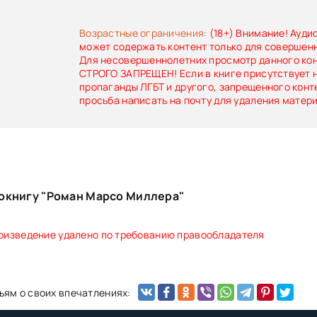
случайно, и параллельно с полицией сама ве
расследование.«Роман Марсо Миллера» -
выстроенный детектив, роман в романе. Имя
Возрастные ограничения:
(18+) Внимание! Ауди
автора окружено тайной. Раскрыть его псе
может содержать контент только для совершен
никому не удалось. Во Франции книга за неде
Для несовершеннолетних просмотр данного ко
тиражом 10 000 экземпляров. Кинокомпан
СТРОГО ЗАПРЕЩЕН! Если в книге присутствует 
планирует ее экранизацию. Права на перевод у
пропаганды ЛГБТ и другого, запрещенного конт
десять стран.
просьба написать на почту для удаления матер
окнигу "Роман Марсо Миллера"
оизведение удалено по требованию правообладателя
ьям о своих впечатлениях: