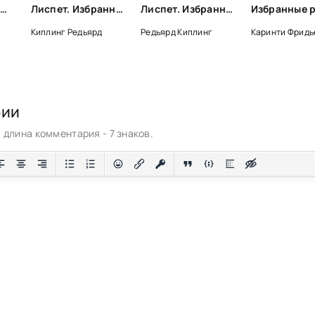
Поэзия. Биография - Фридрих Шиллер
Лиспет. Избранные рассказы из 9 сборников - Редьярд Киплинг
Лиспет. Избранные рассказы - Редьярд Киплинг
Киплинг Редьярд
Редьярд Киплинг
Каринти Фрид
рии
длина комментария - 7 знаков.