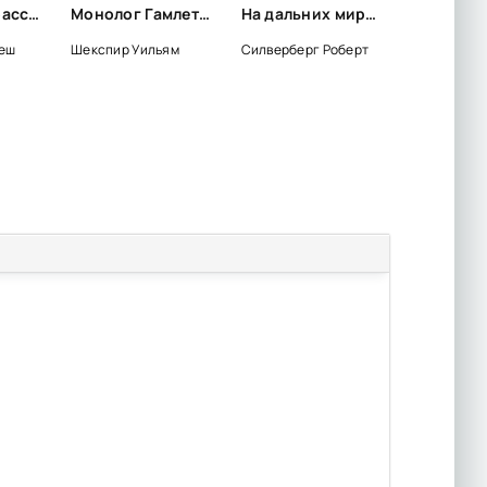
Избранные рассказы - Фридьеш Каринти
Монолог Гамлета в русских переводах XVIII-XXI веков - Уильям Шекспир
На дальних мирах. Сборник - Роберт Силверберг
ьеш
Шекспир Уильям
Силверберг Роберт