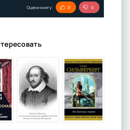
Оцени книгу:
0
0
нтересовать