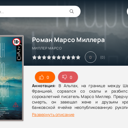
Роман Марсо Миллера
МИЛЛЕР МАРСО
0
(
0
)
0
0
Аннотация
: В Альпах, на границе между Ш
Францией, сорвался со скалы и разбилс
сорокалетний писатель Марсо Миллер. Предчу
смерть, он завещал жене и друзьям хр
банковской ячейке неопубликованную рукопи
должна пролить свет на и главную драму его
Развернуть описание
причину его гибели. Однако рукопись исчез
горем жена Миллера Сара не верит, что