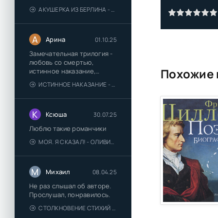
АКУШЕРКА ИЗ БЕРЛИНА - АННА СТЮАРТ
А
Арина
01.10.25
Замечательная трилогия -
любовь со смертью,
Похожие 
истинное наказание,
любимая для монстра -
ИСТИННОЕ НАКАЗАНИЕ - ОЛЬГА ГУСЕЙНОВА
понравились
К
Ксюша
30.07.25
Люблю такие романчики
МОЯ. Я СКАЗАЛ! - ОЛИВИЯ ЛЕЙК
М
Михаил
08.04.25
Не раз слышал об авторе.
Прослушал, понравилось.
СТОЛКНОВЕНИЕ СТИХИЙ - ВАЛЕРИЙ ГУМИНСКИЙ