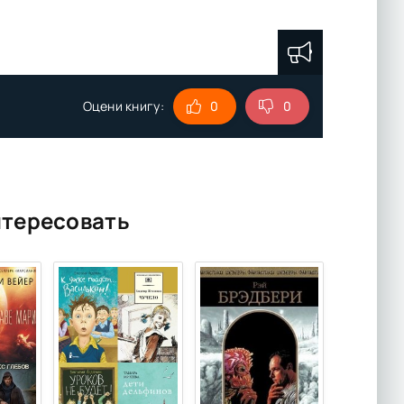
Оцени книгу:
0
0
нтересовать