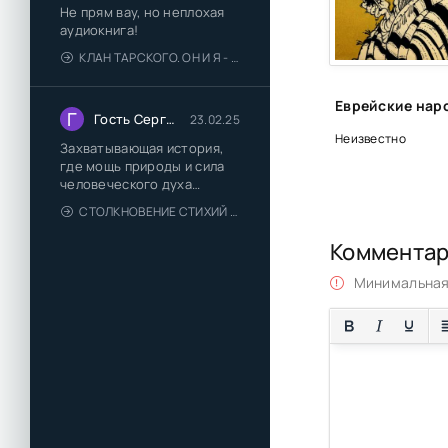
Не прям вау, но неплохая
аудиокнига!
КЛАН ТАРСКОГО. ОН И Я - ЕЛЕНА ТОДОРОВА (1)
Г
Гость Сергей
23.02.25
Неизвестно
Захватывающая история,
где мощь природы и сила
человеческого духа
сплетаются в напряжённый
СТОЛКНОВЕНИЕ СТИХИЙ - ВАЛЕРИЙ ГУМИНСКИЙ
и
Коммента
Минимальная 