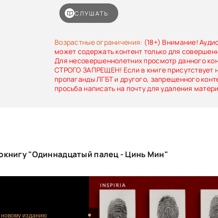
чужая жизнь, оставленная как вызов… и как 
жертве. Новому телу с очередной подсказкой
СЛУШАТЬ
убийца досконально знает анатомию и, поль
играет с экспертами, выстраивая целую цепоч
улик. А в итоге эти улики приводят… к самом
Возрастные ограничения:
(18+) Внимание! Ауди
Теперь, чтобы доказать свою невиновность
может содержать контент только для совершен
вскрыть не только тела, но и свое прошлое. И
Для несовершеннолетних просмотр данного ко
из мертвых тел сомкнется вокруг него навсегда
СТРОГО ЗАПРЕЩЕН! Если в книге присутствует 
пропаганды ЛГБТ и другого, запрещенного конт
просьба написать на почту для удаления матер
окнигу "Одиннадцатый палец - Цинь Мин"
 новому изданию