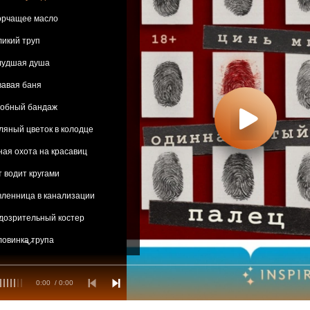
ворчащее масло
ликий труп
блудшая душа
вавая баня
робный бандаж
ляный цветок в колодце
ная охота на красавиц
т водит кругами
вленница в канализации
дозрительный костер
ловинка трупа
i. Пропавшая грудь
0:00
/ 0:00
ii. Исповедь демона