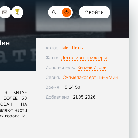
ВОЙТИ
Мин
Автор:
Мин Цинь
Жанр:
Детективы, триллеры
Исполнитель:
Князев Игорь
Серия:
Судмедэксперт Цинь Мин
Время:
15:24:50
 В КИТАЕ
Добавлено:
21.05.2026
И БОЛЕЕ 50
СНОВАН НА
вляют части
х города. И,
кого убийцы.
зможное: на
ний палец –