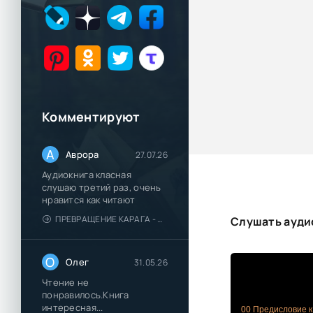
Комментируют
А
Аврора
27.07.26
Аудиокнига класная
слушаю третий раз, очень
нравится как читают
ПРЕВРАЩЕНИЕ КАРАГА - КАТЯ БРАНДИС
Слушать ауди
О
Олег
31.05.26
Чтение не
понравилось.Книга
интересная...
00 Предисловие к