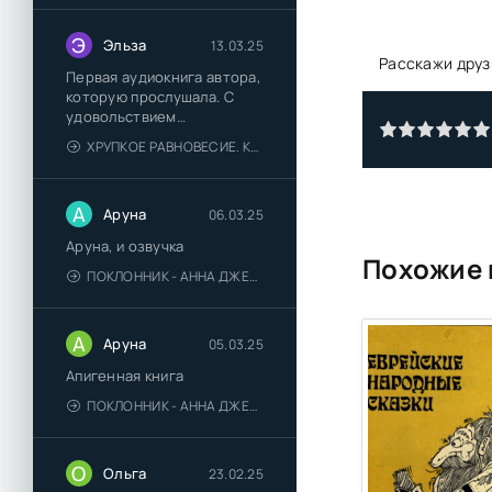
Э
Эльза
13.03.25
Расскажи друз
Первая аудиокнига автора,
которую прослушала. С
удовольствием
познакомлюсь и с другими.
ХРУПКОЕ РАВНОВЕСИЕ. КНИГА 1 - АНА ШЕРРИ
А
Аруна
06.03.25
Аруна, и озвучка
Похожие 
ПОКЛОННИК - АННА ДЖЕЙН
А
Аруна
05.03.25
Апигенная книга
ПОКЛОННИК - АННА ДЖЕЙН
О
Ольга
23.02.25