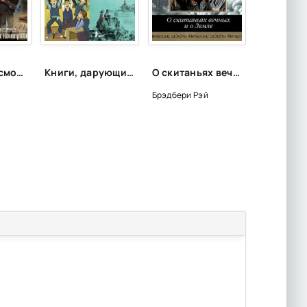
Лучшее о космосе и других планетах
Книги, дарующие радость
О скитаньях вечных и о Земле - Брэдбери Рэй
Брэдбери Рэй