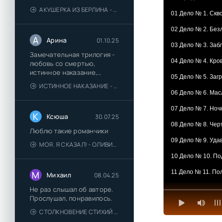
АКУШЕРКА ИЗ БЕРЛИНА - АННА СТЮАРТ
01 Дело № 1. Ск
02 Дело № 2. Без
А
Арина
01.10.25
03 Дело № 3. За
Замечательная трилогия -
04 Дело № 4. Кро
любовь со смертью,
истинное наказание,
05 Дело № 5. Заг
любимая для монстра -
ИСТИННОЕ НАКАЗАНИЕ - ОЛЬГА ГУСЕЙНОВА
понравились
06 Дело № 6. Мас
07 Дело № 7. Ноч
К
Ксюша
30.07.25
08 Дело № 8. Чер
Люблю такие романчики
09 Дело № 9. Уда
МОЯ. Я СКАЗАЛ! - ОЛИВИЯ ЛЕЙК
10 Дело № 10. По
11 Дело № 11. По
М
Михаил
08.04.25
12 Эпилог. Часть 
Не раз слышал об авторе.
Прослушал, понравилось.
13 Эпилог. Часть 
СТОЛКНОВЕНИЕ СТИХИЙ - ВАЛЕРИЙ ГУМИНСКИЙ