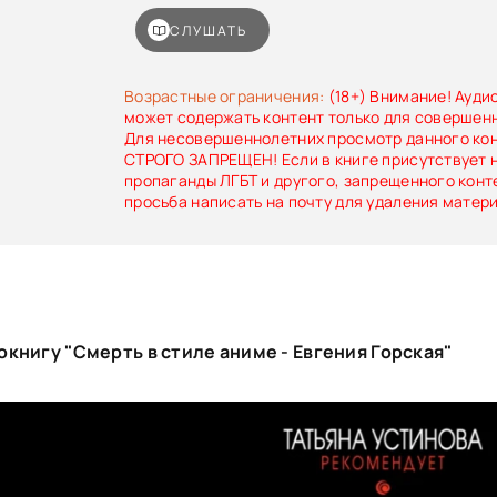
ошибка может стоить жизни: тот, кто однаж
убийство, не остановится ни перед чем, лишь 
СЛУШАТЬ
вышла наружу. И всё же среди страха, старых 
угроз у них появляется едва заметный шанс 
способное изменить всё…Книги этой серии
Возрастные ограничения:
(18+) Внимание! Ауди
особым выбором — их советует сама Татьяна Ус
может содержать контент только для совершен
из ключевых фигур отечественной остросюже
Для несовершеннолетних просмотр данного ко
Благодаря сильному авторскому стилю и качес
СТРОГО ЗАПРЕЩЕН! Если в книге присутствует 
выходящих под знаком «Татьяна Устинова ре
пропаганды ЛГБТ и другого, запрещенного конт
серия быстро завоевала интерес широкой ч
просьба написать на почту для удаления матер
аудитории.
книгу "Смерть в стиле аниме - Евгения Горская"