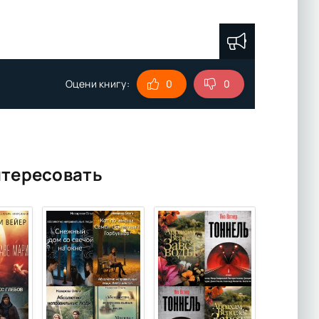
Оцени книгу:
0
0
нтересовать