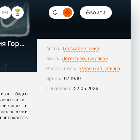
ВОЙТИ
Смерть в стиле аниме - Евгения Горская
Автор:
Горская Евгения
Жанр:
Детективы, триллеры
Исполнитель:
Завроцкая Татьяна
Время:
07:19:10
Добавлено:
22.05.2026
изнь будто
авности по-
приезжает в
исчезновении
 поверхность
Фёдор — муж
нившись, они
е, где любая