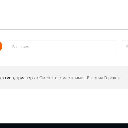
ективы, триллеры
» Смерть в стиле аниме - Евгения Горская