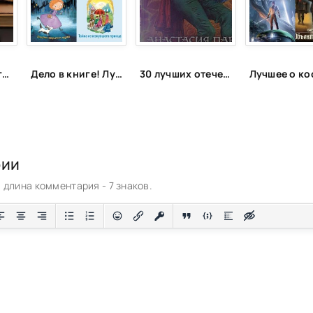
Что читать в августе. Длинный список вышедших и планируемых книжных новинок (включая переиздания)
Дело в книге! Лучшие детективы для детей и подростков
30 лучших отечественных фэнтези циклов
рии
длина комментария - 7 знаков.