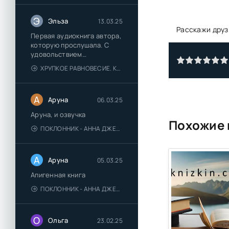
Э
Эльза
13.03.25
Расскажи друз
Первая аудиокнига автора,
которую прослушала. С
удовольствием
познакомлюсь и с другими.
ХРУПКОЕ РАВНОВЕСИЕ. КНИГА 1 - АНА ШЕРРИ
А
Аруна
06.03.25
Аруна, и озвучка
Похожие 
ПОКЛОННИК - АННА ДЖЕЙН
А
Аруна
05.03.25
Апигенная книга
ПОКЛОННИК - АННА ДЖЕЙН
О
Ольга
23.02.25