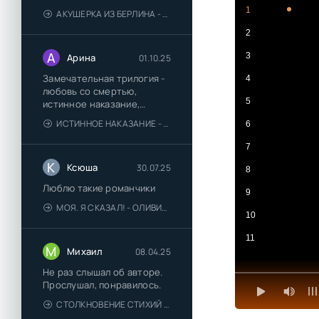
1
АКУШЕРКА ИЗ БЕРЛИНА - АННА СТЮАРТ
2
А
3
Арина
01.10.25
Замечательная трилогия -
4
любовь со смертью,
5
истинное наказание,
любимая для монстра -
ИСТИННОЕ НАКАЗАНИЕ - ОЛЬГА ГУСЕЙНОВА
6
понравились
7
К
Ксюша
30.07.25
8
Люблю такие романчики
9
МОЯ. Я СКАЗАЛ! - ОЛИВИЯ ЛЕЙК
10
11
М
Михаил
08.04.25
Не раз слышал об авторе.
Прослушал, понравилось.
СТОЛКНОВЕНИЕ СТИХИЙ - ВАЛЕРИЙ ГУМИНСКИЙ