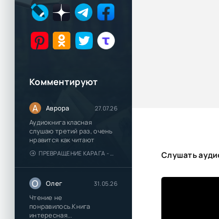
Комментируют
А
Аврора
27.07.26
Аудиокнига класная
слушаю третий раз, очень
нравится как читают
ПРЕВРАЩЕНИЕ КАРАГА - КАТЯ БРАНДИС
Слушать аудио
О
Олег
31.05.26
Чтение не
понравилось.Книга
интересная...