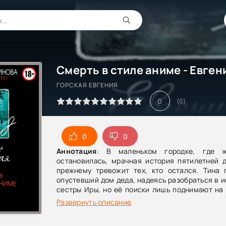
ГОРСКАЯ ЕВГЕНИЯ
0
(
0
)
0
0
Аннотация
: В маленьком городке, где ж
остановилась, мрачная история пятилетней д
прежнему тревожит тех, кто остался. Тина 
опустевший дом деда, надеясь разобраться в 
сестры Иры, но её поиски лишь поднимают на
давно скрытое. На её пути оказывается 
Развернуть описание
женщины, погибшей в тот самый день. Объеди
оказываются втянуты в опасное расследовани