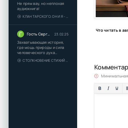
Не прям вау, но неплохая
аудиокнига!
КЛАН ТАРСКОГО. ОН И Я - ЕЛЕНА ТОДОРОВА (1)
Г
Гость Сергей
23.02.25
Захватывающая история,
где мощь природы и сила
человеческого духа
сплетаются в напряжённый
СТОЛКНОВЕНИЕ СТИХИЙ - ВАЛЕРИЙ ГУМИНСКИЙ
и
Коммента
Минимальная 