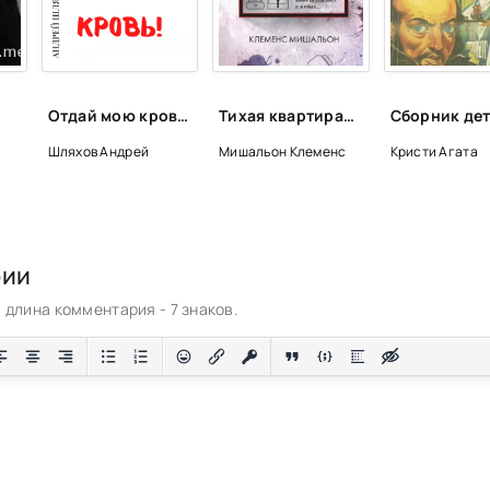
Отдай мою кровь - Андрей Шляхов
Тихая квартирантка - Клеменс Мишальон
Шляхов Андрей
Мишальон Клеменс
Кристи Агата
рии
длина комментария - 7 знаков.