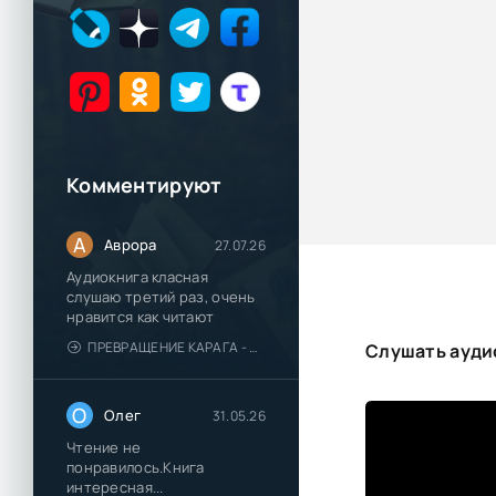
Комментируют
А
Аврора
27.07.26
Аудиокнига класная
слушаю третий раз, очень
нравится как читают
ПРЕВРАЩЕНИЕ КАРАГА - КАТЯ БРАНДИС
Слушать ауди
О
Олег
31.05.26
Чтение не
понравилось.Книга
интересная...