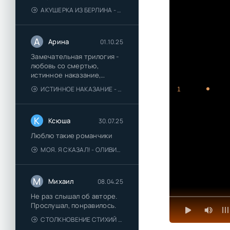
АКУШЕРКА ИЗ БЕРЛИНА - АННА СТЮАРТ
А
Арина
01.10.25
Замечательная трилогия -
любовь со смертью,
истинное наказание,
любимая для монстра -
ИСТИННОЕ НАКАЗАНИЕ - ОЛЬГА ГУСЕЙНОВА
1
понравились
К
Ксюша
30.07.25
Люблю такие романчики
МОЯ. Я СКАЗАЛ! - ОЛИВИЯ ЛЕЙК
М
Михаил
08.04.25
Не раз слышал об авторе.
Прослушал, понравилось.
СТОЛКНОВЕНИЕ СТИХИЙ - ВАЛЕРИЙ ГУМИНСКИЙ