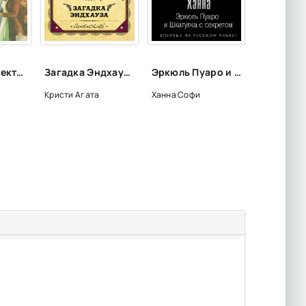
Сборник детективных произведений - Агата Кристи
Загадка Эндхауза - Агата Кристи
Эркюль Пуаро и Шкатулка с секретом - Софи Ханна
Кристи Агата
Ханна Софи