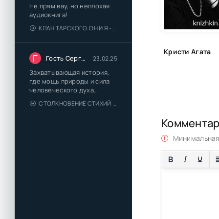
Не прям вау, но неплохая
аудиокнига!
КЛАН ТАРСКОГО. ОН И Я - ЕЛЕНА ТОДОРОВА (1)
Кристи Агата
Г
Гость Сергей
23.02.25
Захватывающая история,
где мощь природы и сила
человеческого духа
сплетаются в напряжённый
СТОЛКНОВЕНИЕ СТИХИЙ - ВАЛЕРИЙ ГУМИНСКИЙ
и
Коммента
Минимальная 