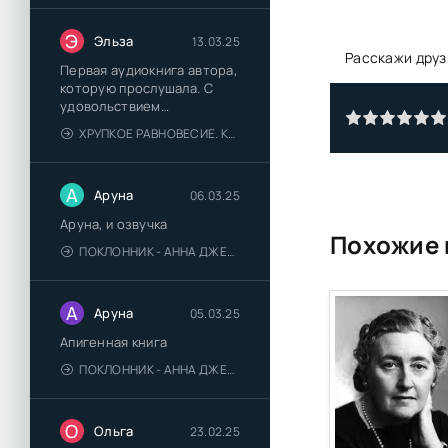
Э
Эльза
13.03.25
Расскажи друз
Первая аудиокнига автора,
которую прослушала. С
удовольствием
познакомлюсь и с другими.
ХРУПКОЕ РАВНОВЕСИЕ. КНИГА 1 - АНА ШЕРРИ
А
Аруна
06.03.25
Аруна, и озвучка
Похожие 
ПОКЛОННИК - АННА ДЖЕЙН
А
Аруна
05.03.25
Апигенная книга
ПОКЛОННИК - АННА ДЖЕЙН
О
Ольга
23.02.25