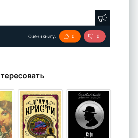
Оцени книгу:
0
0
нтересовать