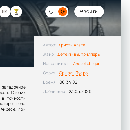
ВОЙТИ
Автор:
Кристи Агата
Жанр:
Детективы, триллеры
Исполнитель:
Anatolich Igor
Серия:
Эркюль Пуаро
Время:
00:34:02
агадочное
Добавлено:
23.05.2026
ран. Столик
 в точности
четыре года
-Айресе, при
тая молодая
 организатор
 преступник