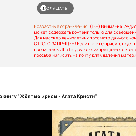
находится среди присутствующих. Пуаро
разгадать тайну прошлого прямо во время зва
СЛУШАТЬ
пока убийца не нанёс новый удар.
Возрастные ограничения:
(18+) Внимание! Ауди
может содержать контент только для совершен
Для несовершеннолетних просмотр данного ко
СТРОГО ЗАПРЕЩЕН! Если в книге присутствует 
пропаганды ЛГБТ и другого, запрещенного конт
просьба написать на почту для удаления матер
окнигу "Жёлтые ирисы - Агата Кристи"