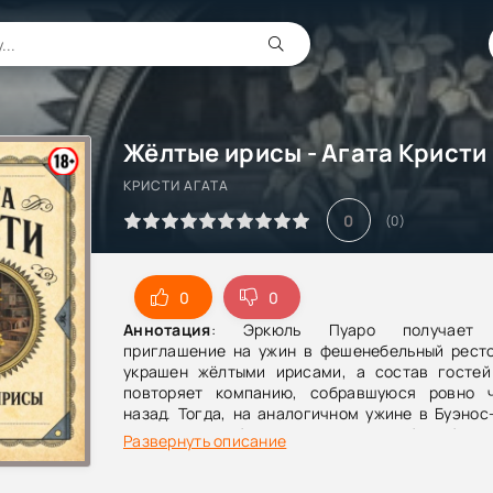
Жёлтые ирисы - Агата Кристи
КРИСТИ АГАТА
0
(
0
)
0
0
Аннотация
: Эркюль Пуаро получает з
приглашение на ужин в фешенебельный ресто
украшен жёлтыми ирисами, а состав гостей
повторяет компанию, собравшуюся ровно 
назад. Тогда, на аналогичном ужине в Буэнос
загадочных обстоятельствах погибла бога
Развернуть описание
женщина. Её смерть сочли самоубийством, но
новой встречи уверен: это было убийство, и