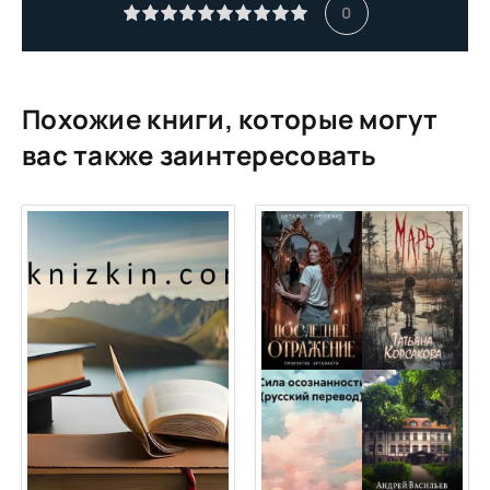
11
0
12
13
14
Похожие книги, которые могут
15
вас также заинтересовать
16
17
18
19
20
21
22
23
24