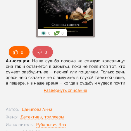
0
0
0
0
Аннотация
: Наша судьба похожа на спящую красавицу:
она так и останется в забытьи, пока не появится тот, кто
сумеет разбудить ее — песней или поцелуем. Только речь
здесь не о сказке и не о выдумке: в глухой таежной чаще,
в пещере, и в наше время — когда в судьбу и чудеса почти
никто не верит, — можно отыскать самую настоящую
Развернуть описание
«мертвую царевну». Но что чувствует та, которая сама ни
во что не верит, если ей всю жизнь приходится
изображать мертвую царевну, прятаться от
Автор:
Данилова Анна
предназначения и становиться слезинкой, навсегда
застывшей в янтаре?..
Жанр:
Детективы, триллеры
Исполнитель:
Рубанович Яна