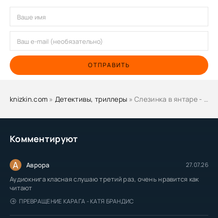
ОТПРАВИТЬ
knizkin.com
»
Детективы, триллеры
» Слезинка в янтаре - Анна Данилова
Комментируют
А
Аврора
27.07.26
Аудиокнига класная слушаю третий раз, очень нравится как
читают
ПРЕВРАЩЕНИЕ КАРАГА - КАТЯ БРАНДИС