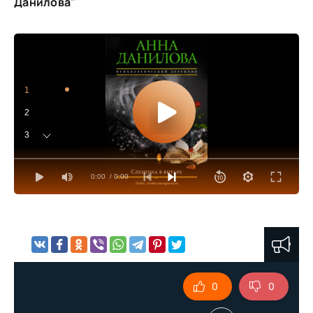
Данилова"
1
2
3
4
0:00
/ 0:00
5
6
7
8
9
0
0
10