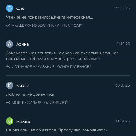
О
Олег
31.05.26
Чтение не понравилось.Книга интересная...
АКУШЕРКА ИЗ БЕРЛИНА - АННА СТЮАРТ
А
Арина
01.10.25
Замечательная трилогия - любовь со смертью, истинное
наказание, любимая для монстра - понравились
ИСТИННОЕ НАКАЗАНИЕ - ОЛЬГА ГУСЕЙНОВА
К
Ксюша
30.07.25
Люблю такие романчики
МОЯ. Я СКАЗАЛ! - ОЛИВИЯ ЛЕЙК
М
Михаил
08.04.25
Не раз слышал об авторе. Прослушал, понравилось.