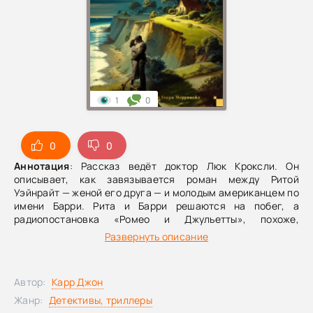
1
0
0
0
Аннотация
: Рассказ ведёт доктор Люк Кроксли. Он
описывает, как завязывается роман между Ритой
Уэйнрайт — женой его друга — и молодым американцем по
имени Барри. Рита и Барри решаются на побег, а
радиопостановка «Ромео и Джульетты», похоже,
подталкивает их к мысли о красивом, «романтическом»
Развернуть описание
двойном самоубийстве. Но когда находят их тела,
выясняется, что обоих убили выстрелами в сердце почти
в упор. Сэр Генри Мерривейл, оказавшийся неподалёку,
Автор:
Карр Джон
берётся распутать эту странную и тревожную загадку.
Жанр:
Детективы, триллеры