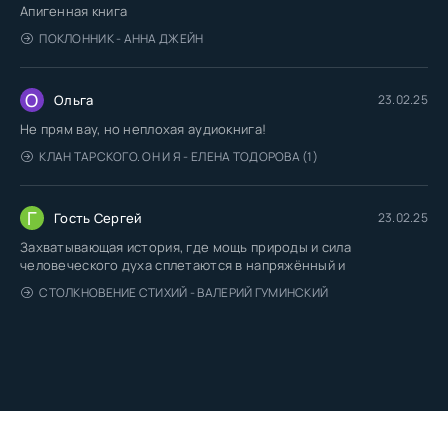
Апигенная книга
ПОКЛОННИК - АННА ДЖЕЙН
О
Ольга
23.02.25
Не прям вау, но неплохая аудиокнига!
КЛАН ТАРСКОГО. ОН И Я - ЕЛЕНА ТОДОРОВА (1)
Г
Гость Сергей
23.02.25
Захватывающая история, где мощь природы и сила
человеческого духа сплетаются в напряжённый и
СТОЛКНОВЕНИЕ СТИХИЙ - ВАЛЕРИЙ ГУМИНСКИЙ