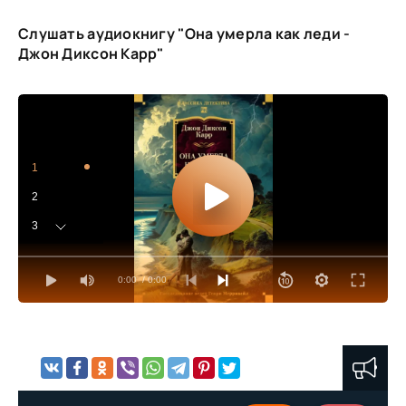
Слушать аудиокнигу "Она умерла как леди -
Джон Диксон Карр"
1
2
3
4
0:00
/ 0:00
5
6
7
8
9