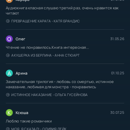
Аудиокнига класная слушаю третий раз, очень нравится как
читают
ПРЕВРАЩЕНИЕ КАРАГА - КАТЯ БРАНДИС
О
Олег
31.05.26
Чтение не понравилось.Книга интересная...
АКУШЕРКА ИЗ БЕРЛИНА - АННА СТЮАРТ
А
Арина
01.10.25
Замечательная трилогия - любовь со смертью, истинное
наказание, любимая для монстра - понравились
ИСТИННОЕ НАКАЗАНИЕ - ОЛЬГА ГУСЕЙНОВА
К
Ксюша
30.07.25
Люблю такие романчики
МОЯ. Я СКАЗАЛ! - ОЛИВИЯ ЛЕЙК