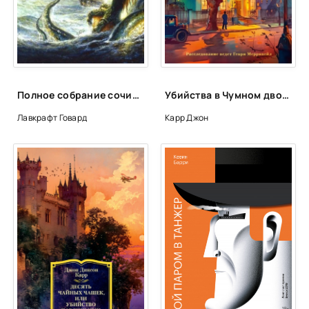
Полное собрание сочинений - Говард Лавкрафт
Убийства в Чумном дворе - Джон Диксон Карр
Лавкрафт Говард
Карр Джон