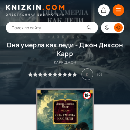
KNIZKIN
.
COM
ЭЛЕКТРОННАЯ БИБЛИОТЕКА
Она умерла как леди - Джон Диксон
Карр
КАРР ДЖОН
0
(
0
)