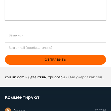
ОТПРАВИТЬ
knizkin.com
»
Детективы, триллеры
» Она умерла как леди - Джон Диксон Карр
Комментируют
А
Аврора
27.07.26