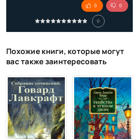
0
0
10
11
0
12
13
14
Похожие книги, которые могут
15
вас также заинтересовать
16
17
18
19
20