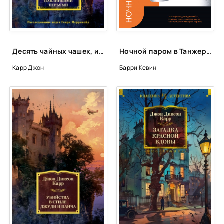
Десять чайных чашек, или Убийство павлиньими перьями - Джон Диксон Карр
Ночной паром в Танжер - Кевин Барри
Карр Джон
Барри Кевин