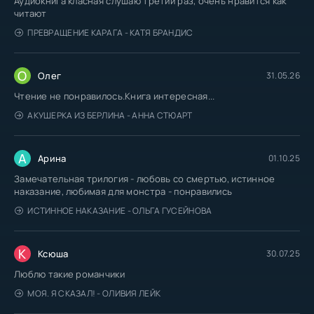
Аудиокнига класная слушаю третий раз, очень нравится как
читают
ПРЕВРАЩЕНИЕ КАРАГА - КАТЯ БРАНДИС
О
Олег
31.05.26
Чтение не понравилось.Книга интересная...
АКУШЕРКА ИЗ БЕРЛИНА - АННА СТЮАРТ
А
Арина
01.10.25
Замечательная трилогия - любовь со смертью, истинное
наказание, любимая для монстра - понравились
ИСТИННОЕ НАКАЗАНИЕ - ОЛЬГА ГУСЕЙНОВА
К
Ксюша
30.07.25
Люблю такие романчики
МОЯ. Я СКАЗАЛ! - ОЛИВИЯ ЛЕЙК