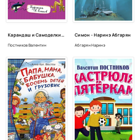
Карандаш и Самоделкин в стране Пирамид - Валентин Постников
Симон - Наринэ Абгарян
Постников Валентин
Абгарян Наринэ