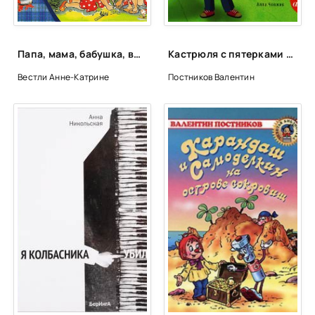
Папа, мама, бабушка, восемь детей и грузовик - Анне-Катарина Вестли
Кастрюля с пятерками - Валентин Постников
Вестли Анне-Катрине
Постников Валентин