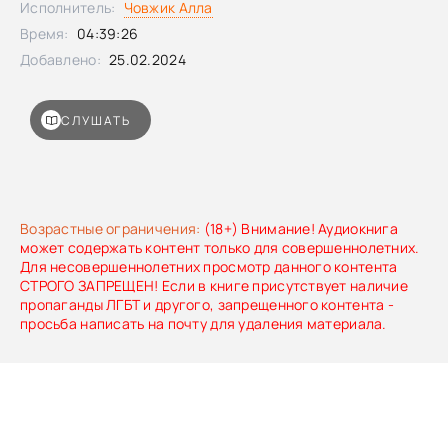
Исполнитель:
Човжик Алла
тем бодрее, энергичнее и здоровее становится.
Время:
04:39:26
Шоколадный дедушка оставляет после себя липкие
следы, в его сладкой бороде застревают ножницы и
Добавлено:
25.02.2024
расчёски, он умеет ходить по стенам и спит вниз головой,
приклеиваясь ботинками к потолку…
СЛУШАТЬ
Возрастные ограничения:
(18+) Внимание! Аудиокнига
может содержать контент только для совершеннолетних.
Для несовершеннолетних просмотр данного контента
СТРОГО ЗАПРЕЩЕН! Если в книге присутствует наличие
пропаганды ЛГБТ и другого, запрещенного контента -
просьба написать на почту для удаления материала.