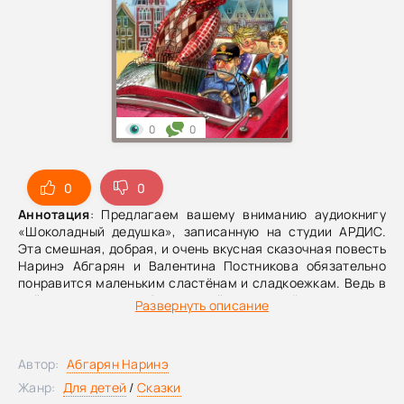
0
0
0
0
Аннотация
: Предлагаем вашему вниманию аудиокнигу
«Шоколадный дедушка», записанную на студии АРДИС.
Эта смешная, добрая, и очень вкусная сказочная повесть
Наринэ Абгарян и Валентина Постникова обязательно
понравится маленьким сластёнам и сладкоежкам. Ведь в
ней полно волшебства, тайн и весёлых сладких
Развернуть описание
приключений!В норвежском городе Бергене живёт самая
обычная семья – мама, папа и двое детей: Мартин и
Матильда. В один прекрасный день к ним приезжает
Автор:
Абгарян Наринэ
дедушка Оскар – самый необычный дедушка на свете,
который жить не может без сладкого. Чем больше
Жанр:
Для детей
/
Сказки
печенюшек, тортиков, пирожных и конфеток он съедает,