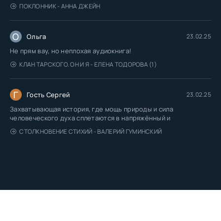
ПОКЛОННИК - АННА ДЖЕЙН
О
Ольга
23.02.25
Не прям вау, но неплохая аудиокнига!
КЛАН ТАРСКОГО. ОН И Я - ЕЛЕНА ТОДОРОВА (1)
Г
Гость Сергей
23.02.25
Захватывающая история, где мощь природы и сила
человеческого духа сплетаются в напряжённый и
СТОЛКНОВЕНИЕ СТИХИЙ - ВАЛЕРИЙ ГУМИНСКИЙ