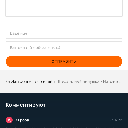
ОТПРАВИТЬ
knizkin.com
»
Для детей
» Шоколадный дедушка - Наринэ Абгарян, Валентин Постников
Комментируют
А
Аврора
27.07.26