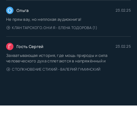
О
Ольга
23.02.25
Не прям вау, но неплохая аудиокнига!
КЛАН ТАРСКОГО. ОН И Я - ЕЛЕНА ТОДОРОВА (1)
Г
Гость Сергей
23.02.25
Захватывающая история, где мощь природы и сила
человеческого духа сплетаются в напряжённый и
СТОЛКНОВЕНИЕ СТИХИЙ - ВАЛЕРИЙ ГУМИНСКИЙ