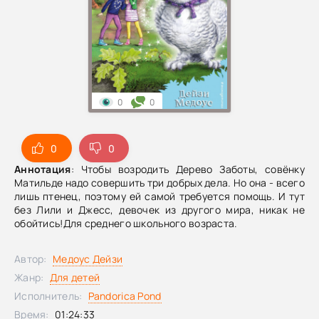
0
0
0
0
Аннотация
: Чтобы возродить Дерево Заботы, совёнку
Матильде надо совершить три добрых дела. Но она - всего
лишь птенец, поэтому ей самой требуется помощь. И тут
без Лили и Джесс, девочек из другого мира, никак не
обойтись!Для среднего школьного возраста.
Автор:
Медоус Дейзи
Жанр:
Для детей
Исполнитель:
Pandorica Pond
Время:
01:24:33