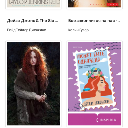
Дейзи Джонс & The Six - Тейлор Дженкинс Рейд
Все закончится на нас - Гувер Колин
Рейд Тейлор Дженкинс
Колин Гувер