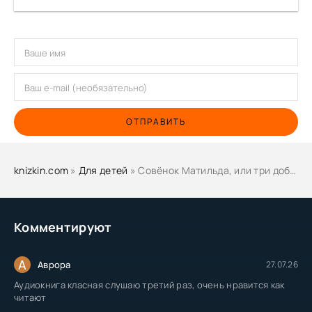
ОТПРАВИТЬ
knizkin.com
»
Для детей
» Совёнок Матильда, или три добрых дела - Дейзи Медоус
Комментируют
А
Аврора
27.07.26
Аудиокнига класная слушаю третий раз, очень нравится как
читают