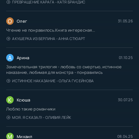
ПРЕВРАЩЕНИЕ КАРАГА - КАТЯ БРАНДИС
О
Олег
31.05.26
Чтение не понравилось.Книга интересная...
АКУШЕРКА ИЗ БЕРЛИНА - АННА СТЮАРТ
А
Арина
01.10.25
Замечательная трилогия - любовь со смертью, истинное
наказание, любимая для монстра - понравились
ИСТИННОЕ НАКАЗАНИЕ - ОЛЬГА ГУСЕЙНОВА
К
Ксюша
30.07.25
Люблю такие романчики
МОЯ. Я СКАЗАЛ! - ОЛИВИЯ ЛЕЙК
М
Михаил
08.04.25