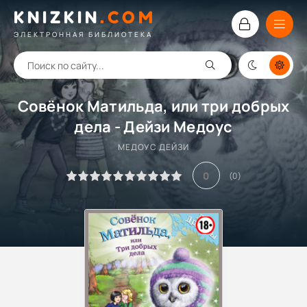
KNIZKIN
.
COM
ЭЛЕКТРОННАЯ БИБЛИОТЕКА
Совёнок Матильда, или три добрых
дела - Дейзи Медоус
МЕДОУС ДЕЙЗИ
0
(
0
)