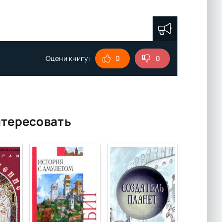
Оцени книгу:
0
0
нтересовать