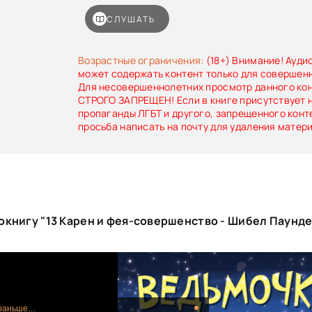
Водосток)!В четвертой книге серии «Ведьмочк
вас, как всегда, ждут юмор, приключения, а е
СЛУШАТЬ
совершенно новой идеальной феей, живыми ко
имени Денис и самой преданной фанаткой Веги
Возрастные ограничения:
(18+) Внимание! Ауди
может содержать контент только для совершен
Для несовершеннолетних просмотр данного ко
СТРОГО ЗАПРЕЩЕН! Если в книге присутствует 
пропаганды ЛГБТ и другого, запрещенного конт
просьба написать на почту для удаления матер
окнигу "13 Карен и фея-совершенство - Шибел Паунде
 раньше…