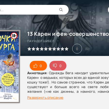
ПАУНДЕР ШИБЕЛ
0
(
0
)
0
0
Аннотация
: Однажды Вега находит удивительн
Карен» о ведьмах, которых всех до единой зову
кошку тоже!). Но самое странное, что Карен д
существуют и больше всего на свете любя
желания («не как джинны, а намного, намног
Веге и ее друзьям предстоит отправиться в 
Развернуть описание
Негодные земли, побывать в Мармела
тринадцати Карен, спасти Феерическую Фею Фрэ