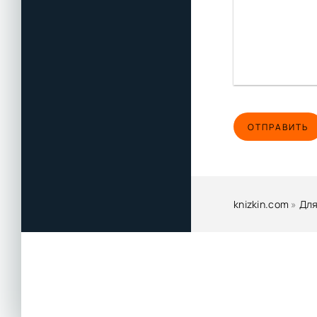
04_43_У фонтан
04_44_Великанш
04_45_Кирог не в
04_46_Вернуть о
04_47_Австрали
ОТПРАВИТЬ
04_48_У Пегги п
04_49_Флафанор
04_50_Снова в 
04_51_Что делат
knizkin.com
»
Для
04_52_Фелисити Б
04_53_Объяснен
04_54_Всё поня
04_55_И снова в
04_56_Му