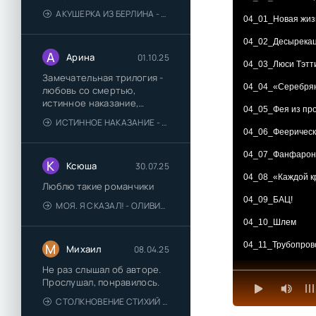
АКУШЕРКА ИЗ БЕРЛИНА - АННА СТЮАРТ
04_01_Новая жизн
04_02_Десырека
А
Арина
01.10.25
04_03_Люси Тэтт
Замечательная трилогия -
04_04_«Серебря
любовь со смертью,
истинное наказание,
04_05_Фея из пр
любимая для монстра -
ИСТИННОЕ НАКАЗАНИЕ - ОЛЬГА ГУСЕЙНОВА
понравились
04_06_Феерическ
04_07_Фанфарон
К
Ксюша
30.07.25
04_08_«Каждой к
Люблю такие романчики
04_09_БАЦ!
МОЯ. Я СКАЗАЛ! - ОЛИВИЯ ЛЕЙК
04_10_Шлем
04_11_Трубопрово
М
Михаил
08.04.25
04_12_Добро пож
Не раз слышал об авторе.
Прослушал, понравилось.
04_13_В «Клатте
СТОЛКНОВЕНИЕ СТИХИЙ - ВАЛЕРИЙ ГУМИНСКИЙ
04_14_Возьмите 