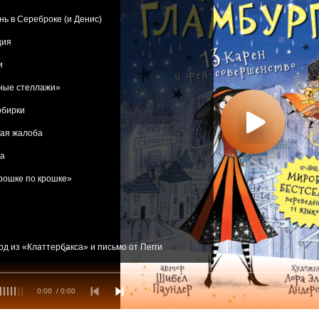
ь в Сереброке (и Денис)
ция
и
ные стеллажи»
обирки
ая жалоба
а
рошке по крошке»
д из «Клаттербакса» и письмо от Пегги
аловать!
0:00
/ 0:00
рбаксе»
объявление, пожалуйста!