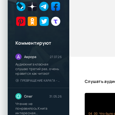
Комментируют
А
Аврора
27.07.26
Аудиокнига класная
слушаю третий раз, очень
нравится как читают
ПРЕВРАЩЕНИЕ КАРАГА - КАТЯ БРАНДИС
Слушать ауди
О
Олег
31.05.26
Чтение не
понравилось.Книга
интересная...
04_00_Что было