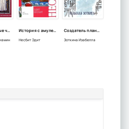
Литературные чтения на радио Благовещение
История с амулетом - Эдит Несбит
Создатель планет - Изабелла Зоткина
ниамин
Несбит Эдит
Зоткина Изабелла