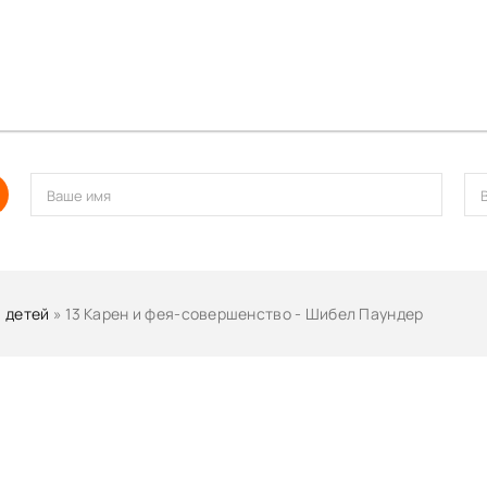
а
а
идно
тправителю
я?
роблемы
а нашла выход
НАВМ
ь?
 детей
» 13 Карен и фея-совершенство - Шибел Паундер
эт догадалась!
ие Глории
тно…
 Мармеладном замке