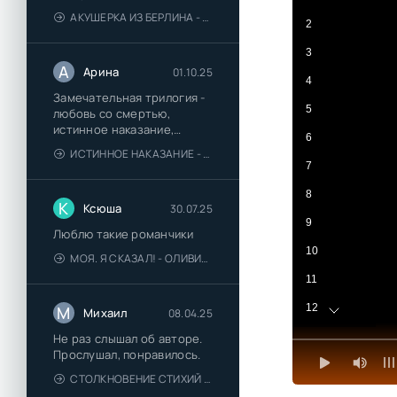
АКУШЕРКА ИЗ БЕРЛИНА - АННА СТЮАРТ
2
3
А
Арина
01.10.25
4
Замечательная трилогия -
5
любовь со смертью,
истинное наказание,
6
любимая для монстра -
ИСТИННОЕ НАКАЗАНИЕ - ОЛЬГА ГУСЕЙНОВА
понравились
7
8
К
Ксюша
30.07.25
9
Люблю такие романчики
10
МОЯ. Я СКАЗАЛ! - ОЛИВИЯ ЛЕЙК
11
12
М
Михаил
08.04.25
13
Не раз слышал об авторе.
Прослушал, понравилось.
14
СТОЛКНОВЕНИЕ СТИХИЙ - ВАЛЕРИЙ ГУМИНСКИЙ
15