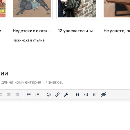
Терапевтические сказки для детей!
Недетские сказки о смерти, сексе и конце света. Смыслы известных народных текстов - Ульяна Нижинская
12 увлекательных детективов и триллеров для осеннего чтения. Обещают, что от них не оторваться: остросюжетные новинки осени
Нижинская Ульяна
рии
длина комментария - 7 знаков.