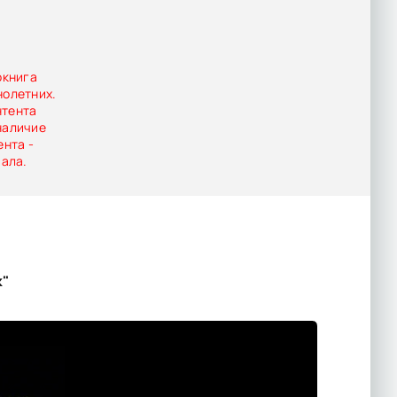
окнига
нолетних.
нтента
наличие
ента -
иала.
к"