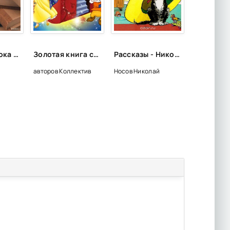
Не уснете, пока не дочитаете: 15 книг для запойного чтения
Золотая книга сказок всех стран и народов
Рассказы - Николай Носов
авторов Коллектив
Носов Николай