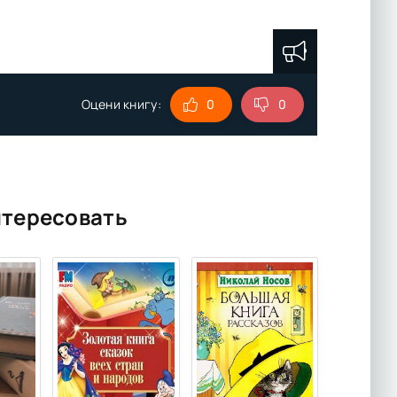
Оцени книгу:
0
0
нтересовать