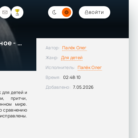
ВОЙТИ
Современные сказки. Избранное - Олег Палёк
Автор:
Палёк Олег
Жанр:
Для детей
Исполнитель:
Палёк Олег
Время:
02:48:10
Добавлено:
7.05.2026
к для детей и
и, притчи,
енном мире.
По сравнению
 исправлены.