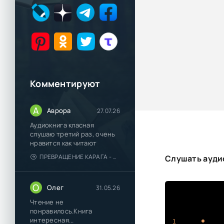
Комментируют
А
Аврора
27.07.26
Аудиокнига класная
слушаю третий раз, очень
нравится как читают
ПРЕВРАЩЕНИЕ КАРАГА - КАТЯ БРАНДИС
Слушать ауди
О
Олег
31.05.26
Чтение не
понравилось.Книга
интересная...
1