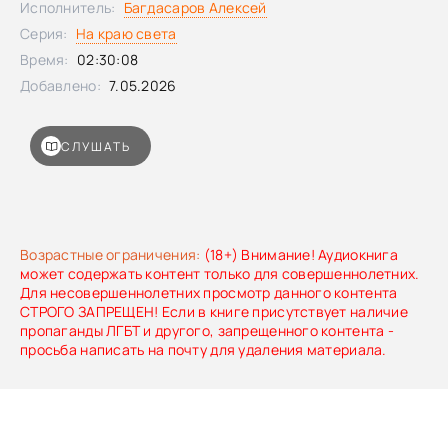
Исполнитель:
Багдасаров Алексей
увлекательное путешествие к самому краю света — в
Серия:
На краю света
царство ледяных кристаллов, белых медведей и
гигантских китов. Иллюстрации сибирской художницы
Время:
02:30:08
Ирины Галкиной откроют природу Заполярья, а также
Добавлено:
7.05.2026
культуру и традиции народов Севера. Для начального
образования.
СЛУШАТЬ
Возрастные ограничения:
(18+) Внимание! Аудиокнига
может содержать контент только для совершеннолетних.
Для несовершеннолетних просмотр данного контента
СТРОГО ЗАПРЕЩЕН! Если в книге присутствует наличие
пропаганды ЛГБТ и другого, запрещенного контента -
просьба написать на почту для удаления материала.