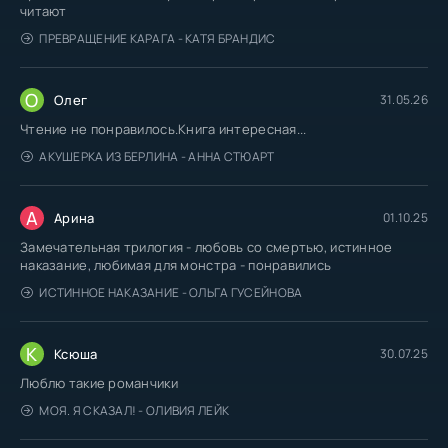
читают
ПРЕВРАЩЕНИЕ КАРАГА - КАТЯ БРАНДИС
О
Олег
31.05.26
Чтение не понравилось.Книга интересная...
АКУШЕРКА ИЗ БЕРЛИНА - АННА СТЮАРТ
А
Арина
01.10.25
Замечательная трилогия - любовь со смертью, истинное
наказание, любимая для монстра - понравились
ИСТИННОЕ НАКАЗАНИЕ - ОЛЬГА ГУСЕЙНОВА
К
Ксюша
30.07.25
Люблю такие романчики
МОЯ. Я СКАЗАЛ! - ОЛИВИЯ ЛЕЙК