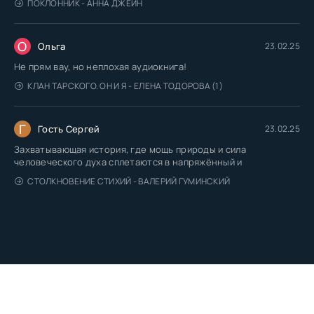
ПОКЛОННИК - АННА ДЖЕЙН
О
Ольга
23.02.25
Не прям вау, но неплохая аудиокнига!
КЛАН ТАРСКОГО. ОН И Я - ЕЛЕНА ТОДОРОВА (1)
Г
Гость Сергей
23.02.25
Захватывающая история, где мощь природы и сила
человеческого духа сплетаются в напряжённый и
СТОЛКНОВЕНИЕ СТИХИЙ - ВАЛЕРИЙ ГУМИНСКИЙ