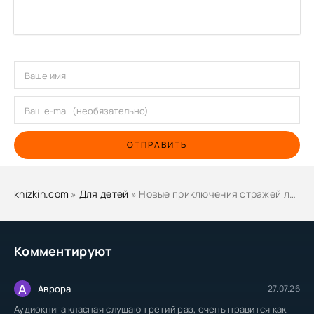
ОТПРАВИТЬ
knizkin.com
»
Для детей
» Новые приключения стражей леса - Наталия Немцова
Комментируют
А
Аврора
27.07.26
Аудиокнига класная слушаю третий раз, очень нравится как