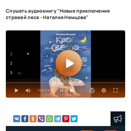
Слушать аудиокнигу "Новые приключения
стражей леса - Наталия Немцова"
1
2
3
4
0:00
/ 0:00
5
6
7
8
9