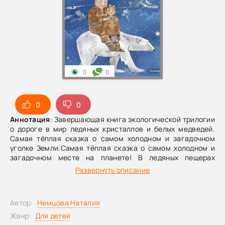
0
0
0
0
Аннотация
: Завершающая книга экологической трилогии
о дороге в мир ледяных кристаллов и белых медведей.
Самая тёплая сказка о самом холодном и загадочном
уголке Земли.Самая тёплая сказка о самом холодном и
загадочном месте на планете! В ледяных пещерах
Крайнего Севера скрыт проход туда, где уцелели древние
Развернуть описание
леса и обитают редкие звери. Эту тайну охраняют
мифические духи пещер. Сумеют ли они выручить фею
Утиль и её друзей и помочь им выбраться из плена вечной
Автор:
Немцова Наталия
мерзлоты? В заключительной части сказочной
экологической трилогии «Стражи леса» (финалист
Жанр:
Для детей
премии имени Бажова) юных читателей ждёт