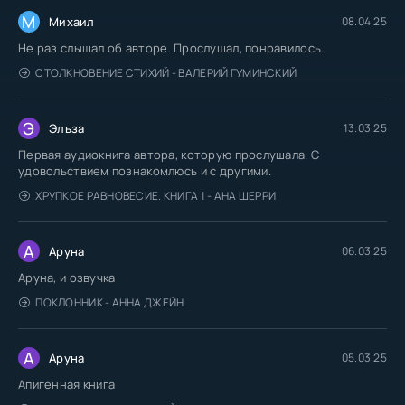
М
Михаил
08.04.25
Не раз слышал об авторе. Прослушал, понравилось.
СТОЛКНОВЕНИЕ СТИХИЙ - ВАЛЕРИЙ ГУМИНСКИЙ
Э
Эльза
13.03.25
Первая аудиокнига автора, которую прослушала. С
удовольствием познакомлюсь и с другими.
ХРУПКОЕ РАВНОВЕСИЕ. КНИГА 1 - АНА ШЕРРИ
А
Аруна
06.03.25
Аруна, и озвучка
ПОКЛОННИК - АННА ДЖЕЙН
А
Аруна
05.03.25
Апигенная книга