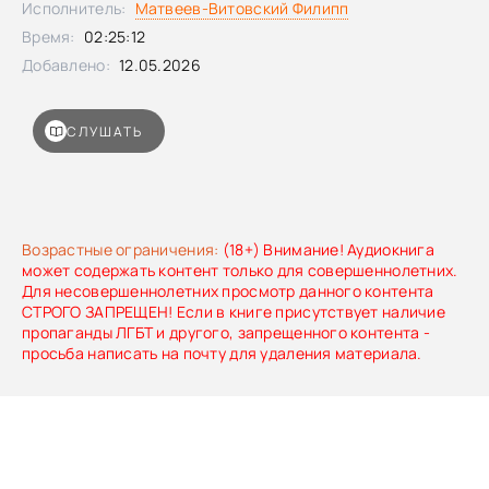
Исполнитель:
Матвеев-Витовский Филипп
её меньше всего ждёшь: лапу поддержки протягивает их
Время:
02:25:12
заклятый враг из Мира Людей — кот Сигге. С его помощью
брат и сестра доберутся до дворца принцессы Фра,
Добавлено:
12.05.2026
познакомятся с его удивительными волшебными
обитателями и поймут, что забота и любовь способны
творить настоящие чудеса, а смелость и надежда
СЛУШАТЬ
помогают пройти даже самые суровые
испытания.Неустрашимые мышата готовы к новым
приключениям! А вы?
Возрастные ограничения:
(18+) Внимание! Аудиокнига
может содержать контент только для совершеннолетних.
Для несовершеннолетних просмотр данного контента
СТРОГО ЗАПРЕЩЕН! Если в книге присутствует наличие
пропаганды ЛГБТ и другого, запрещенного контента -
просьба написать на почту для удаления материала.