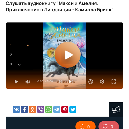
Слушать аудиокнигу "Макси и Амелия.
Приключение в Линдриции - Камилла Бринк"
1
2
3
4
0:00
/ 0:00
5
6
7
8
9
0
0
10