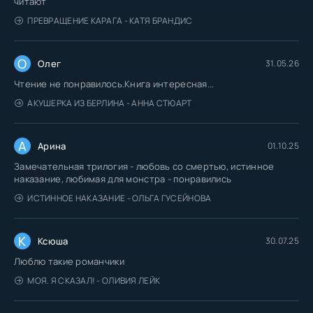
читают
ПРЕВРАЩЕНИЕ КАРАГА - КАТЯ БРАНДИС
О
Олег
31.05.26
Чтение не понравилось.Книга интересная...
АКУШЕРКА ИЗ БЕРЛИНА - АННА СТЮАРТ
А
Арина
01.10.25
Замечательная трилогия - любовь со смертью, истинное
наказание, любимая для монстра - понравились
ИСТИННОЕ НАКАЗАНИЕ - ОЛЬГА ГУСЕЙНОВА
К
Ксюша
30.07.25
Люблю такие романчики
МОЯ. Я СКАЗАЛ! - ОЛИВИЯ ЛЕЙК