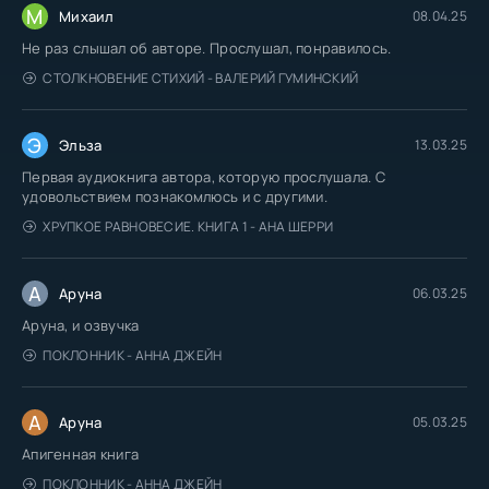
М
Михаил
08.04.25
Не раз слышал об авторе. Прослушал, понравилось.
СТОЛКНОВЕНИЕ СТИХИЙ - ВАЛЕРИЙ ГУМИНСКИЙ
Э
Эльза
13.03.25
Первая аудиокнига автора, которую прослушала. С
удовольствием познакомлюсь и с другими.
ХРУПКОЕ РАВНОВЕСИЕ. КНИГА 1 - АНА ШЕРРИ
А
Аруна
06.03.25
Аруна, и озвучка
ПОКЛОННИК - АННА ДЖЕЙН
А
Аруна
05.03.25
Апигенная книга
ПОКЛОННИК - АННА ДЖЕЙН