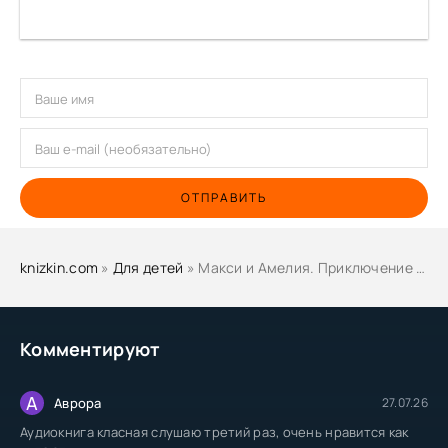
ОТПРАВИТЬ
knizkin.com
»
Для детей
» Макси и Амелия. Приключение в Линдриции - Камилла Бринк
Комментируют
А
Аврора
27.07.26
Аудиокнига класная слушаю третий раз, очень нравится как