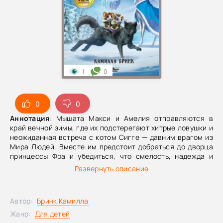
1
0
0
0
Аннотация
: Мышата Макси и Амелия отправляются в
край вечной зимы, где их подстерегают хитрые ловушки и
неожиданная встреча с котом Сигге — давним врагом из
Мира Людей. Вместе им предстоит добраться до дворца
принцессы Фра и убедиться, что смелость, надежда и
даже тот, кто ещё вчера был противником, могут привести
Развернуть описание
к самому важному чуду.Макси и Амелия продолжают своё
рискованное путешествие! Впереди — загадочная
Линдриция, страна нескончаемой зимы. Их путь
Автор:
Бринк Камилла
пролегает через снежные просторы, где на каждом шагу
таятся ловушки и опасные создания, в том числе Галах.
Жанр:
Для детей
Но в самый тяжёлый миг помощь приходит оттуда, откуда