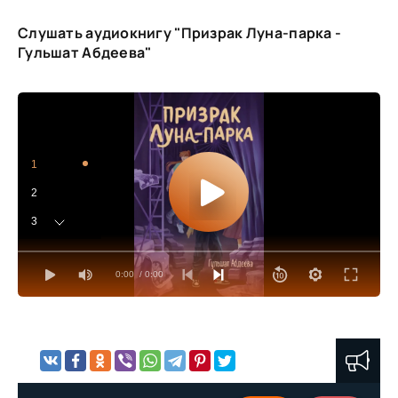
Слушать аудиокнигу "Призрак Луна-парка -
Гульшат Абдеева"
1
2
3
4
0:00
/ 0:00
5
6
7
8
9