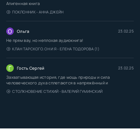
Апигенная книга
ПОКЛОННИК - АННА ДЖЕЙН
О
Ольга
23.02.25
Не прям вау, но неплохая аудиокнига!
КЛАН ТАРСКОГО. ОН И Я - ЕЛЕНА ТОДОРОВА (1)
Г
Гость Сергей
23.02.25
Захватывающая история, где мощь природы и сила
человеческого духа сплетаются в напряжённый и
СТОЛКНОВЕНИЕ СТИХИЙ - ВАЛЕРИЙ ГУМИНСКИЙ