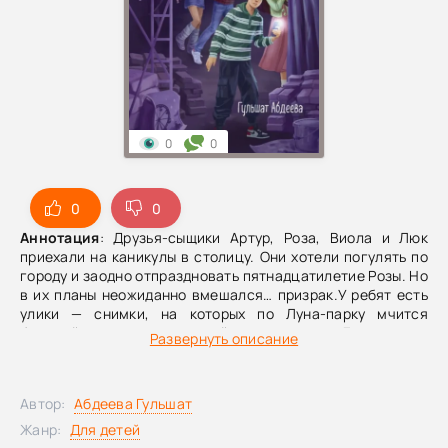
0
0
0
0
Аннотация
: Друзья-сыщики Артур, Роза, Виола и Люк
приехали на каникулы в столицу. Они хотели погулять по
городу и заодно отпраздновать пятнадцатилетие Розы. Но
в их планы неожиданно вмешался… призрак.У ребят есть
улики — снимки, на которых по Луна-парку мчится
бледный, полупрозрачный силуэт. Друзья в
Развернуть описание
замешательстве: все знают, что привидений не
существует, но фотографии подлинные.Тогда они берутся
за расследование, чтобы выяснить: правда ли призраки
Автор:
Абдеева Гульшат
бывают или за «явлением» скрывается чья-то недобрая
шутка?
Жанр:
Для детей