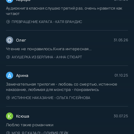
Аудиокнига класная слушаю третий раз, очень нравится как
читают
ПРЕВРАЩЕНИЕ КАРАГА - КАТЯ БРАНДИС
О
Олег
31.05.26
Чтение не понравилось.Книга интересная...
АКУШЕРКА ИЗ БЕРЛИНА - АННА СТЮАРТ
А
Арина
01.10.25
Замечательная трилогия - любовь со смертью, истинное
наказание, любимая для монстра - понравились
ИСТИННОЕ НАКАЗАНИЕ - ОЛЬГА ГУСЕЙНОВА
К
Ксюша
30.07.25
Люблю такие романчики
МОЯ. Я СКАЗАЛ! - ОЛИВИЯ ЛЕЙК