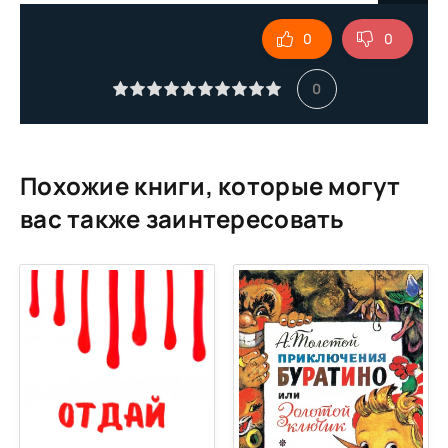
9
0
0
10
11
0
12
13
14
Похожие книги, которые могут
15
вас также заинтересовать