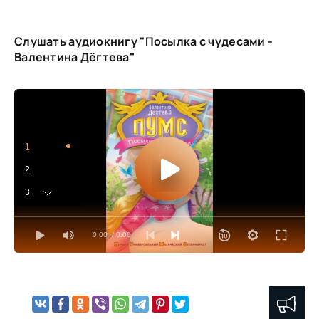
Слушать аудиокнигу "Посылка с чудесами -
Валентина Дёгтева"
1
2
3
4
0:00
/ 0:00
5
6
7
8