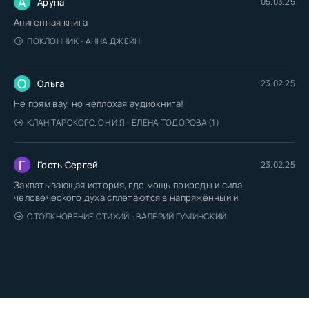
А
Аруна
05.03.25
Апигенная книга
ПОКЛОННИК - АННА ДЖЕЙН
О
Ольга
23.02.25
Не прям вау, но неплохая аудиокнига!
КЛАН ТАРСКОГО. ОН И Я - ЕЛЕНА ТОДОРОВА (1)
Г
Гость Сергей
23.02.25
Захватывающая история, где мощь природы и сила
человеческого духа сплетаются в напряжённый и
СТОЛКНОВЕНИЕ СТИХИЙ - ВАЛЕРИЙ ГУМИНСКИЙ