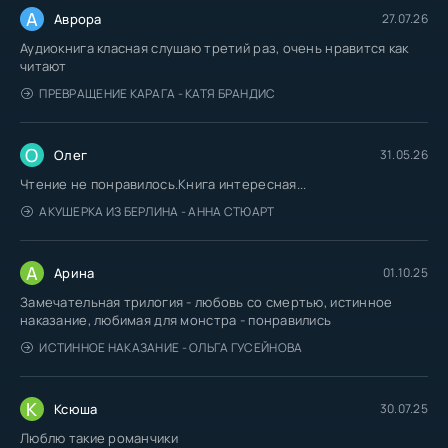
А
Аврора
27.07.26
Аудиокнига класная слушаю третий раз, очень нравится как
читают
ПРЕВРАЩЕНИЕ КАРАГА - КАТЯ БРАНДИС
О
Олег
31.05.26
Чтение не понравилось.Книга интересная...
АКУШЕРКА ИЗ БЕРЛИНА - АННА СТЮАРТ
А
Арина
01.10.25
Замечательная трилогия - любовь со смертью, истинное
наказание, любимая для монстра - понравились
ИСТИННОЕ НАКАЗАНИЕ - ОЛЬГА ГУСЕЙНОВА
К
Ксюша
30.07.25
Люблю такие романчики