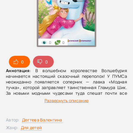
0
0
0
0
Аннотация
: В волшебном королевстве Волшебурия
начинается настоящий сказочный переполох! У ПУМСа
неожиданно появляется соперник — лавка «Модная
тучка», которой заправляет таинственная Гламура Шик.
За новыми модными чудесами туда спешат почти все
жители Волшебурии и… один за другим бесследно
Развернуть описание
пропадают. А вдобавок королевство накрывает странный
розовый туман. Что это за напасть и кто за всем стоит?
Разгадать загадку и спасти Волшебурию предстоит
Автор:
Дегтева Валентина
отважной принцессе Элле и её верному единорогу Вихрю.
Автор этой необычной истории — Валентина Дегтёва,
Жанр:
Для детей
детский писатель, поэт, сценарист и педагог, победитель