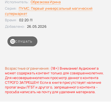
Исполнитель:
Обрезкова Ирина
конкурса «Новая детская книга», лауреат премий «Книга
Серия:
ПУМС. Первый универсальный магический
года» и «Большая сказка». Среди её произведений —
супермаркет
«Улиткины, вперёд!», «Сбежали шахматы!», «Ворона,
лисица и пицца» и многие другие.
Время:
02:20:11
Добавлено:
26.05.2026
СЛУШАТЬ
Возрастные ограничения:
(18+) Внимание! Аудиокнига
может содержать контент только для совершеннолетних.
Для несовершеннолетних просмотр данного контента
СТРОГО ЗАПРЕЩЕН! Если в книге присутствует наличие
пропаганды ЛГБТ и другого, запрещенного контента -
просьба написать на почту для удаления материала.