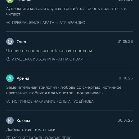
Аудиокнига класная слушаю третий раз, очень нравится как
читают
ПРЕВРАЩЕНИЕ КАРАГА - КАТЯ БРАНДИС
О
Олег
31.05.26
Чтение не понравилось.Книга интересная...
АКУШЕРКА ИЗ БЕРЛИНА - АННА СТЮАРТ
А
Арина
01.10.25
Замечательная трилогия - любовь со смертью, истинное
наказание, любимая для монстра - понравились
ИСТИННОЕ НАКАЗАНИЕ - ОЛЬГА ГУСЕЙНОВА
К
Ксюша
30.07.25
Люблю такие романчики
МОЯ. Я СКАЗАЛ! - ОЛИВИЯ ЛЕЙК