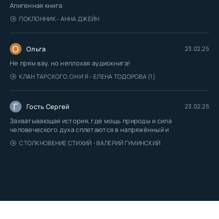
Апигенная книга
ПОКЛОННИК - АННА ДЖЕЙН
О
Ольга
23.02.25
Не прям вау, но неплохая аудиокнига!
КЛАН ТАРСКОГО. ОН И Я - ЕЛЕНА ТОДОРОВА (1)
Г
Гость Сергей
23.02.25
Захватывающая история, где мощь природы и сила
человеческого духа сплетаются в напряжённый и
СТОЛКНОВЕНИЕ СТИХИЙ - ВАЛЕРИЙ ГУМИНСКИЙ