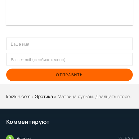
ОТПРАВИТЬ
knizkin.com
»
Эротика
» Матрица судьбы. Двадцать второй аркан - Альбина Матрикс
Комментируют
А
Аврора
27.07.26