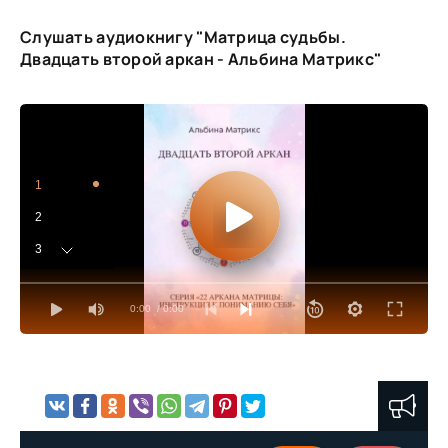
Слушать аудиокнигу "Матрица судьбы.
Двадцать второй аркан - Альбина Матрикс"
1
2
3
4
0:00
/ 0:00
5
6
7
8
9