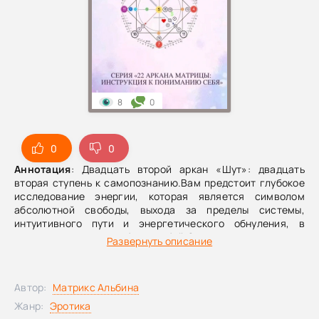
8
0
0
0
Аннотация
: Двадцать второй аркан «Шут»: двадцать
вторая ступень к самопознанию.Вам предстоит глубокое
исследование энергии, которая является символом
абсолютной свободы, выхода за пределы системы,
интуитивного пути и энергетического обнуления, в
котором нет страха быть собой.Эта книга – двадцать
Развернуть описание
вторая, завершающая ступень из 22 к познанию себя
через призму арканов и систему «Матрица судьбы». В ней
приведены не только расшифровки аркана на позициях в
Автор:
Матрикс Альбина
матрице, но и реальные жизненные примеры для
наилучшего понимания и развития навыка чувствования,
Жанр:
Эротика
а не просто запоминания значений. В конце книги вас