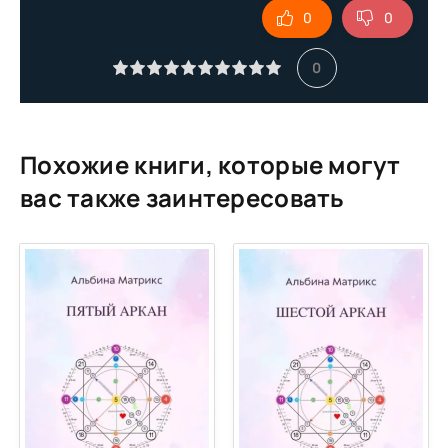
0
0
10
11
0
12
13
14
Похожие книги, которые могут
15
вас также заинтересовать
16