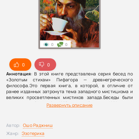
0
0
0
0
Аннотация
: В этой книге представлена серия бесед по
«Золотым стихам» Пифагора — древнегреческого
философа.Это первая книга, в которой, в отличие от
ранее изданных затронута тема западного мистицизма и
великих просветленных мистиков запада.Беседы были
проведены с 21 декабря 1978 года по 10 января 1979 года в
Развернуть описание
Международной коммуне Ошо в Индии, г. Пуна.
Автор:
Ошо Раджниш
Жанр:
Эзотерика