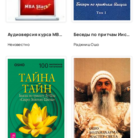
Аудиоверсия курса MBA Start, модули 11-15
Беседы по притчам Иисуса. Приходи, следуй за Мною. Том 1 (1-5 беседы) - Ошо Раджниш
Неизвестно
Раджниш Ошо