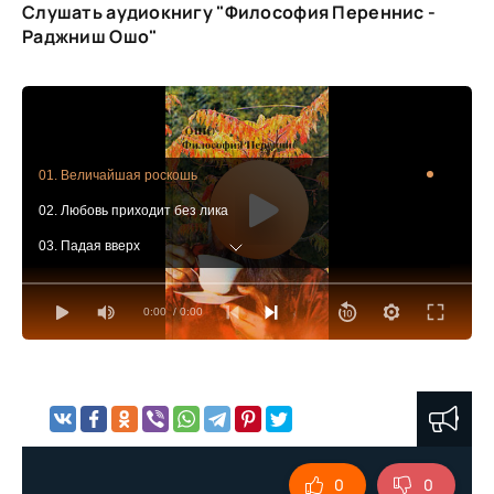
Слушать аудиокнигу "Философия Переннис -
Раджниш Ошо"
01. Величайшая роскошь
02. Любовь приходит без лика
03. Падая вверх
04. Я делаю дело
0:00
/ 0:00
05. Пип-пип
06. Логоос - сила - необходимость
07. Сознательность - ключ к мастерству
08. На вас нет пятен
09. Блаженство за пределами всякой двойственности
0
0
10. Просто будьте такими, какие вы есть