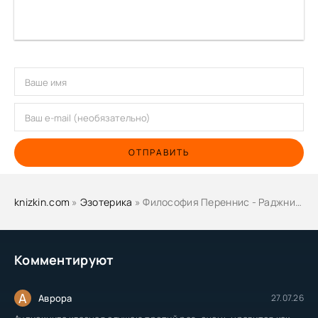
ОТПРАВИТЬ
knizkin.com
»
Эзотерика
» Философия Переннис - Раджниш Ошо
Комментируют
А
Аврора
27.07.26