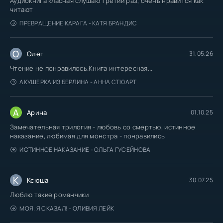
Аудиокнига класная слушаю третий раз, очень нравится как
читают
ПРЕВРАЩЕНИЕ КАРАГА - КАТЯ БРАНДИС
О
Олег
31.05.26
Чтение не понравилось.Книга интересная...
АКУШЕРКА ИЗ БЕРЛИНА - АННА СТЮАРТ
А
Арина
01.10.25
Замечательная трилогия - любовь со смертью, истинное
наказание, любимая для монстра - понравились
ИСТИННОЕ НАКАЗАНИЕ - ОЛЬГА ГУСЕЙНОВА
К
Ксюша
30.07.25
Люблю такие романчики
МОЯ. Я СКАЗАЛ! - ОЛИВИЯ ЛЕЙК