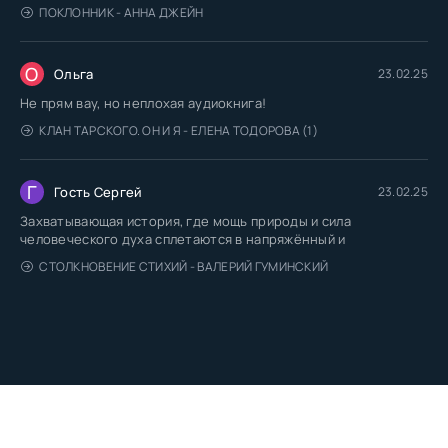
ПОКЛОННИК - АННА ДЖЕЙН
О
Ольга
23.02.25
Не прям вау, но неплохая аудиокнига!
КЛАН ТАРСКОГО. ОН И Я - ЕЛЕНА ТОДОРОВА (1)
Г
Гость Сергей
23.02.25
Захватывающая история, где мощь природы и сила
человеческого духа сплетаются в напряжённый и
СТОЛКНОВЕНИЕ СТИХИЙ - ВАЛЕРИЙ ГУМИНСКИЙ