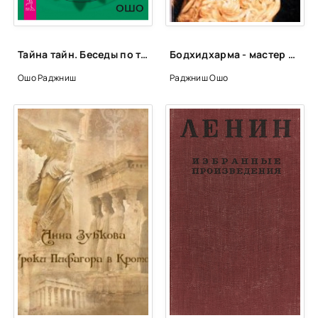
Тайна тайн. Беседы по трактату Лу-Цзы «Секрет Золотого Цветка» - Раджниш Ошо
Бодхидхарма - мастер света - Ошо Раджниш
Ошо Раджниш
Раджниш Ошо