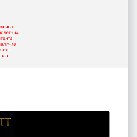
рь намерена
окнига
нолетних.
нтента
наличие
ента -
иала.