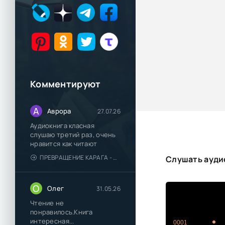
Комментируют
А
Аврора
27.07.26
Аудиокнига класная
слушаю третий раз, очень
нравится как читают
ПРЕВРАЩЕНИЕ КАРАГА - КАТЯ БРАНДИС
Слушать аудио
О
Олег
31.05.26
Чтение не
понравилось.Книга
интересная...
0001