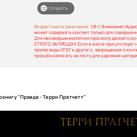
башмаки. Правда надела башмаки – и тепе
серьезно попинать кой-какие задницы!
СЛУШАТЬ
Возрастные ограничения:
(18+) Внимание! Ауди
может содержать контент только для совершен
Для несовершеннолетних просмотр данного ко
СТРОГО ЗАПРЕЩЕН! Если в книге присутствует 
пропаганды ЛГБТ и другого, запрещенного конт
просьба написать на почту для удаления матер
книгу "Правда - Терри Пратчетт"