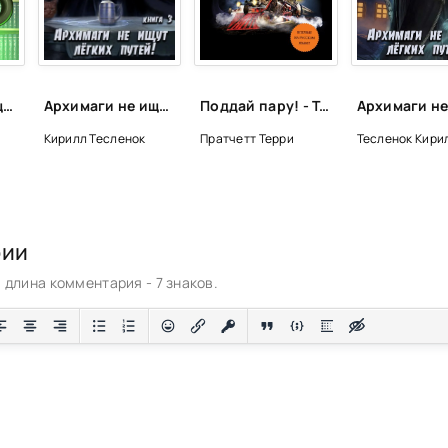
Архимаги не ищут легких путей-4 - Кирилл Тесленок (книга 4)
Архимаги не ищут легких путей-3 - Кирилл Тесленок (книга 3)
Поддай пару! - Терри Пратчетт
Кирилл Тесленок
Пратчетт Терри
Тесленок Кири
рии
длина комментария - 7 знаков.