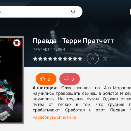
Правда - Терри Пратчетт
ПРАТЧЕТТ ТЕРРИ
0
(
0
)
0
0
Аннотация
: Слух прошел по Анк-Морпор
научились превращать свинец в золото! И де
научились. Но трудным путем. Однако отли
путей от легких в том, что трудные п
срабатывают. Сработал и этот. Первая г
Морпорка продается всего за 5 центов! «
Развернуть описание
Таймс» – Правда сделает тебя свободным
гласит – ложь обежит вокруг света, пока пра