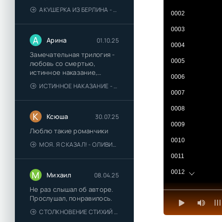
АКУШЕРКА ИЗ БЕРЛИНА - АННА СТЮАРТ
0002
0003
А
Арина
01.10.25
0004
Замечательная трилогия -
0005
любовь со смертью,
истинное наказание,
0006
любимая для монстра -
ИСТИННОЕ НАКАЗАНИЕ - ОЛЬГА ГУСЕЙНОВА
понравились
0007
0008
К
Ксюша
30.07.25
0009
Люблю такие романчики
0010
МОЯ. Я СКАЗАЛ! - ОЛИВИЯ ЛЕЙК
0011
0012
М
Михаил
08.04.25
0013
Не раз слышал об авторе.
Прослушал, понравилось.
0014
СТОЛКНОВЕНИЕ СТИХИЙ - ВАЛЕРИЙ ГУМИНСКИЙ
0015