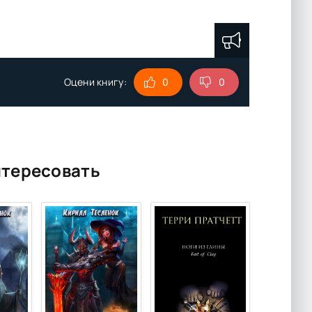
Оцени книгу:
0
0
нтересовать