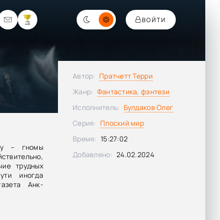
ВОЙТИ
Автор:
Пратчетт Терри
Жанр:
Фантастика, фэнтези
Исполнитель:
Булдаков Олег
Серия:
Плоский мир
Время:
15:27:02
ку – гномы
Добавлено:
24.02.2024
йствительно,
чие трудных
ути иногда
азета Анк-
Анк-Морпорк
! Пословица
вда надевает