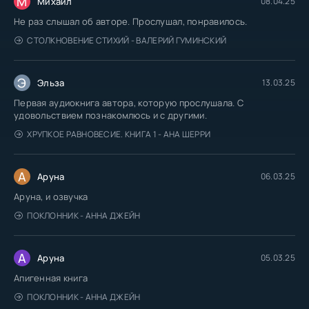
М
Михаил
08.04.25
Не раз слышал об авторе. Прослушал, понравилось.
СТОЛКНОВЕНИЕ СТИХИЙ - ВАЛЕРИЙ ГУМИНСКИЙ
Э
Эльза
13.03.25
Первая аудиокнига автора, которую прослушала. С
удовольствием познакомлюсь и с другими.
ХРУПКОЕ РАВНОВЕСИЕ. КНИГА 1 - АНА ШЕРРИ
А
Аруна
06.03.25
Аруна, и озвучка
ПОКЛОННИК - АННА ДЖЕЙН
А
Аруна
05.03.25
Апигенная книга
ПОКЛОННИК - АННА ДЖЕЙН