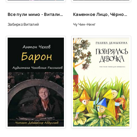
Все пули мимо - Виталий Забирко
Каменное Лицо, Чёрное Сердце. Азиатская философия побед без поражений - Чин-Нинг Чу
Забирко Виталий
Чу Чин-Нинг