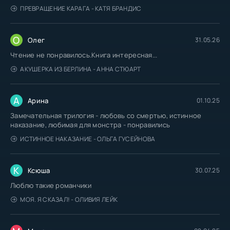
ПРЕВРАЩЕНИЕ КАРАГА - КАТЯ БРАНДИС
О
Олег
31.05.26
Чтение не понравилось.Книга интересная...
АКУШЕРКА ИЗ БЕРЛИНА - АННА СТЮАРТ
А
Арина
01.10.25
Замечательная трилогия - любовь со смертью, истинное
наказание, любимая для монстра - понравились
ИСТИННОЕ НАКАЗАНИЕ - ОЛЬГА ГУСЕЙНОВА
К
Ксюша
30.07.25
Люблю такие романчики
МОЯ. Я СКАЗАЛ! - ОЛИВИЯ ЛЕЙК