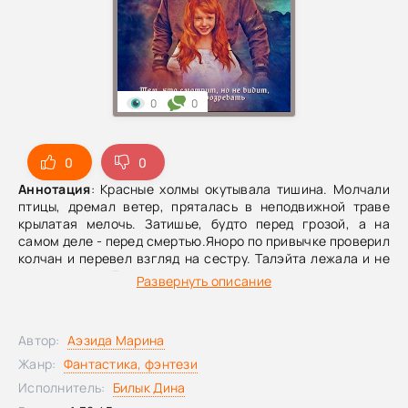
0
0
0
0
Аннотация
: Красные холмы окутывала тишина. Молчали
птицы, дремал ветер, пряталась в неподвижной траве
крылатая мелочь. Затишье, будто перед грозой, а на
самом деле - перед смертью.Яноро по привычке проверил
колчан и перевел взгляд на сестру. Талэйта лежала и не
шевелилась. Лицо серое, почти как халцедон в ее
Развернуть описание
перстне. Она едва дышала, а желтоватая повязка,
перетягивавшая грудь, становилась бурой.Яноро схватил
валяющийся неподалеку шерстяной плащ. Помогая себе
Автор:
Аэзида Марина
кинжалом, оторвал очередную полосу льняной подкладки.
Ткань затрещала, ненадолго разогнав тишину. Он
Жанр:
Фантастика, фэнтези
осторожно, стараясь не разбередить рану, сменил
Исполнитель:
Билык Дина
окровавленную повязку. Снова всмотрелся в сестру. Она