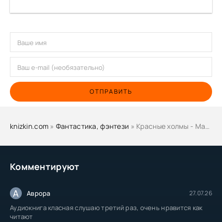
ОТПРАВИТЬ
knizkin.com
»
Фантастика, фэнтези
» Красные холмы - Марина Аэзида
Комментируют
А
Аврора
27.07.26
Аудиокнига класная слушаю третий раз, очень нравится как
читают