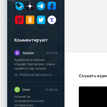
Комментируют
А
Аврора
27.07.26
Аудиокнига класная
слушаю третий раз, очень
нравится как читают
ПРЕВРАЩЕНИЕ КАРАГА - КАТЯ БРАНДИС
Слушать ауди
О
Олег
31.05.26
Чтение не
понравилось.Книга
интересная...