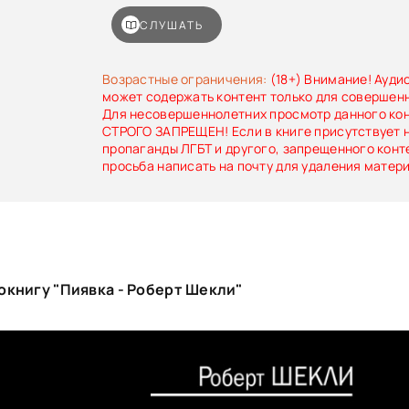
подхватил ее, помчал вокруг Земли и отпустил
СЛУШАТЬ
Возрастные ограничения:
(18+) Внимание! Ауди
может содержать контент только для совершен
Для несовершеннолетних просмотр данного ко
СТРОГО ЗАПРЕЩЕН! Если в книге присутствует 
пропаганды ЛГБТ и другого, запрещенного конт
просьба написать на почту для удаления матер
окнигу "Пиявка - Роберт Шекли"