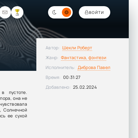
ВОЙТИ
Автор:
Шекли Роберт
Жанр:
Фантастика, фэнтези
Исполнитель:
Диброва Павел
Время:
00:31:27
Добавлено:
25.02.2024
в пустоте.
пора, она не
чувствовала
ц, Солнечной
сь ее сухой
, и, все еще
и пылинками
ругих; ветер