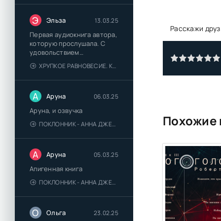
Э
Эльза
13.03.25
Расскажи друз
Первая аудиокнига автора,
которую прослушала. С
удовольствием
познакомлюсь и с другими.
ХРУПКОЕ РАВНОВЕСИЕ. КНИГА 1 - АНА ШЕРРИ
А
Аруна
06.03.25
Аруна, и озвучка
Похожие 
ПОКЛОННИК - АННА ДЖЕЙН
А
Аруна
05.03.25
Апигенная книга
ПОКЛОННИК - АННА ДЖЕЙН
О
Ольга
23.02.25