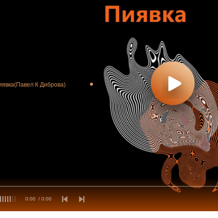
иявка(Павел К Диброва)
0:00
/ 0:00