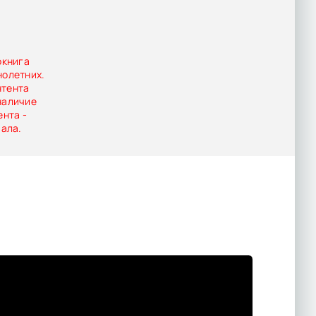
…»
окнига
нолетних.
нтента
наличие
ента -
иала.