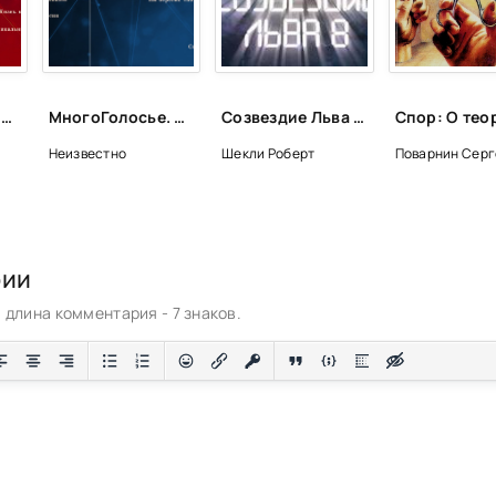
МногоГолосье. Роберт Шекли - Роберт Шекли
МногоГолосье. Роберт Шекли, часть 2
Созвездие Льва 8: Сборник фантастических рассказов
Неизвестно
Шекли Роберт
Поварнин Серг
рии
длина комментария - 7 знаков.