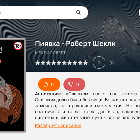
Пиявка - Роберт Шекли
ШЕКЛИ РОБЕРТ
0
(
0
)
0
0
Аннотация
: «Слишком долго она летела 
Слишком долго была без пищи. Безжизненная с
замечала, как проходили тысячелетия. Не по
она ничего и тогда, когда достигла, наконе
системы и живительные лучи Солнца коснули
твердой оболочки.Планета потянула ее к себе
Развернуть описание
мертвая, она вместе с другими межзвездным
стала падать.Пылинка, похожая на миллионы д