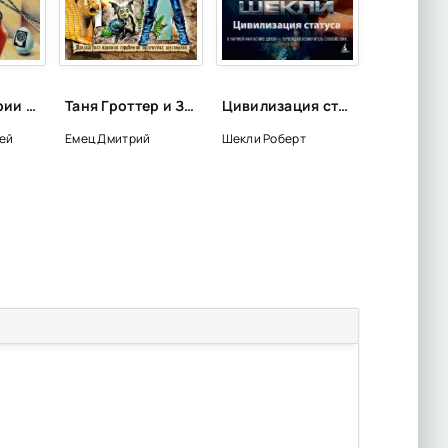
Спор: О теории и практике спора - Сергей Поварнин
Таня Гроттер и Золотая Пиявка - Дмитрий Емец
Цивилизация статуса - Роберт Шекли
ей
Емец Дмитрий
Шекли Роберт