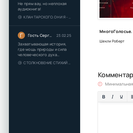
Не прям вау, но неплохая
аудиокнига!
КЛАН ТАРСКОГО. ОН И Я - ЕЛЕНА ТОДОРОВА (1)
Г
Гость Сергей
23.02.25
Шекли Роберт
Захватывающая история,
где мощь природы и сила
человеческого духа
сплетаются в напряжённый
СТОЛКНОВЕНИЕ СТИХИЙ - ВАЛЕРИЙ ГУМИНСКИЙ
и
Коммента
Минимальная 