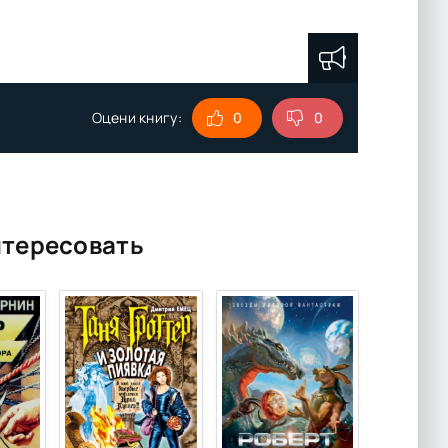
Оцени книгу:
0
0
нтересовать