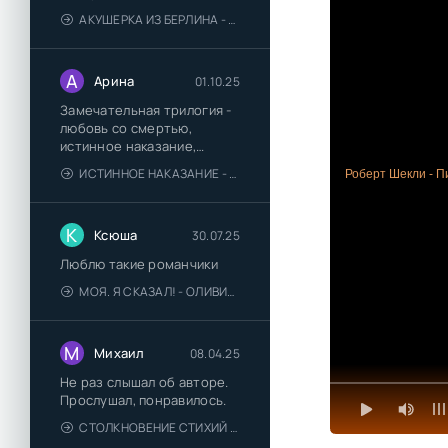
АКУШЕРКА ИЗ БЕРЛИНА - АННА СТЮАРТ
А
Арина
01.10.25
Замечательная трилогия -
любовь со смертью,
истинное наказание,
любимая для монстра -
ИСТИННОЕ НАКАЗАНИЕ - ОЛЬГА ГУСЕЙНОВА
Роберт Шекли - П
понравились
К
Ксюша
30.07.25
Люблю такие романчики
МОЯ. Я СКАЗАЛ! - ОЛИВИЯ ЛЕЙК
М
Михаил
08.04.25
Не раз слышал об авторе.
Прослушал, понравилось.
СТОЛКНОВЕНИЕ СТИХИЙ - ВАЛЕРИЙ ГУМИНСКИЙ