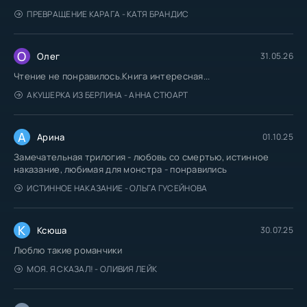
ПРЕВРАЩЕНИЕ КАРАГА - КАТЯ БРАНДИС
О
Олег
31.05.26
Чтение не понравилось.Книга интересная...
АКУШЕРКА ИЗ БЕРЛИНА - АННА СТЮАРТ
А
Арина
01.10.25
Замечательная трилогия - любовь со смертью, истинное
наказание, любимая для монстра - понравились
ИСТИННОЕ НАКАЗАНИЕ - ОЛЬГА ГУСЕЙНОВА
К
Ксюша
30.07.25
Люблю такие романчики
МОЯ. Я СКАЗАЛ! - ОЛИВИЯ ЛЕЙК