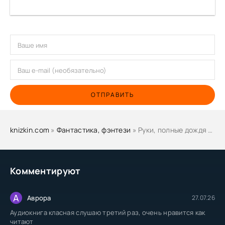
ОТПРАВИТЬ
knizkin.com
»
Фантастика, фэнтези
» Руки, полные дождя - Мэй
Комментируют
А
Аврора
27.07.26
Аудиокнига класная слушаю третий раз, очень нравится как
читают