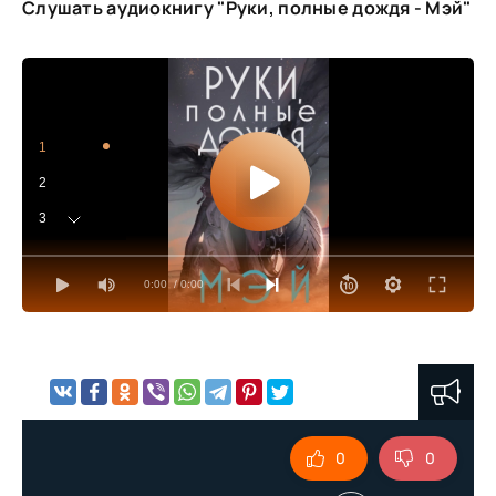
Слушать аудиокнигу "Руки, полные дождя - Мэй"
1
2
3
4
0:00
/ 0:00
5
6
7
8
9
0
0
10