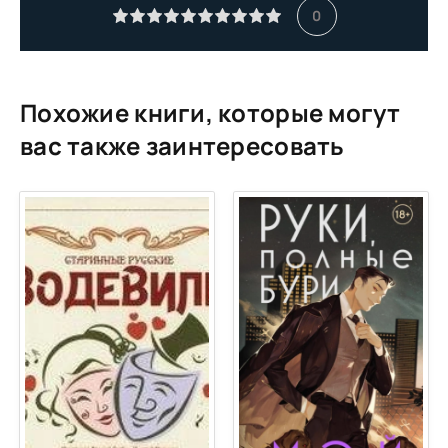
11
0
12
13
14
Похожие книги, которые могут
15
вас также заинтересовать
16
17
18
19
20
21
22
23
24