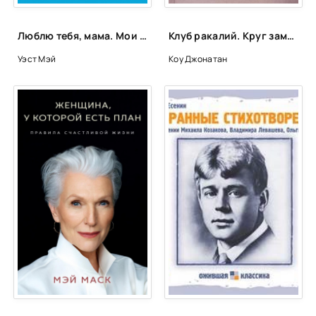
Люблю тебя, мама. Мои родители – маньяки Фред и Розмари Уэст - Мэй Уэст, Нил Маккей
Клуб ракалий. Круг замкнулся - Джонатан Коу
Уэст Мэй
Коу Джонатан