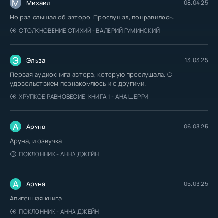
М
Михаил
08.04.25
Не раз слышал об авторе. Прослушал, понравилось.
СТОЛКНОВЕНИЕ СТИХИЙ - ВАЛЕРИЙ ГУМИНСКИЙ
Э
Эльза
13.03.25
Первая аудиокнига автора, которую прослушала. С
удовольствием познакомлюсь и с другими.
ХРУПКОЕ РАВНОВЕСИЕ. КНИГА 1 - АНА ШЕРРИ
А
Аруна
06.03.25
Аруна, и озвучка
ПОКЛОННИК - АННА ДЖЕЙН
А
Аруна
05.03.25
Апигенная книга
ПОКЛОННИК - АННА ДЖЕЙН