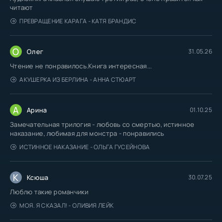
читают
ПРЕВРАЩЕНИЕ КАРАГА - КАТЯ БРАНДИС
О
Олег
31.05.26
Чтение не понравилось.Книга интересная...
АКУШЕРКА ИЗ БЕРЛИНА - АННА СТЮАРТ
А
Арина
01.10.25
Замечательная трилогия - любовь со смертью, истинное
наказание, любимая для монстра - понравились
ИСТИННОЕ НАКАЗАНИЕ - ОЛЬГА ГУСЕЙНОВА
К
Ксюша
30.07.25
Люблю такие романчики
МОЯ. Я СКАЗАЛ! - ОЛИВИЯ ЛЕЙК