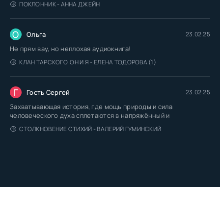
ПОКЛОННИК - АННА ДЖЕЙН
О
Ольга
23.02.25
Не прям вау, но неплохая аудиокнига!
КЛАН ТАРСКОГО. ОН И Я - ЕЛЕНА ТОДОРОВА (1)
Г
Гость Сергей
23.02.25
Захватывающая история, где мощь природы и сила
человеческого духа сплетаются в напряжённый и
СТОЛКНОВЕНИЕ СТИХИЙ - ВАЛЕРИЙ ГУМИНСКИЙ