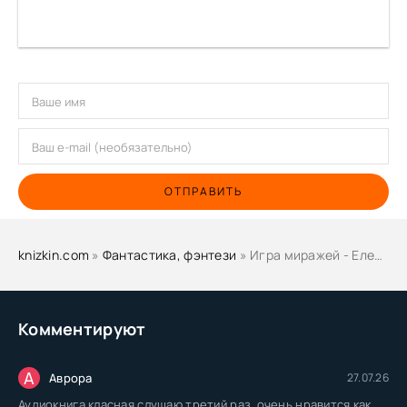
ОТПРАВИТЬ
knizkin.com
»
Фантастика, фэнтези
» Игра миражей - Елена Солодова
Комментируют
А
Аврора
27.07.26
Аудиокнига класная слушаю третий раз, очень нравится как