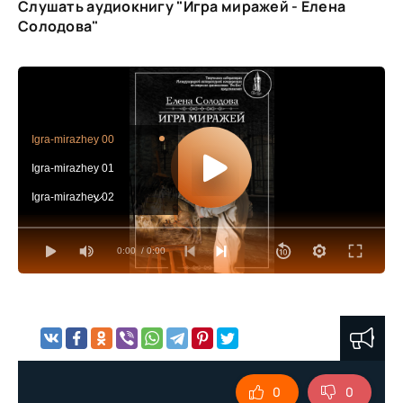
Слушать аудиокнигу "Игра миражей - Елена
Солодова"
Igra-mirazhey 00
Igra-mirazhey 01
Igra-mirazhey 02
Igra-mirazhey 03
0:00
/ 0:00
Igra-mirazhey 04
Igra-mirazhey 05
Igra-mirazhey 06
Igra-mirazhey 07
Igra-mirazhey 08
0
0
Igra-mirazhey 09