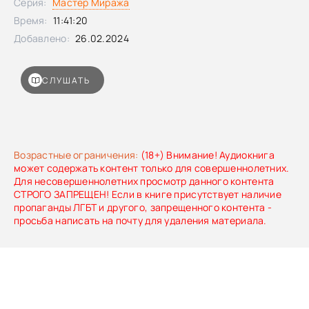
Серия:
Мастер Миража
от всех город? Какое решение принять — бороться с
неизвестной силой, подчиниться ей или… Как вылечить
Время:
11:41:20
человека? Как узнать, лгут ли тебе? И многое
Добавлено:
26.02.2024
другое.Мастер миража может принимать решения,
которые меняют не только мир Дэварнии, но затрагивают
и мир людей. И отменить эти решения уже не получится.
СЛУШАТЬ
За все ошибки будет расплата…
Возрастные ограничения:
(18+) Внимание! Аудиокнига
может содержать контент только для совершеннолетних.
Для несовершеннолетних просмотр данного контента
СТРОГО ЗАПРЕЩЕН! Если в книге присутствует наличие
пропаганды ЛГБТ и другого, запрещенного контента -
просьба написать на почту для удаления материала.