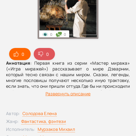
0
0
0
0
Аннотация
: Первая книга из серии «Мастер миража»
(«Игра миражей») рассказывает о мире Дэварнии,
который тесно связан с нашим миром. Сказки, легенды,
многие пословицы получают несколько иную трактовку,
если знать, что они пришли оттуда.Где бы ни происходили
события, жизнь за все предъявляет счет. Особенно это
Развернуть описание
заметно в мире Дэварнии, где есть люди, обладающие
способностями на грани демонических, могущие карать и
миловать. От них нельзя ничего утаить, их нельзя
Автор:
Солодова Елена
обмануть, но и у них сложные задачи. Вы бы смогли
удержаться от мести, узнав, при помощи своей силы, кто
Жанр:
Фантастика, фэнтези
убийца? Вы бы смогли придумать нестандартный способ
Исполнитель:
Мурзаков Михаил
заставить человека что-то сделать или войти в закрытый