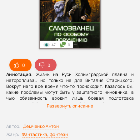
47
0
0
0
Аннотация
: Жизнь на Руси Хольмградской плавна и
нетороплива… но только не для Виталия Старицкого.
Вокруг него все время что-то происходит. Казалось бы,
какие проблемы могут быть у заштатного чиновника, в
чью обязанность входит лишь боевая подготовка
охранителей Особой Канцелярии? Ан нет… Стоило только
Развернуть описание
Виталию Родионовичу расслабиться и помечтать о
морском круизе в медовый месяц, как приключения
посыпались на него как из рога изобилия… Сглазил,
Автор:
Демченко Антон
наверное.
Жанр:
Фантастика, фэнтези