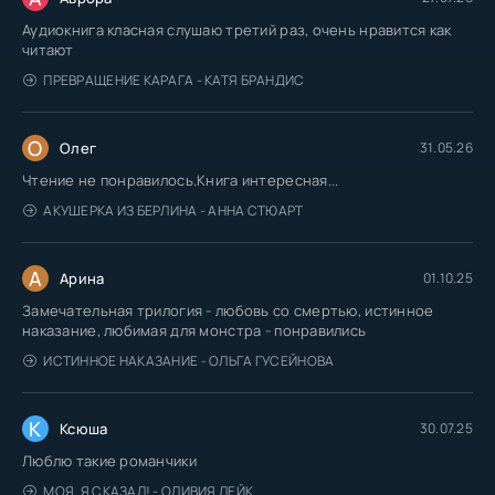
Аудиокнига класная слушаю третий раз, очень нравится как
читают
ПРЕВРАЩЕНИЕ КАРАГА - КАТЯ БРАНДИС
О
Олег
31.05.26
Чтение не понравилось.Книга интересная...
АКУШЕРКА ИЗ БЕРЛИНА - АННА СТЮАРТ
А
Арина
01.10.25
Замечательная трилогия - любовь со смертью, истинное
наказание, любимая для монстра - понравились
ИСТИННОЕ НАКАЗАНИЕ - ОЛЬГА ГУСЕЙНОВА
К
Ксюша
30.07.25
Люблю такие романчики
МОЯ. Я СКАЗАЛ! - ОЛИВИЯ ЛЕЙК