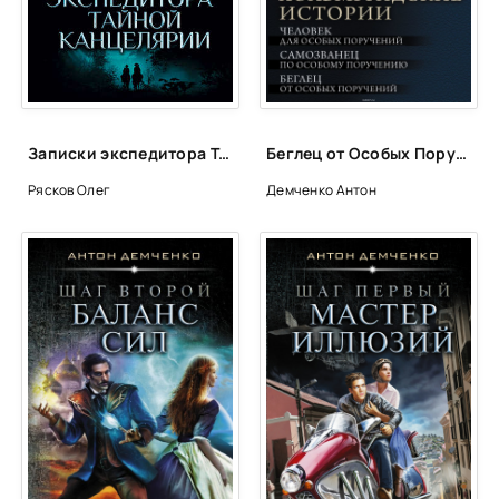
00023-
00024-
00025-
00026-
Записки экспедитора Тайной канцелярии - Олег Рясков
Беглец от Особых Поручений - Антон Демченко
00027-
Рясков Олег
Демченко Антон
00028-
00029-
00030-