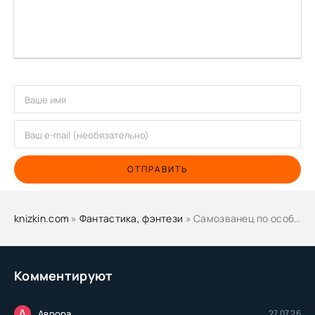
ОТПРАВИТЬ
knizkin.com
»
Фантастика, фэнтези
» Самозванец по особому поручению - Антон Демченко
Комментируют
А
Аврора
27.07.26