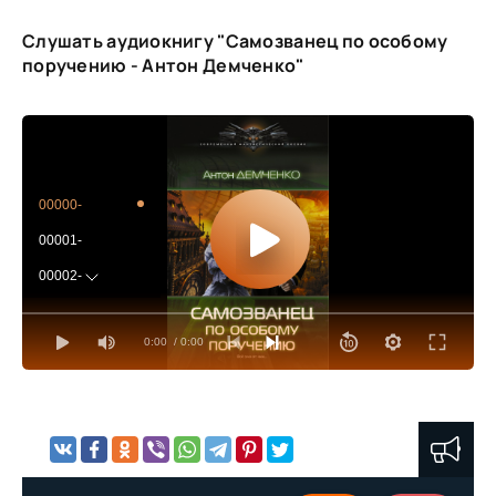
Слушать аудиокнигу "Самозванец по особому
поручению - Антон Демченко"
00000-
00001-
00002-
00003-
0:00
/ 0:00
00004-
00005-
00006-
00007-
00008-