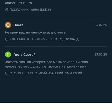
Апигенная книга
ПОКЛОННИК - АННА ДЖЕЙН
О
Ольга
23.02.25
Не прям вау, но неплохая аудиокнига!
КЛАН ТАРСКОГО. ОН И Я - ЕЛЕНА ТОДОРОВА (1)
Г
Гость Сергей
23.02.25
Захватывающая история, где мощь природы и сила
человеческого духа сплетаются в напряжённый и
СТОЛКНОВЕНИЕ СТИХИЙ - ВАЛЕРИЙ ГУМИНСКИЙ