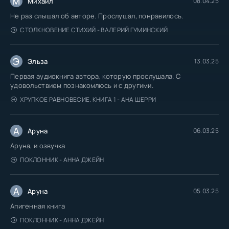
М
Михаил
08.04.25
Не раз слышал об авторе. Прослушал, понравилось.
СТОЛКНОВЕНИЕ СТИХИЙ - ВАЛЕРИЙ ГУМИНСКИЙ
Э
Эльза
13.03.25
Первая аудиокнига автора, которую прослушала. С
удовольствием познакомлюсь и с другими.
ХРУПКОЕ РАВНОВЕСИЕ. КНИГА 1 - АНА ШЕРРИ
А
Аруна
06.03.25
Аруна, и озвучка
ПОКЛОННИК - АННА ДЖЕЙН
А
Аруна
05.03.25
Апигенная книга
ПОКЛОННИК - АННА ДЖЕЙН