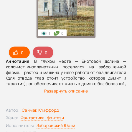
1
0
0
0
Аннотация
: В глухом месте — Енотовой долине —
колонист-инопланетянин поселился на заброшенной
ферме. Трактор и машина у него работают без двигателя
(для отвода глаз стоит устройство, которое дымит и
тарахтит); он обеспечивает жизнь в домике без болезней,
несчастных случаев, создает постоянно хорошую погоду.
Развернуть описание
Журналист, который приехал туда все разузнать, не может
выбраться из долины: самозакругляющиеся дороги,
непрозванивающиеся телефоны и т. п.
Автор:
Саймак Клиффорд
Жанр:
Фантастика, фэнтези
Исполнитель:
Заборовский Юрий