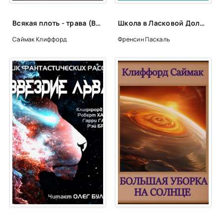
Всякая плоть - трава (Всё живое) - Клиффорд Саймак
Школа в Ласковой Долине. Секреты - Френсин Паскаль (2)
Саймак Клиффорд
Френсин Паскаль