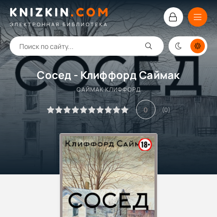
KNIZKIN
.
COM
ЭЛЕКТРОННАЯ БИБЛИОТЕКА
Сосед - Клиффорд Саймак
САЙМАК КЛИФФОРД
0
(
0
)