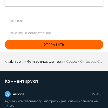
ОТПРАВИТЬ
knizkin.com
»
Фантастика, фэнтези
» Сосед - Клиффорд Саймак
Комментируют
А
Аврора
27.07.26
Аудиокнига класная слушаю третий раз, очень нравится как
читают