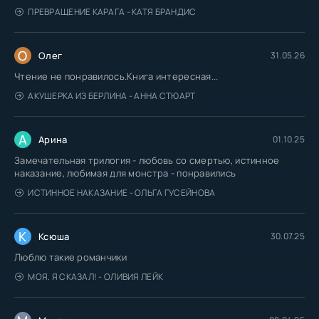
ПРЕВРАЩЕНИЕ КАРАГА - КАТЯ БРАНДИС
О
Олег
31.05.26
Чтение не понравилось.Книга интересная...
АКУШЕРКА ИЗ БЕРЛИНА - АННА СТЮАРТ
А
Арина
01.10.25
Замечательная трилогия - любовь со смертью, истинное
наказание, любимая для монстра - понравились
ИСТИННОЕ НАКАЗАНИЕ - ОЛЬГА ГУСЕЙНОВА
К
Ксюша
30.07.25
Люблю такие романчики
МОЯ. Я СКАЗАЛ! - ОЛИВИЯ ЛЕЙК