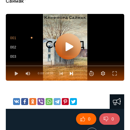
Саймак"
001
002
003
0:00
/ 0:00
0
0