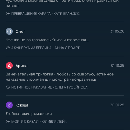
Аудиокнига класная слушаю третий раз, очень нравится как
читают
ПРЕВРАЩЕНИЕ КАРАГА - КАТЯ БРАНДИС
О
Олег
31.05.26
Чтение не понравилось.Книга интересная...
АКУШЕРКА ИЗ БЕРЛИНА - АННА СТЮАРТ
А
Арина
01.10.25
Замечательная трилогия - любовь со смертью, истинное
наказание, любимая для монстра - понравились
ИСТИННОЕ НАКАЗАНИЕ - ОЛЬГА ГУСЕЙНОВА
К
Ксюша
30.07.25
Люблю такие романчики
МОЯ. Я СКАЗАЛ! - ОЛИВИЯ ЛЕЙК