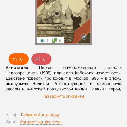
1
0
0
0
Аннотация
: Первая опубликованная повесть
Невозвращенец (1988) принесла Кабакову известность.
Действие повести происходит в Москве 1993 – в эпоху,
именуемую Великой Реконструкцией и отмеченную
хаосом и анархией гражданской войны. Главный герой,
обладающий способностью путешествовать во времени,
Развернуть описание
оказывается перед нелегким выбором: жить в кошмарном
будущем или в относительно безопасной, но гнусной
современности.И, как оказалось, в повести не было
Автор:
Кабаков Александр
сиюминутности, поэтому она и сегодня читается с
интересом. Кстати, многое из того, что с нами случилось
Жанр:
Фантастика, фэнтези
за эти годы, было потрясающе точно угадано писателем.