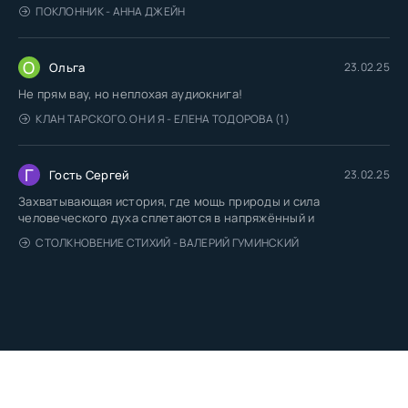
ПОКЛОННИК - АННА ДЖЕЙН
О
Ольга
23.02.25
Не прям вау, но неплохая аудиокнига!
КЛАН ТАРСКОГО. ОН И Я - ЕЛЕНА ТОДОРОВА (1)
Г
Гость Сергей
23.02.25
Захватывающая история, где мощь природы и сила
человеческого духа сплетаются в напряжённый и
СТОЛКНОВЕНИЕ СТИХИЙ - ВАЛЕРИЙ ГУМИНСКИЙ